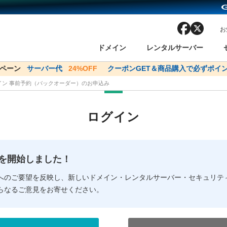
facebook
x
お
ドメイン
レンタルサーバー
ンペーン
ドメイン✕コアサーバーV2ビジネス応援キャンペーン
サーバー代
24%OFF
クーポンGET＆商品購入で必ずポイン
サーバー料金1年間
メイン 事前予約（バックオーダー）のお申込み
ン検索
ーバー
 Domain ネットde診断
様割引
ドメイン登録
バリューサーバー
SSL証明書
おまかせスタート
ドメインをご利用希望の方
ドメインをご利用希望の方
One レンタルサーバ
One レンタルサーバ
おすすめ
おすすめ
ログイン
ン価格一覧
レンタルサーバー
度
ドメイン一括検索
バリュードメインAPI
オークション
ンコンシェルジュ
.jpドメインバックオーダー
Value Domain Analyzer
Domainユーザー登録
 Domainにログイン
Value Domain O
Value Domain 
NEW!
の提供を開始しました！
応（Google等）
応（Google等）
メインの種類
WHOIS検索
以下でもログ
以下でも登
へのご要望を反映し、新しいドメイン・レンタルサーバー・セキュリテ
らなるご意見をお寄せください。
Google
Google
Yahoo!
Yahoo!
※AmazonはValue Domai
※AmazonはValue Do