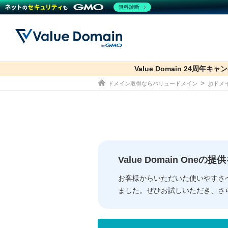
無料診断
Value Domain 24周年キャ
co.jp
ドメイン取得ならバリュードメイン
.jpド
ドメイン
レンタルサーバー
セキュリティ
サービス
ドメイ
コアサ
Value
お得意
従来のバリュー
従来のバリュー
DOMAIN
RENTAL SERVER
SECURITY
SERVICE
ドメイ
One
紹介制
ドメイントップ
サーバートップ
セキュリティトップ
サービストップ
gTLD
ドメイ
Value 
Value
Value Domain One
外部サービスでの登録が一部未対
外部サービスでの登録が一部未対
人気ド
お客様からいただいた使いやすさ
ました。ぜひお試しいただき、さ