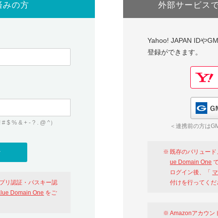
済みの方
外部サービス
Yahoo! JAPAN I
登録ができます。
 & + - ? . @ ^）
＜連携前の方はGM
既存のバリュード
ue Domain One
で
ログイン後、「
マ
アプリ認証・パスキー認
付けを行ってくだ
alue Domain One
をご
Amazonアカウ