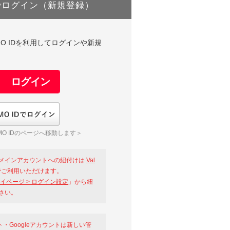
でログイン（新規登録）
DやGMO IDを利用してログインや新規
GMO IDでログイン
O IDのページへ移動します＞
メインアカウントへの紐付けは
Val
ご利用いただけます。
イページ > ログイン設定
」から紐
さい。
ント・Googleアカウントは新しい管