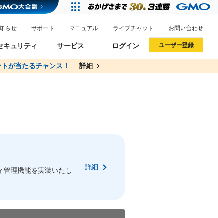
知らせ
サポート
マニュアル
ライブチャット
お問い合わせ
セキュリティ
サービス
ログイン
ユーザー登録
トが当たるチャンス！
無料
詳細
詳細
ドメイン移管
XREA
サイトロック
ポイント制度
ーを含む最新の機能を使う方
ーを含む最新の機能を使う方
.jpドメインオークション
ドメイン・ホスティングOEM
プレミアムドメイン
Value AI Writer
neアカウント作成
Oneにログイン
詳細
イン可能
録可能
ィ管理機能を実装いたし
GMO ID
GMO ID
Amazon
Amazon
n Oneのアカウント作成画面へ遷移します
main Oneのログイン画面へ遷移します