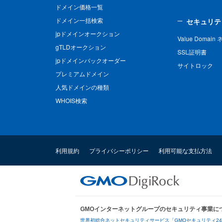
ドメイン価格一覧
ドメイン一括検索
セキュリテ
jpドメインオークション
Value Domai
gTLDオークション
SSL証明書
jpドメインバックオーダー
サイトロック
プレミアムドメイン
人気ドメインの種類
WHOIS検索
利用規約
プライバシーポリシー
利用可能な支払方法
GMOインターネットグループのセキュリティ事業に
世界初総合ネットセキュリティサービス「GMOセキュリティ2