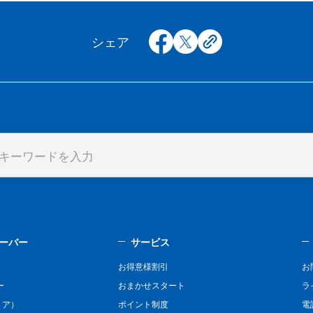
facebook
x
copy
シェア
ーバー
サービス
お得意様割引
お
ー
おまかせスタート
ラ
リア）
ポイント制度
電