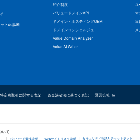
紹介制度
ユ
バリュードメインAPI
マ
ィ
ドメイン・ホスティングOEM
違
n ネットde診断
ドメインコンシェルジュ
メ
Value Domain Analyzer
Value AI Writer
特定商取引に関する表記
資金決済法に基づく表記
運営会社
ついて
セキュリティ相談AIチャットボット
4」
パスワード漏洩診断
Webサイトリスク診断