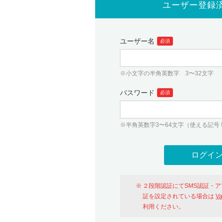
ユーザー登録
ユーザー名
必須
※小文字の半角英数字 3〜32文字
パスワード
必須
※半角英数字3〜64文字（使える記号 ! # $ %
２段階認証にてSMS認証・
証を設定されている場合は
V
利用ください。