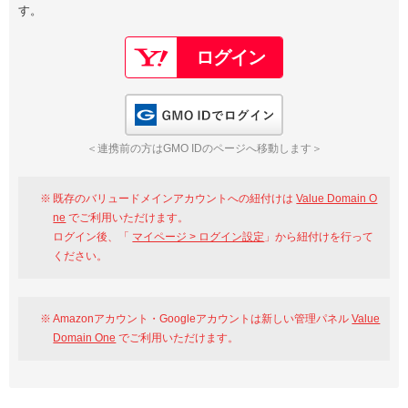
す。
以下でもログイン可能
Google
Yahoo!
以下でも登録可能
GMO ID
Amazon
Google
Yahoo!
GMO IDでログイン
※AmazonはValue Domain Oneのログイン画面へ遷移します
GMO ID
Amazon
＜連携前の方はGMO IDのページへ移動します＞
※AmazonはValue Domain Oneのアカウント作成画面へ遷移します
既存のバリュードメインアカウントへの紐付けは
Value Domain O
ne
でご利用いただけます。
ログイン後、「
マイページ > ログイン設定
」から紐付けを行って
ください。
Amazonアカウント・Googleアカウントは新しい管理パネル
Value
Domain One
でご利用いただけます。