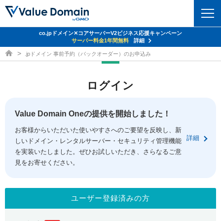
co.jpドメイン✕コアサーバーV2ビジネス応援キャンペーン
ドメイン
サーバー料金1年間無料
詳細
ドメイン取得ならバリュードメイン
.jpドメイン 事前予約（バックオーダー）のお申込み
ドメイントップ
レンタルサーバー
ログイン
ドメイン検索
サーバートップ
セキュリティ
ドメイン登録
コアサーバー
Value Domain Oneの提供を開始しました！
セキュリティトップ
サービス
ドメイン移管
お客様からいただいた使いやすさへのご要望を反映し、新
バリューサーバー
Value Domain ネットde診断
詳細
しいドメイン・レンタルサーバー・セキュリティ管理機能
サービストップ
facebook
x
ドメイン価格一覧
XREA
を実装いたしました。ぜひお試しいただき、さらなるご意
SSL証明書
見をお寄せください。
お得意様割引
ドメイン一括検索
お知らせ
サポート
Oneレンタルサーバー
サイトロック
おまかせスタート
.jpドメインオークション
マニュアル
ライブチャット
ユーザー登録済みの方
ポイント制度
gTLDオークション
NEW!
お問い合わせ