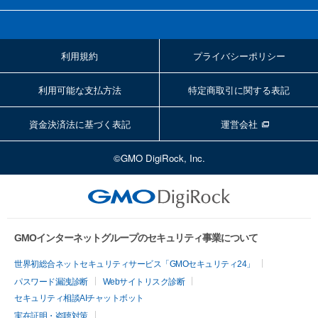
利用規約
プライバシーポリシー
利用可能な支払方法
特定商取引に関する表記
資金決済法に基づく表記
運営会社
©GMO DigiRock, Inc.
GMOインターネットグループのセキュリティ事業について
世界初総合ネットセキュリティサービス「GMOセキュリティ24」
パスワード漏洩診断
Webサイトリスク診断
セキュリティ相談AIチャットボット
実在証明・盗聴対策