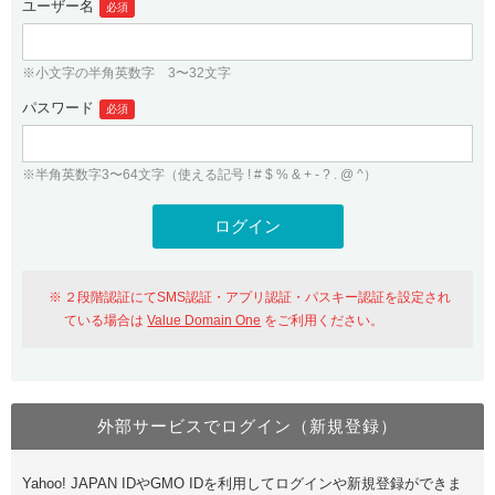
ユーザー名
必須
紹介制度
.jpドメインバックオーダー
ログイン
バリュードメインAPI
プレミアムドメイン
※小文字の半角英数字 3〜32文字
従来のバリュードメインをご利用希望の方
ユーザー登録
ドメイン・ホスティングOEM
パスワード
人気ドメインの種類
必須
従来のバリュードメインをご利用希望の方
ドメインコンシェルジュ
WHOIS検索
※半角英数字3〜64文字（使える記号 ! # $ % & + - ? . @ ^）
Value Domain Analyzer
Value Domainにログイン
Value AI Writer
外部サービスでの登録が一部未対応（Google等）
Value Domainユーザー登録
２段階認証にてSMS認証・アプリ認証・パスキー認証を設定され
外部サービスでの登録が一部未対応（Google等）
One レンタルサーバーを含む最新の機能を使う方
おすすめ
ている場合は
Value Domain One
をご利用ください。
One レンタルサーバーを含む最新の機能を使う方
おすすめ
外部サービスでログイン（新規登録）
Value Domain Oneにログイン
Yahoo! JAPAN IDやGMO IDを利用してログインや新規登録ができま
Value Domain Oneアカウント作成