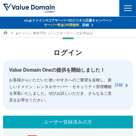
co.jpドメイン✕コアサーバーV2ビジネス応援キャンペーン
ドメイン
サーバー料金1年間無料
詳細
ドメイン取得ならバリュードメイン
.jpドメイン 事前予約（バックオーダー）のお申込み
ドメイントップ
レンタルサーバー
ログイン
ドメイン検索
サーバートップ
セキュリティ
ドメイン登録
コアサーバー
Value Domain Oneの提供を開始しました！
セキュリティトップ
サービス
ドメイン移管
お客様からいただいた使いやすさへのご要望を反映し、新
バリューサーバー
Value Domain ネットde診断
詳細
しいドメイン・レンタルサーバー・セキュリティ管理機能
サービストップ
facebook
x
ドメイン価格一覧
XREA
を実装いたしました。ぜひお試しいただき、さらなるご意
SSL証明書
見をお寄せください。
お得意様割引
ドメイン一括検索
お知らせ
サポート
Oneレンタルサーバー
サイトロック
おまかせスタート
.jpドメインオークション
マニュアル
ライブチャット
ユーザー登録済みの方
ポイント制度
gTLDオークション
NEW!
お問い合わせ