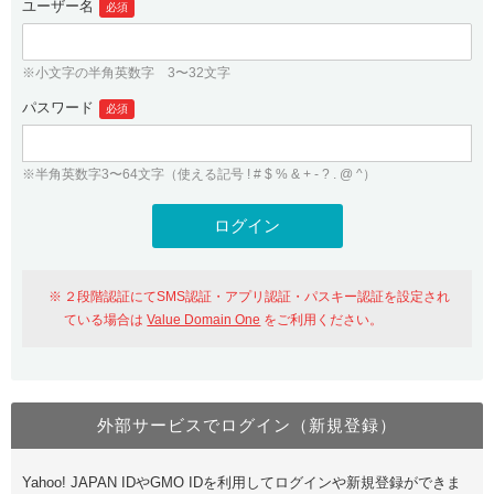
ユーザー名
必須
紹介制度
.jpドメインバックオーダー
ログイン
バリュードメインAPI
プレミアムドメイン
※小文字の半角英数字 3〜32文字
従来のバリュードメインをご利用希望の方
ユーザー登録
ドメイン・ホスティングOEM
パスワード
人気ドメインの種類
必須
従来のバリュードメインをご利用希望の方
ドメインコンシェルジュ
WHOIS検索
※半角英数字3〜64文字（使える記号 ! # $ % & + - ? . @ ^）
Value Domain Analyzer
Value Domainにログイン
Value AI Writer
外部サービスでの登録が一部未対応（Google等）
Value Domainユーザー登録
２段階認証にてSMS認証・アプリ認証・パスキー認証を設定され
外部サービスでの登録が一部未対応（Google等）
One レンタルサーバーを含む最新の機能を使う方
おすすめ
ている場合は
Value Domain One
をご利用ください。
One レンタルサーバーを含む最新の機能を使う方
おすすめ
外部サービスでログイン（新規登録）
Value Domain Oneにログイン
Yahoo! JAPAN IDやGMO IDを利用してログインや新規登録ができま
Value Domain Oneアカウント作成