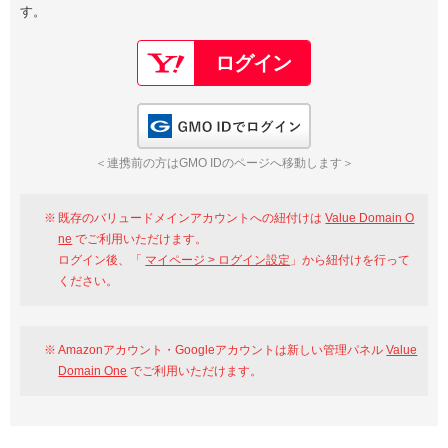
す。
以下でもログイン可能
Google
Yahoo!
以下でも登録可能
GMO ID
Amazon
Google
Yahoo!
GMO IDでログイン
※AmazonはValue Domain Oneのログイン画面へ遷移します
GMO ID
Amazon
＜連携前の方はGMO IDのページへ移動します＞
※AmazonはValue Domain Oneのアカウント作成画面へ遷移します
既存のバリュードメインアカウントへの紐付けは
Value Domain O
ne
でご利用いただけます。
ログイン後、「
マイページ > ログイン設定
」から紐付けを行って
ください。
Amazonアカウント・Googleアカウントは新しい管理パネル
Value
Domain One
でご利用いただけます。