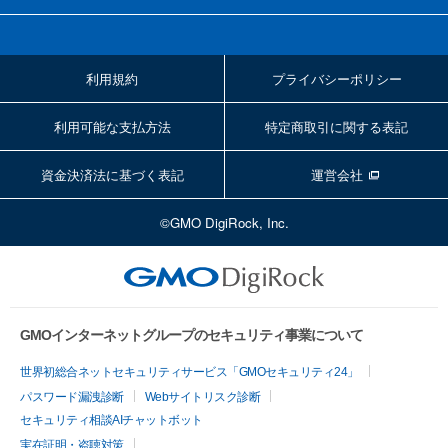
利用規約
プライバシーポリシー
利用可能な支払方法
特定商取引に関する表記
資金決済法に基づく表記
運営会社
©GMO DigiRock, Inc.
GMOインターネットグループのセキュリティ事業について
世界初総合ネットセキュリティサービス「GMOセキュリティ24」
パスワード漏洩診断
Webサイトリスク診断
セキュリティ相談AIチャットボット
実在証明・盗聴対策