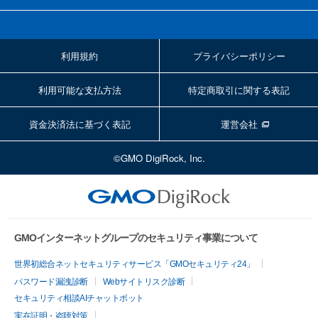
利用規約
プライバシーポリシー
利用可能な支払方法
特定商取引に関する表記
資金決済法に基づく表記
運営会社
©GMO DigiRock, Inc.
GMOインターネットグループのセキュリティ事業について
世界初総合ネットセキュリティサービス「GMOセキュリティ24」
パスワード漏洩診断
Webサイトリスク診断
セキュリティ相談AIチャットボット
実在証明・盗聴対策