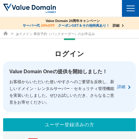
co.jpドメイン✕コアサーバーV2ビジネス応援キャンペーン
Value Domain 24周年キャンペーン
ドメイン
サーバー代
24%OFF
サーバー料金1年間無料
クーポンGET＆その他特典あり！
詳細
詳細
ドメイン取得ならバリュードメイン
.jpドメイン 事前予約（バックオーダー）のお申込み
ドメイントップ
レンタルサーバー
ログイン
ドメイン検索
サーバートップ
セキュリティ
ドメイン登録
コアサーバー
Value Domain Oneの提供を開始しました！
セキュリティトップ
サービス
ドメイン移管
お客様からいただいた使いやすさへのご要望を反映し、新
バリューサーバー
Value Domain ネットde診断
詳細
しいドメイン・レンタルサーバー・セキュリティ管理機能
サービストップ
facebook
x
ドメイン価格一覧
XREA
を実装いたしました。ぜひお試しいただき、さらなるご意
SSL証明書
見をお寄せください。
お得意様割引
ドメイン一括検索
お知らせ
サポート
Oneレンタルサーバー
サイトロック
おまかせスタート
.jpドメインオークション
マニュアル
ライブチャット
ユーザー登録済みの方
ポイント制度
gTLDオークション
NEW!
お問い合わせ