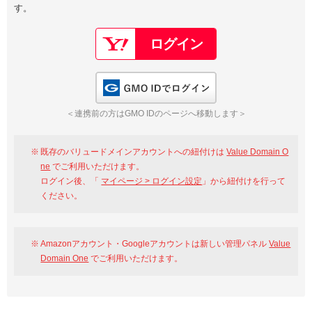
す。
以下でもログイン可能
Google
Yahoo!
以下でも登録可能
GMO ID
Amazon
Google
Yahoo!
GMO IDでログイン
※AmazonはValue Domain Oneのログイン画面へ遷移します
GMO ID
Amazon
＜連携前の方はGMO IDのページへ移動します＞
※AmazonはValue Domain Oneのアカウント作成画面へ遷移します
既存のバリュードメインアカウントへの紐付けは
Value Domain O
ne
でご利用いただけます。
ログイン後、「
マイページ > ログイン設定
」から紐付けを行って
ください。
Amazonアカウント・Googleアカウントは新しい管理パネル
Value
Domain One
でご利用いただけます。