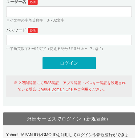
ユーザー名
必須
紹介制度
.jpドメインバックオーダー
ログイン
バリュードメインAPI
プレミアムドメイン
※小文字の半角英数字 3〜32文字
従来のバリュードメインをご利用希望の方
ユーザー登録
ドメイン・ホスティングOEM
パスワード
人気ドメインの種類
必須
従来のバリュードメインをご利用希望の方
ドメインコンシェルジュ
WHOIS検索
※半角英数字3〜64文字（使える記号 ! # $ % & + - ? . @ ^）
Value Domain Analyzer
Value Domainにログイン
Value AI Writer
外部サービスでの登録が一部未対応（Google等）
Value Domainユーザー登録
２段階認証にてSMS認証・アプリ認証・パスキー認証を設定され
外部サービスでの登録が一部未対応（Google等）
One レンタルサーバーを含む最新の機能を使う方
おすすめ
ている場合は
Value Domain One
をご利用ください。
One レンタルサーバーを含む最新の機能を使う方
おすすめ
外部サービスでログイン（新規登録）
Value Domain Oneにログイン
Yahoo! JAPAN IDやGMO IDを利用してログインや新規登録ができま
Value Domain Oneアカウント作成