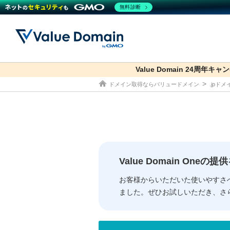
無料診断
Value Domain 24周年キャ
co.jp
ドメイン取得ならバリュードメイン
.jpド
ドメイン
レンタルサーバー
セキュリティ
サービス
ドメイ
コアサ
Value
お得意
従来のバリュー
従来のバリュー
DOMAIN
RENTAL SERVER
SECURITY
SERVICE
ドメイ
One
紹介制
ドメイントップ
サーバートップ
セキュリティトップ
サービストップ
gTLD
ドメイ
Value 
Value
Value Domain One
外部サービスでの登録が一部未対
外部サービスでの登録が一部未対
人気ド
お客様からいただいた使いやすさ
ました。ぜひお試しいただき、さ