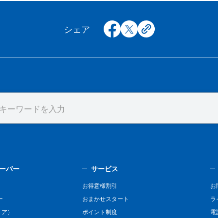
facebook
x
copy
シェア
ーバー
サービス
お得意様割引
お
ー
おまかせスタート
ラ
リア）
ポイント制度
電