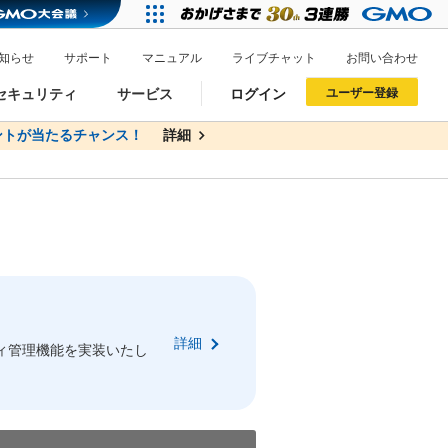
知らせ
サポート
マニュアル
ライブチャット
お問い合わせ
セキュリティ
サービス
ログイン
ユーザー登録
トが当たるチャンス！
無料
詳細
詳細
ドメイン移管
XREA
サイトロック
ポイント制度
ーを含む最新の機能を使う方
ーを含む最新の機能を使う方
.jpドメインオークション
ドメイン・ホスティングOEM
プレミアムドメイン
Value AI Writer
neアカウント作成
Oneにログイン
詳細
イン可能
録可能
ィ管理機能を実装いたし
GMO ID
GMO ID
Amazon
Amazon
n Oneのアカウント作成画面へ遷移します
main Oneのログイン画面へ遷移します