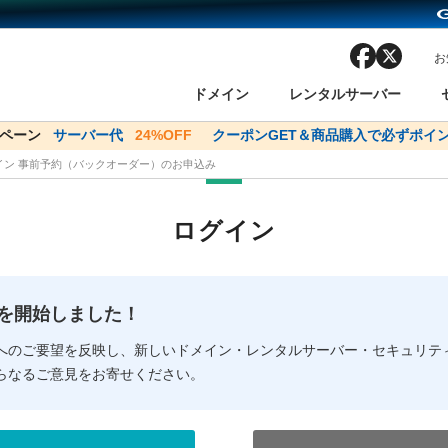
facebook
x
お
ドメイン
レンタルサーバー
ンペーン
ドメイン✕コアサーバーV2ビジネス応援キャンペーン
サーバー代
24%OFF
クーポンGET＆商品購入で必ずポイン
サーバー料金1年間
メイン 事前予約（バックオーダー）のお申込み
ン検索
ーバー
 Domain ネットde診断
様割引
ドメイン登録
バリューサーバー
SSL証明書
おまかせスタート
ドメインをご利用希望の方
ドメインをご利用希望の方
One レンタルサーバ
One レンタルサーバ
おすすめ
おすすめ
ログイン
ン価格一覧
レンタルサーバー
度
ドメイン一括検索
バリュードメインAPI
オークション
ンコンシェルジュ
.jpドメインバックオーダー
Value Domain Analyzer
Domainユーザー登録
 Domainにログイン
Value Domain O
Value Domain 
NEW!
の提供を開始しました！
応（Google等）
応（Google等）
メインの種類
WHOIS検索
以下でもログ
以下でも登
へのご要望を反映し、新しいドメイン・レンタルサーバー・セキュリテ
らなるご意見をお寄せください。
Google
Google
Yahoo!
Yahoo!
※AmazonはValue Domai
※AmazonはValue Do