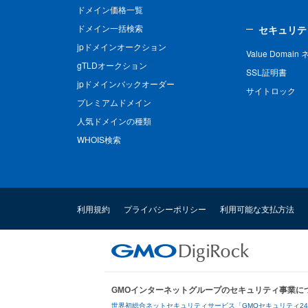
ドメイン価格一覧
ドメイン一括検索
セキュリテ
jpドメインオークション
Value Domai
gTLDオークション
SSL証明書
jpドメインバックオーダー
サイトロック
プレミアムドメイン
人気ドメインの種類
WHOIS検索
利用規約
プライバシーポリシー
利用可能な支払方法
GMOインターネットグループのセキュリティ事業に
世界初総合ネットセキュリティサービス「GMOセキュリティ2