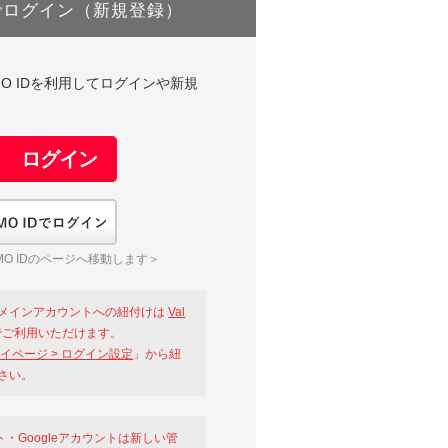
でログイン（新規登録）
DやGMO IDを利用してログインや新規
GMO IDでログイン
O IDのページへ移動します＞
メインアカウントへの紐付けは
Val
ご利用いただけます。
イページ > ログイン設定
」から紐
さい。
ント・Googleアカウントは新しい管