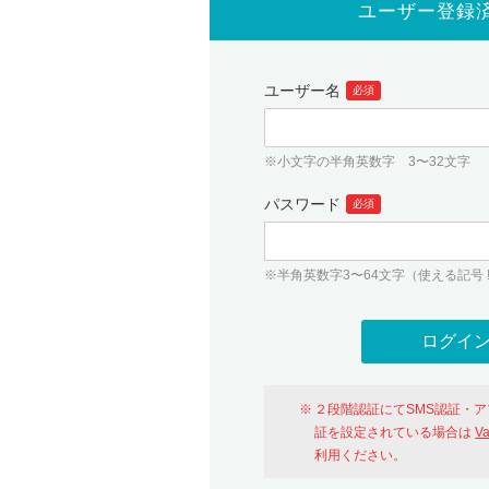
ユーザー登録
ユーザー名
必須
※小文字の半角英数字 3〜32文字
パスワード
必須
※半角英数字3〜64文字（使える記号 ! # $ %
２段階認証にてSMS認証・
証を設定されている場合は
V
利用ください。