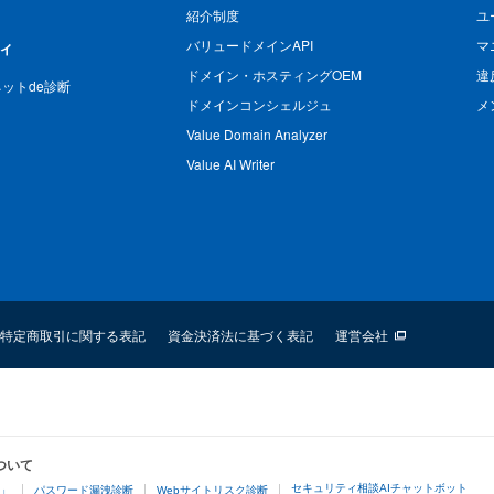
紹介制度
ユ
バリュードメインAPI
マ
ィ
ドメイン・ホスティングOEM
違
n ネットde診断
ドメインコンシェルジュ
メ
Value Domain Analyzer
Value AI Writer
特定商取引に関する表記
資金決済法に基づく表記
運営会社
ついて
セキュリティ相談AIチャットボット
4」
パスワード漏洩診断
Webサイトリスク診断