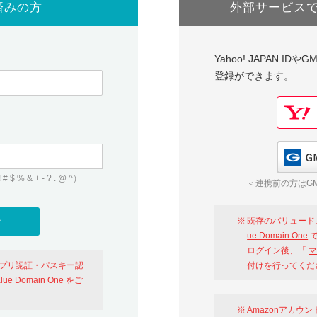
済みの方
外部サービス
Yahoo! JAPAN I
登録ができます。
 & + - ? . @ ^）
＜連携前の方はGM
既存のバリュード
ue Domain One
で
ログイン後、「
マ
アプリ認証・パスキー認
付けを行ってくだ
alue Domain One
をご
Amazonアカウ