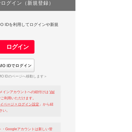
でログイン（新規登録）
DやGMO IDを利用してログインや新規
GMO IDでログイン
O IDのページへ移動します＞
メインアカウントへの紐付けは
Val
ご利用いただけます。
イページ > ログイン設定
」から紐
さい。
ント・Googleアカウントは新しい管