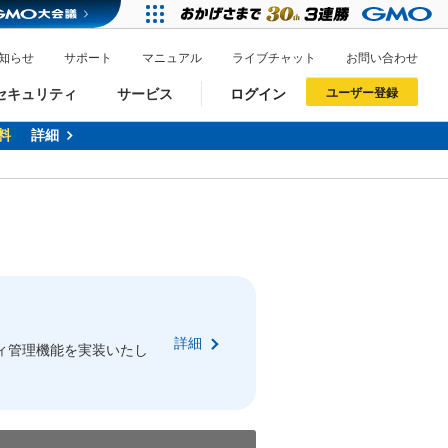
知らせ
サポート
マニュアル
ライブチャット
お問い合わせ
セキュリティ
サービス
ログイン
ユーザー登録
料
詳細
ドメイン移管
XREA
サイトロック
ポイント制度
ーを含む最新の機能を使う方
ーを含む最新の機能を使う方
.jpドメインオークション
ドメイン・ホスティングOEM
プレミアムドメイン
Value AI Writer
neアカウント作成
Oneにログイン
詳細
イン可能
録可能
ィ管理機能を実装いたし
GMO ID
GMO ID
Amazon
Amazon
n Oneのアカウント作成画面へ遷移します
main Oneのログイン画面へ遷移します