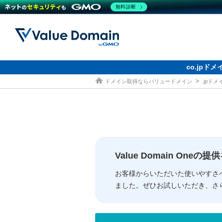
無料診断
co.jp
ドメイン取得ならバリュードメイン
.jpド
ドメイン
レンタルサーバー
セキュリティ
サービス
ドメイ
コアサ
Value
お得意
従来のバリュー
従来のバリュー
DOMAIN
RENTAL SERVER
SECURITY
SERVICE
ドメイ
One
紹介制
ドメイントップ
サーバートップ
セキュリティトップ
サービストップ
gTLD
ドメイ
Value 
Value
Value Domain One
外部サービスでの登録が一部未対
外部サービスでの登録が一部未対
人気ド
お客様からいただいた使いやすさ
ました。ぜひお試しいただき、さ