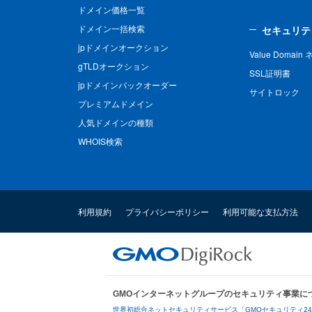
ドメイン価格一覧
ドメイン一括検索
セキュリテ
jpドメインオークション
Value Domai
gTLDオークション
SSL証明書
jpドメインバックオーダー
サイトロック
プレミアムドメイン
人気ドメインの種類
WHOIS検索
利用規約
プライバシーポリシー
利用可能な支払方法
GMOインターネットグループのセキュリティ事業に
世界初総合ネットセキュリティサービス「GMOセキュリティ2