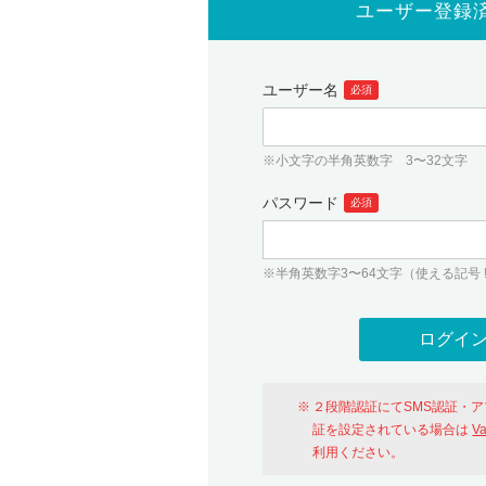
ユーザー登録
ユーザー名
必須
※小文字の半角英数字 3〜32文字
パスワード
必須
※半角英数字3〜64文字（使える記号 ! # $ %
２段階認証にてSMS認証・
証を設定されている場合は
V
利用ください。