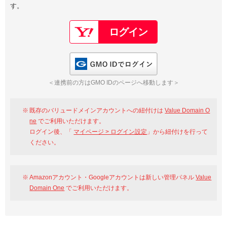
す。
以下でもログイン可能
Google
Yahoo!
以下でも登録可能
GMO ID
Amazon
Google
Yahoo!
GMO IDでログイン
※AmazonはValue Domain Oneのログイン画面へ遷移します
GMO ID
Amazon
＜連携前の方はGMO IDのページへ移動します＞
※AmazonはValue Domain Oneのアカウント作成画面へ遷移します
既存のバリュードメインアカウントへの紐付けは
Value Domain O
ne
でご利用いただけます。
ログイン後、「
マイページ > ログイン設定
」から紐付けを行って
ください。
Amazonアカウント・Googleアカウントは新しい管理パネル
Value
Domain One
でご利用いただけます。