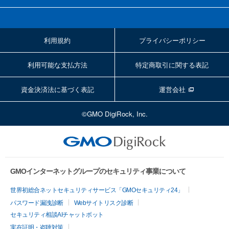
利用規約
プライバシーポリシー
利用可能な支払方法
特定商取引に関する表記
資金決済法に基づく表記
運営会社
©GMO DigiRock, Inc.
GMOインターネットグループのセキュリティ事業について
世界初総合ネットセキュリティサービス「GMOセキュリティ24」
パスワード漏洩診断
Webサイトリスク診断
セキュリティ相談AIチャットボット
実在証明・盗聴対策