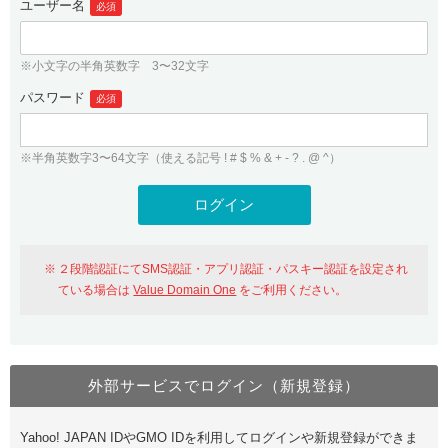
ユーザー名
必須
紹介制度
.jpドメインバックオーダー
ログイン
バリュードメインAPI
プレミアムドメイン
※小文字の半角英数字 3〜32文字
従来のバリュードメインをご利用希望の方
ユーザー登録
ドメイン・ホスティングOEM
パスワード
人気ドメインの種類
必須
従来のバリュードメインをご利用希望の方
ドメインコンシェルジュ
WHOIS検索
※半角英数字3〜64文字（使える記号 ! # $ % & + - ? . @ ^）
Value Domain Analyzer
Value Domainにログイン
Value AI Writer
外部サービスでの登録が一部未対応（Google等）
Value Domainユーザー登録
２段階認証にてSMS認証・アプリ認証・パスキー認証を設定され
外部サービスでの登録が一部未対応（Google等）
One レンタルサーバーを含む最新の機能を使う方
おすすめ
ている場合は
Value Domain One
をご利用ください。
One レンタルサーバーを含む最新の機能を使う方
おすすめ
外部サービスでログイン（新規登録）
Value Domain Oneにログイン
Yahoo! JAPAN IDやGMO IDを利用してログインや新規登録ができま
Value Domain Oneアカウント作成