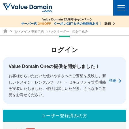
co.jpドメイン✕コアサーバーV2ビジネス応援キャンペーン
Value Domain 24周年キャンペーン
ドメイン
サーバー代
24%OFF
サーバー料金1年間無料
クーポンGET＆その他特典あり！
詳細
詳細
ドメイン取得ならバリュードメイン
.jpドメイン 事前予約（バックオーダー）のお申込み
ドメイントップ
レンタルサーバー
ログイン
ドメイン検索
サーバートップ
セキュリティ
ドメイン登録
コアサーバー
Value Domain Oneの提供を開始しました！
セキュリティトップ
サービス
ドメイン移管
お客様からいただいた使いやすさへのご要望を反映し、新
バリューサーバー
Value Domain ネットde診断
詳細
しいドメイン・レンタルサーバー・セキュリティ管理機能
サービストップ
facebook
x
ドメイン価格一覧
XREA
を実装いたしました。ぜひお試しいただき、さらなるご意
SSL証明書
見をお寄せください。
お得意様割引
ドメイン一括検索
お知らせ
サポート
Oneレンタルサーバー
サイトロック
おまかせスタート
.jpドメインオークション
マニュアル
ライブチャット
ユーザー登録済みの方
ポイント制度
gTLDオークション
NEW!
お問い合わせ