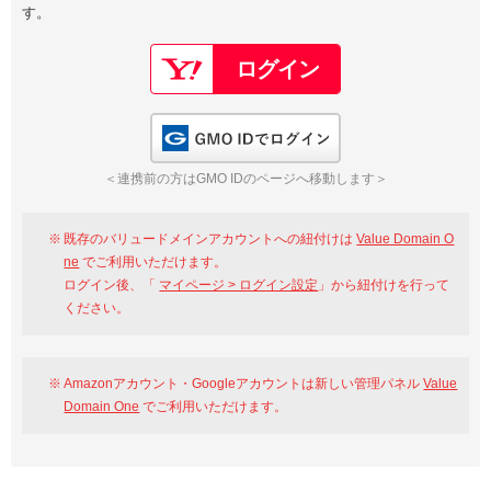
す。
以下でもログイン可能
Google
Yahoo!
以下でも登録可能
GMO ID
Amazon
Google
Yahoo!
GMO IDでログイン
※AmazonはValue Domain Oneのログイン画面へ遷移します
GMO ID
Amazon
＜連携前の方はGMO IDのページへ移動します＞
※AmazonはValue Domain Oneのアカウント作成画面へ遷移します
既存のバリュードメインアカウントへの紐付けは
Value Domain O
ne
でご利用いただけます。
ログイン後、「
マイページ > ログイン設定
」から紐付けを行って
ください。
Amazonアカウント・Googleアカウントは新しい管理パネル
Value
Domain One
でご利用いただけます。