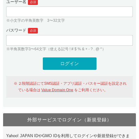
ユーザー名
必須
紹介制度
.jpドメインバックオーダー
ログイン
バリュードメインAPI
プレミアムドメイン
※小文字の半角英数字 3〜32文字
従来のバリュードメインをご利用希望の方
ユーザー登録
ドメイン・ホスティングOEM
パスワード
人気ドメインの種類
必須
従来のバリュードメインをご利用希望の方
ドメインコンシェルジュ
WHOIS検索
※半角英数字3〜64文字（使える記号 ! # $ % & + - ? . @ ^）
Value Domain Analyzer
Value Domainにログイン
Value AI Writer
外部サービスでの登録が一部未対応（Google等）
Value Domainユーザー登録
２段階認証にてSMS認証・アプリ認証・パスキー認証を設定され
外部サービスでの登録が一部未対応（Google等）
One レンタルサーバーを含む最新の機能を使う方
おすすめ
ている場合は
Value Domain One
をご利用ください。
One レンタルサーバーを含む最新の機能を使う方
おすすめ
外部サービスでログイン（新規登録）
Value Domain Oneにログイン
Yahoo! JAPAN IDやGMO IDを利用してログインや新規登録ができま
Value Domain Oneアカウント作成