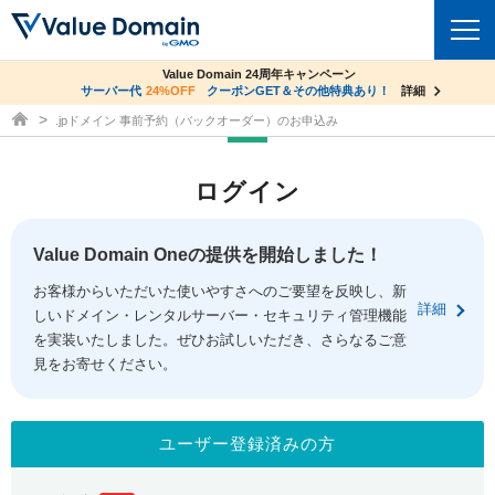
co.jpドメイン✕コアサーバーV2ビジネス応援キャンペーン
Value Domain 24周年キャンペーン
ドメイン
サーバー代
24%OFF
サーバー料金1年間無料
クーポンGET＆その他特典あり！
詳細
詳細
ドメイン取得ならバリュードメイン
.jpドメイン 事前予約（バックオーダー）のお申込み
ドメイントップ
レンタルサーバー
ログイン
ドメイン検索
サーバートップ
セキュリティ
ドメイン登録
コアサーバー
Value Domain Oneの提供を開始しました！
セキュリティトップ
サービス
ドメイン移管
お客様からいただいた使いやすさへのご要望を反映し、新
バリューサーバー
Value Domain ネットde診断
詳細
しいドメイン・レンタルサーバー・セキュリティ管理機能
サービストップ
facebook
x
ドメイン価格一覧
XREA
を実装いたしました。ぜひお試しいただき、さらなるご意
SSL証明書
見をお寄せください。
お得意様割引
ドメイン一括検索
お知らせ
サポート
Oneレンタルサーバー
サイトロック
おまかせスタート
.jpドメインオークション
マニュアル
ライブチャット
ユーザー登録済みの方
ポイント制度
gTLDオークション
NEW!
お問い合わせ