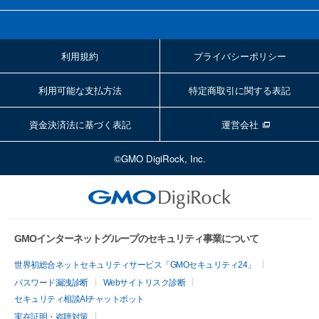
利用規約
プライバシーポリシー
利用可能な支払方法
特定商取引に関する表記
資金決済法に基づく表記
運営会社
©GMO DigiRock, Inc.
GMOインターネットグループのセキュリティ事業について
世界初総合ネットセキュリティサービス「GMOセキュリティ24」
パスワード漏洩診断
Webサイトリスク診断
セキュリティ相談AIチャットボット
実在証明・盗聴対策