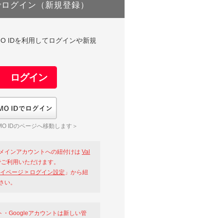
でログイン（新規登録）
DやGMO IDを利用してログインや新規
GMO IDでログイン
O IDのページへ移動します＞
メインアカウントへの紐付けは
Val
ご利用いただけます。
イページ > ログイン設定
」から紐
さい。
ント・Googleアカウントは新しい管