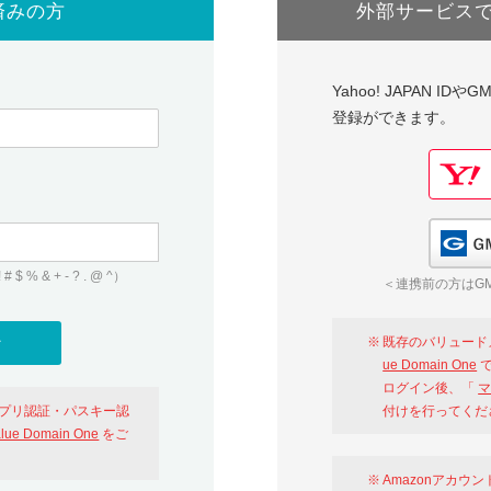
済みの方
外部サービス
Yahoo! JAPAN I
登録ができます。
 & + - ? . @ ^）
＜連携前の方はGM
既存のバリュード
ue Domain One
で
ログイン後、「
マ
アプリ認証・パスキー認
付けを行ってくだ
alue Domain One
をご
Amazonアカウ