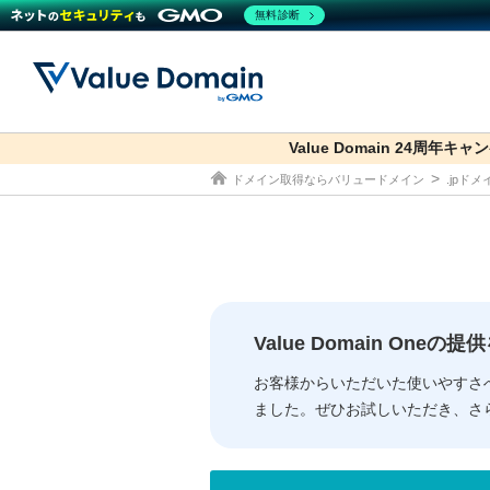
無料診断
Value Domain 24周年キャ
co.jp
ドメイン取得ならバリュードメイン
.jpド
ドメイン
レンタルサーバー
セキュリティ
サービス
ドメイ
コアサ
Value
お得意
従来のバリュー
従来のバリュー
DOMAIN
RENTAL SERVER
SECURITY
SERVICE
ドメイ
One
紹介制
ドメイントップ
サーバートップ
セキュリティトップ
サービストップ
gTLD
ドメイ
Value 
Value
Value Domain One
外部サービスでの登録が一部未対
外部サービスでの登録が一部未対
人気ド
お客様からいただいた使いやすさ
ました。ぜひお試しいただき、さ