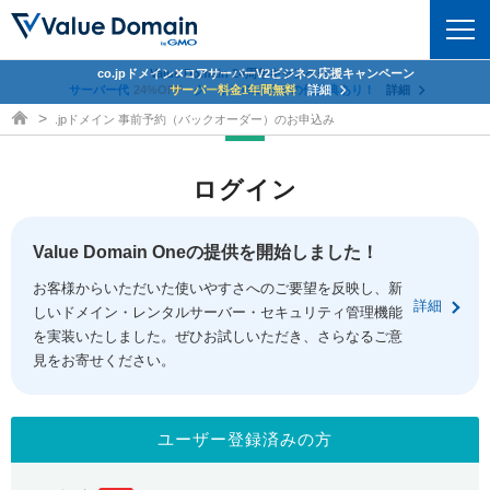
co.jpドメイン✕コアサーバーV2ビジネス応援キャンペーン
Value Domain 24周年キャンペーン
ドメイン
サーバー代
24%OFF
サーバー料金1年間無料
クーポンGET＆その他特典あり！
詳細
詳細
ドメイン取得ならバリュードメイン
.jpドメイン 事前予約（バックオーダー）のお申込み
ドメイントップ
レンタルサーバー
ログイン
ドメイン検索
サーバートップ
セキュリティ
ドメイン登録
コアサーバー
Value Domain Oneの提供を開始しました！
セキュリティトップ
サービス
ドメイン移管
お客様からいただいた使いやすさへのご要望を反映し、新
バリューサーバー
Value Domain ネットde診断
詳細
しいドメイン・レンタルサーバー・セキュリティ管理機能
サービストップ
facebook
x
ドメイン価格一覧
XREA
を実装いたしました。ぜひお試しいただき、さらなるご意
SSL証明書
見をお寄せください。
お得意様割引
ドメイン一括検索
お知らせ
サポート
Oneレンタルサーバー
サイトロック
おまかせスタート
.jpドメインオークション
マニュアル
ライブチャット
ユーザー登録済みの方
ポイント制度
gTLDオークション
NEW!
お問い合わせ