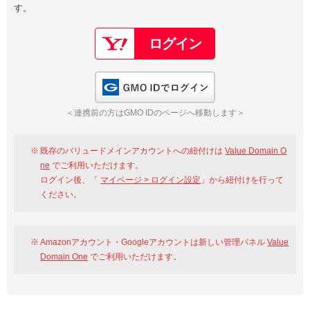
す。
以下でもログイン可能
Google
Yahoo!
以下でも登録可能
GMO ID
Amazon
Google
Yahoo!
GMO IDでログイン
※AmazonはValue Domain Oneのログイン画面へ遷移します
GMO ID
Amazon
＜連携前の方はGMO IDのページへ移動します＞
※AmazonはValue Domain Oneのアカウント作成画面へ遷移します
既存のバリュードメインアカウントへの紐付けは
Value Domain O
ne
でご利用いただけます。
ログイン後、「
マイページ > ログイン設定
」から紐付けを行って
ください。
Amazonアカウント・Googleアカウントは新しい管理パネル
Value
Domain One
でご利用いただけます。