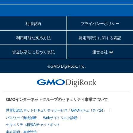
利用規約
プライバシーポリシー
利用可能な支払方法
特定商取引に関する表記
資金決済法に基づく表記
運営会社
©GMO DigiRock, Inc.
GMOインターネットグループのセキュリティ事業について
世界初総合ネットセキュリティサービス「GMOセキュリティ24」
パスワード漏洩診断
Webサイトリスク診断
セキュリティ相談AIチャットボット
実在証明・盗聴対策