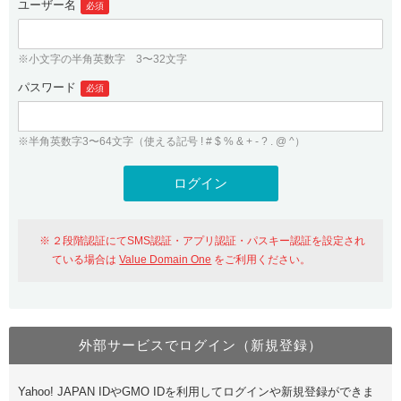
ユーザー名
必須
紹介制度
.jpドメインバックオーダー
ログイン
バリュードメインAPI
プレミアムドメイン
※小文字の半角英数字 3〜32文字
従来のバリュードメインをご利用希望の方
ユーザー登録
ドメイン・ホスティングOEM
パスワード
人気ドメインの種類
必須
従来のバリュードメインをご利用希望の方
ドメインコンシェルジュ
WHOIS検索
※半角英数字3〜64文字（使える記号 ! # $ % & + - ? . @ ^）
Value Domain Analyzer
Value Domainにログイン
Value AI Writer
外部サービスでの登録が一部未対応（Google等）
Value Domainユーザー登録
２段階認証にてSMS認証・アプリ認証・パスキー認証を設定され
外部サービスでの登録が一部未対応（Google等）
One レンタルサーバーを含む最新の機能を使う方
おすすめ
ている場合は
Value Domain One
をご利用ください。
One レンタルサーバーを含む最新の機能を使う方
おすすめ
外部サービスでログイン（新規登録）
Value Domain Oneにログイン
Yahoo! JAPAN IDやGMO IDを利用してログインや新規登録ができま
Value Domain Oneアカウント作成