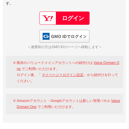
す。
以下でもログイン可能
Google
Yahoo!
以下でも登録可能
GMO ID
Amazon
Google
Yahoo!
GMO IDでログイン
※AmazonはValue Domain Oneのログイン画面へ遷移します
GMO ID
Amazon
＜連携前の方はGMO IDのページへ移動します＞
※AmazonはValue Domain Oneのアカウント作成画面へ遷移します
既存のバリュードメインアカウントへの紐付けは
Value Domain O
ne
でご利用いただけます。
ログイン後、「
マイページ > ログイン設定
」から紐付けを行って
ください。
Amazonアカウント・Googleアカウントは新しい管理パネル
Value
Domain One
でご利用いただけます。