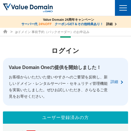
co.jpドメイン✕コアサーバーV2ビジネス応援キャンペーン
Value Domain 24周年キャンペーン
ドメイン
サーバー代
24%OFF
サーバー料金1年間無料
クーポンGET＆その他特典あり！
詳細
詳細
ドメイン取得ならバリュードメイン
.jpドメイン 事前予約（バックオーダー）のお申込み
ドメイントップ
レンタルサーバー
ログイン
ドメイン検索
サーバートップ
セキュリティ
ドメイン登録
コアサーバー
Value Domain Oneの提供を開始しました！
セキュリティトップ
サービス
ドメイン移管
お客様からいただいた使いやすさへのご要望を反映し、新
バリューサーバー
Value Domain ネットde診断
詳細
しいドメイン・レンタルサーバー・セキュリティ管理機能
サービストップ
facebook
x
ドメイン価格一覧
XREA
を実装いたしました。ぜひお試しいただき、さらなるご意
SSL証明書
見をお寄せください。
お得意様割引
ドメイン一括検索
お知らせ
サポート
Oneレンタルサーバー
サイトロック
おまかせスタート
.jpドメインオークション
マニュアル
ライブチャット
ユーザー登録済みの方
ポイント制度
gTLDオークション
NEW!
お問い合わせ