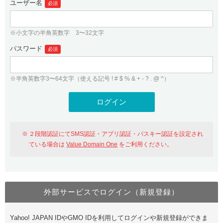
ユーザー名
必須
紹介制度
.jpドメインバックオーダー
ログイン
バリュードメインAPI
プレミアムドメイン
※小文字の半角英数字 3〜32文字
従来のバリュードメインをご利用希望の方
ユーザー登録
ドメイン・ホスティングOEM
パスワード
人気ドメインの種類
必須
従来のバリュードメインをご利用希望の方
ドメインコンシェルジュ
WHOIS検索
※半角英数字3〜64文字（使える記号 ! # $ % & + - ? . @ ^）
Value Domain Analyzer
Value Domainにログイン
Value AI Writer
外部サービスでの登録が一部未対応（Google等）
Value Domainユーザー登録
２段階認証にてSMS認証・アプリ認証・パスキー認証を設定され
外部サービスでの登録が一部未対応（Google等）
One レンタルサーバーを含む最新の機能を使う方
おすすめ
ている場合は
Value Domain One
をご利用ください。
One レンタルサーバーを含む最新の機能を使う方
おすすめ
外部サービスでログイン（新規登録）
Value Domain Oneにログイン
Yahoo! JAPAN IDやGMO IDを利用してログインや新規登録ができま
Value Domain Oneアカウント作成