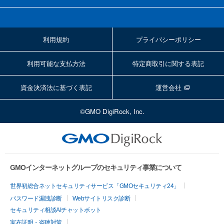
利用規約
プライバシーポリシー
利用可能な支払方法
特定商取引に関する表記
資金決済法に基づく表記
運営会社
©GMO DigiRock, Inc.
GMOインターネットグループのセキュリティ事業について
世界初総合ネットセキュリティサービス「GMOセキュリティ24」
パスワード漏洩診断
Webサイトリスク診断
セキュリティ相談AIチャットボット
実在証明・盗聴対策