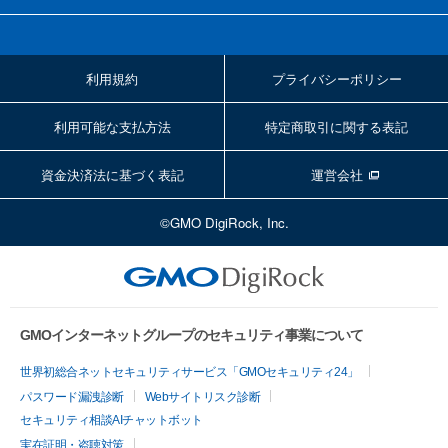
利用規約
プライバシーポリシー
利用可能な支払方法
特定商取引に関する表記
資金決済法に基づく表記
運営会社
©GMO DigiRock, Inc.
GMOインターネットグループのセキュリティ事業について
世界初総合ネットセキュリティサービス「GMOセキュリティ24」
パスワード漏洩診断
Webサイトリスク診断
セキュリティ相談AIチャットボット
実在証明・盗聴対策