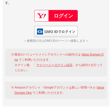
す。
以下でもログイン可能
Google
Yahoo!
以下でも登録可能
GMO ID
Amazon
Google
Yahoo!
GMO IDでログイン
※AmazonはValue Domain Oneのログイン画面へ遷移します
GMO ID
Amazon
＜連携前の方はGMO IDのページへ移動します＞
※AmazonはValue Domain Oneのアカウント作成画面へ遷移します
既存のバリュードメインアカウントへの紐付けは
Value Domain O
ne
でご利用いただけます。
ログイン後、「
マイページ > ログイン設定
」から紐付けを行って
ください。
Amazonアカウント・Googleアカウントは新しい管理パネル
Value
Domain One
でご利用いただけます。