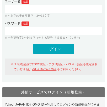
ユーザー名
必須
紹介制度
.jpドメインバックオーダー
ログイン
バリュードメインAPI
プレミアムドメイン
※小文字の半角英数字 3〜32文字
従来のバリュードメインをご利用希望の方
ユーザー登録
ドメイン・ホスティングOEM
パスワード
人気ドメインの種類
必須
従来のバリュードメインをご利用希望の方
ドメインコンシェルジュ
WHOIS検索
※半角英数字3〜64文字（使える記号 ! # $ % & + - ? . @ ^）
Value Domain Analyzer
Value Domainにログイン
Value AI Writer
外部サービスでの登録が一部未対応（Google等）
Value Domainユーザー登録
２段階認証にてSMS認証・アプリ認証・パスキー認証を設定され
外部サービスでの登録が一部未対応（Google等）
One レンタルサーバーを含む最新の機能を使う方
おすすめ
ている場合は
Value Domain One
をご利用ください。
One レンタルサーバーを含む最新の機能を使う方
おすすめ
外部サービスでログイン（新規登録）
Value Domain Oneにログイン
Yahoo! JAPAN IDやGMO IDを利用してログインや新規登録ができま
Value Domain Oneアカウント作成