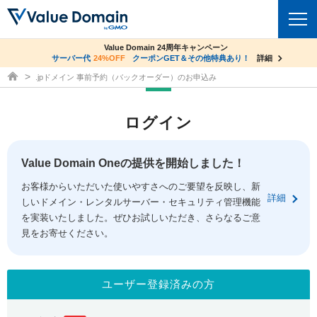
co.jpドメイン✕コアサーバーV2ビジネス応援キャンペーン
Value Domain 24周年キャンペーン
ドメイン
サーバー代
24%OFF
サーバー料金1年間無料
クーポンGET＆その他特典あり！
詳細
詳細
ドメイン取得ならバリュードメイン
.jpドメイン 事前予約（バックオーダー）のお申込み
ドメイントップ
レンタルサーバー
ログイン
ドメイン検索
サーバートップ
セキュリティ
ドメイン登録
コアサーバー
Value Domain Oneの提供を開始しました！
セキュリティトップ
サービス
ドメイン移管
お客様からいただいた使いやすさへのご要望を反映し、新
バリューサーバー
Value Domain ネットde診断
詳細
しいドメイン・レンタルサーバー・セキュリティ管理機能
サービストップ
facebook
x
ドメイン価格一覧
XREA
を実装いたしました。ぜひお試しいただき、さらなるご意
SSL証明書
見をお寄せください。
お得意様割引
ドメイン一括検索
お知らせ
サポート
Oneレンタルサーバー
サイトロック
おまかせスタート
.jpドメインオークション
マニュアル
ライブチャット
ユーザー登録済みの方
ポイント制度
gTLDオークション
NEW!
お問い合わせ