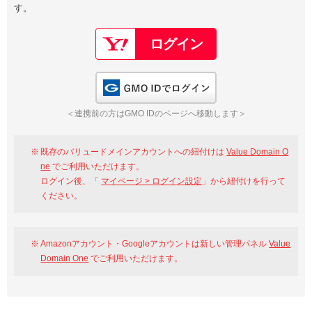
す。
以下でもログイン可能
Google
Yahoo!
以下でも登録可能
GMO ID
Amazon
Google
Yahoo!
GMO IDでログイン
※AmazonはValue Domain Oneのログイン画面へ遷移します
GMO ID
Amazon
＜連携前の方はGMO IDのページへ移動します＞
※AmazonはValue Domain Oneのアカウント作成画面へ遷移します
既存のバリュードメインアカウントへの紐付けは
Value Domain O
ne
でご利用いただけます。
ログイン後、「
マイページ > ログイン設定
」から紐付けを行って
ください。
Amazonアカウント・Googleアカウントは新しい管理パネル
Value
Domain One
でご利用いただけます。