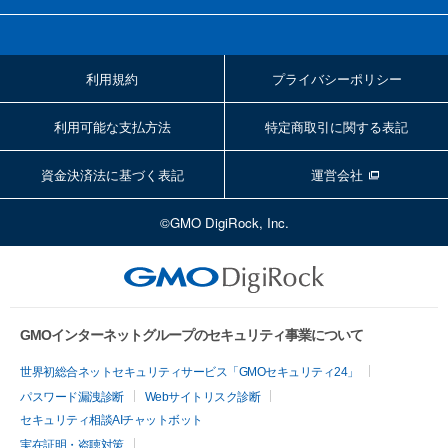
利用規約
プライバシーポリシー
利用可能な支払方法
特定商取引に関する表記
資金決済法に基づく表記
運営会社
©GMO DigiRock, Inc.
GMOインターネットグループのセキュリティ事業について
世界初総合ネットセキュリティサービス「GMOセキュリティ24」
パスワード漏洩診断
Webサイトリスク診断
セキュリティ相談AIチャットボット
実在証明・盗聴対策