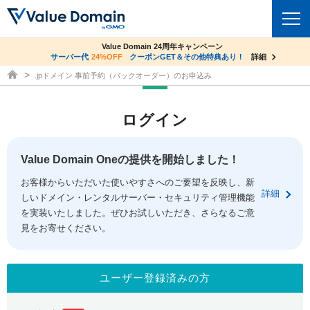
co.jpドメイン✕コアサーバーV2ビジネス応援キャンペーン
Value Domain 24周年キャンペーン
ドメイン
サーバー代
24%OFF
サーバー料金1年間無料
クーポンGET＆その他特典あり！
詳細
詳細
ドメイン取得ならバリュードメイン
.jpドメイン 事前予約（バックオーダー）のお申込み
ドメイントップ
レンタルサーバー
ログイン
ドメイン検索
サーバートップ
セキュリティ
ドメイン登録
コアサーバー
Value Domain Oneの提供を開始しました！
セキュリティトップ
サービス
ドメイン移管
お客様からいただいた使いやすさへのご要望を反映し、新
バリューサーバー
Value Domain ネットde診断
詳細
しいドメイン・レンタルサーバー・セキュリティ管理機能
サービストップ
facebook
x
ドメイン価格一覧
XREA
を実装いたしました。ぜひお試しいただき、さらなるご意
SSL証明書
見をお寄せください。
お得意様割引
ドメイン一括検索
お知らせ
サポート
Oneレンタルサーバー
サイトロック
おまかせスタート
.jpドメインオークション
マニュアル
ライブチャット
ユーザー登録済みの方
ポイント制度
gTLDオークション
NEW!
お問い合わせ