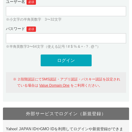
ユーザー名
必須
紹介制度
.jpドメインバックオーダー
ログイン
バリュードメインAPI
プレミアムドメイン
※小文字の半角英数字 3〜32文字
従来のバリュードメインをご利用希望の方
ユーザー登録
ドメイン・ホスティングOEM
パスワード
人気ドメインの種類
必須
従来のバリュードメインをご利用希望の方
ドメインコンシェルジュ
WHOIS検索
※半角英数字3〜64文字（使える記号 ! # $ % & + - ? . @ ^）
Value Domain Analyzer
Value Domainにログイン
Value AI Writer
外部サービスでの登録が一部未対応（Google等）
Value Domainユーザー登録
２段階認証にてSMS認証・アプリ認証・パスキー認証を設定され
外部サービスでの登録が一部未対応（Google等）
One レンタルサーバーを含む最新の機能を使う方
おすすめ
ている場合は
Value Domain One
をご利用ください。
One レンタルサーバーを含む最新の機能を使う方
おすすめ
外部サービスでログイン（新規登録）
Value Domain Oneにログイン
Yahoo! JAPAN IDやGMO IDを利用してログインや新規登録ができま
Value Domain Oneアカウント作成