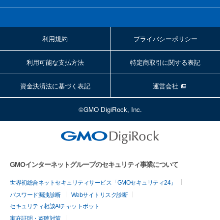
利用規約
プライバシーポリシー
利用可能な支払方法
特定商取引に関する表記
資金決済法に基づく表記
運営会社
©GMO DigiRock, Inc.
GMOインターネットグループのセキュリティ事業について
世界初総合ネットセキュリティサービス「GMOセキュリティ24」
パスワード漏洩診断
Webサイトリスク診断
セキュリティ相談AIチャットボット
実在証明・盗聴対策