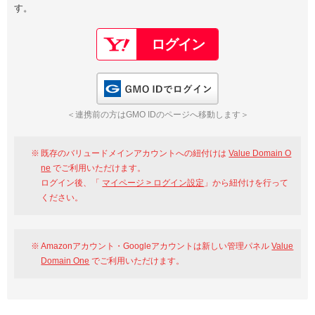
す。
以下でもログイン可能
Google
Yahoo!
以下でも登録可能
GMO ID
Amazon
Google
Yahoo!
GMO IDでログイン
※AmazonはValue Domain Oneのログイン画面へ遷移します
GMO ID
Amazon
＜連携前の方はGMO IDのページへ移動します＞
※AmazonはValue Domain Oneのアカウント作成画面へ遷移します
既存のバリュードメインアカウントへの紐付けは
Value Domain O
ne
でご利用いただけます。
ログイン後、「
マイページ > ログイン設定
」から紐付けを行って
ください。
Amazonアカウント・Googleアカウントは新しい管理パネル
Value
Domain One
でご利用いただけます。