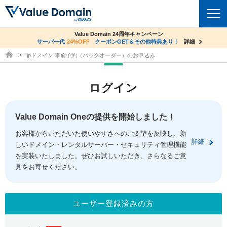
co.jpドメイン✕コアサーバーV2ビジネス応援キャンペーン
Value Domain 24周年キャンペーン
ドメイン
サーバー代
24%OFF
サーバー料金1年間無料
クーポンGET＆その他特典あり！
詳細
詳細
ドメイン取得ならバリュードメイン
.jpドメイン 事前予約（バックオーダー）のお申込み
ドメイントップ
レンタルサーバー
ログイン
ドメイン検索
サーバートップ
セキュリティ
ドメイン登録
コアサーバー
Value Domain Oneの提供を開始しました！
セキュリティトップ
サービス
ドメイン移管
お客様からいただいた使いやすさへのご要望を反映し、新
バリューサーバー
Value Domain ネットde診断
詳細
しいドメイン・レンタルサーバー・セキュリティ管理機能
サービストップ
facebook
x
ドメイン価格一覧
XREA
を実装いたしました。ぜひお試しいただき、さらなるご意
SSL証明書
見をお寄せください。
お得意様割引
ドメイン一括検索
お知らせ
サポート
Oneレンタルサーバー
サイトロック
おまかせスタート
.jpドメインオークション
マニュアル
ライブチャット
ユーザー登録済みの方
ポイント制度
gTLDオークション
NEW!
お問い合わせ