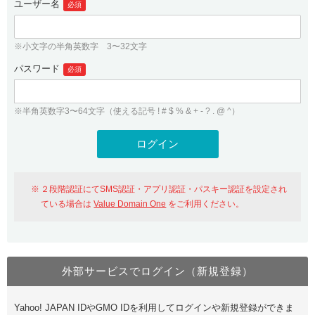
ユーザー名
必須
紹介制度
.jpドメインバックオーダー
ログイン
バリュードメインAPI
プレミアムドメイン
※小文字の半角英数字 3〜32文字
従来のバリュードメインをご利用希望の方
ユーザー登録
ドメイン・ホスティングOEM
パスワード
人気ドメインの種類
必須
従来のバリュードメインをご利用希望の方
ドメインコンシェルジュ
WHOIS検索
※半角英数字3〜64文字（使える記号 ! # $ % & + - ? . @ ^）
Value Domain Analyzer
Value Domainにログイン
Value AI Writer
外部サービスでの登録が一部未対応（Google等）
Value Domainユーザー登録
２段階認証にてSMS認証・アプリ認証・パスキー認証を設定され
外部サービスでの登録が一部未対応（Google等）
One レンタルサーバーを含む最新の機能を使う方
おすすめ
ている場合は
Value Domain One
をご利用ください。
One レンタルサーバーを含む最新の機能を使う方
おすすめ
外部サービスでログイン（新規登録）
Value Domain Oneにログイン
Yahoo! JAPAN IDやGMO IDを利用してログインや新規登録ができま
Value Domain Oneアカウント作成