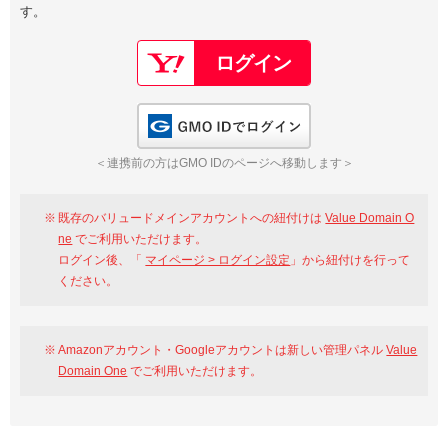
す。
以下でもログイン可能
Google
Yahoo!
以下でも登録可能
GMO ID
Amazon
Google
Yahoo!
GMO IDでログイン
※AmazonはValue Domain Oneのログイン画面へ遷移します
GMO ID
Amazon
＜連携前の方はGMO IDのページへ移動します＞
※AmazonはValue Domain Oneのアカウント作成画面へ遷移します
既存のバリュードメインアカウントへの紐付けは
Value Domain O
ne
でご利用いただけます。
ログイン後、「
マイページ > ログイン設定
」から紐付けを行って
ください。
Amazonアカウント・Googleアカウントは新しい管理パネル
Value
Domain One
でご利用いただけます。