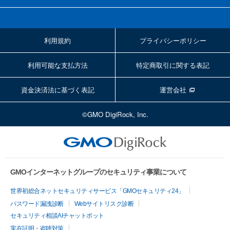
利用規約
プライバシーポリシー
利用可能な支払方法
特定商取引に関する表記
資金決済法に基づく表記
運営会社
©GMO DigiRock, Inc.
GMOインターネットグループのセキュリティ事業について
世界初総合ネットセキュリティサービス「GMOセキュリティ24」
パスワード漏洩診断
Webサイトリスク診断
セキュリティ相談AIチャットボット
実在証明・盗聴対策