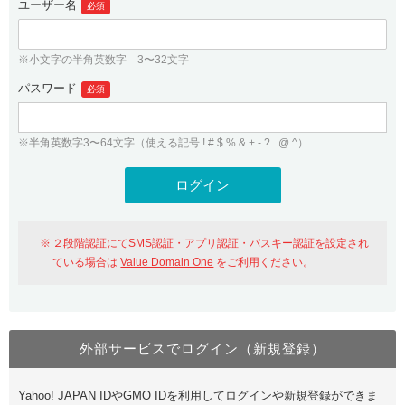
ユーザー名
必須
紹介制度
.jpドメインバックオーダー
ログイン
バリュードメインAPI
プレミアムドメイン
※小文字の半角英数字 3〜32文字
従来のバリュードメインをご利用希望の方
ユーザー登録
ドメイン・ホスティングOEM
パスワード
人気ドメインの種類
必須
従来のバリュードメインをご利用希望の方
ドメインコンシェルジュ
WHOIS検索
※半角英数字3〜64文字（使える記号 ! # $ % & + - ? . @ ^）
Value Domain Analyzer
Value Domainにログイン
Value AI Writer
外部サービスでの登録が一部未対応（Google等）
Value Domainユーザー登録
２段階認証にてSMS認証・アプリ認証・パスキー認証を設定され
外部サービスでの登録が一部未対応（Google等）
One レンタルサーバーを含む最新の機能を使う方
おすすめ
ている場合は
Value Domain One
をご利用ください。
One レンタルサーバーを含む最新の機能を使う方
おすすめ
外部サービスでログイン（新規登録）
Value Domain Oneにログイン
Yahoo! JAPAN IDやGMO IDを利用してログインや新規登録ができま
Value Domain Oneアカウント作成