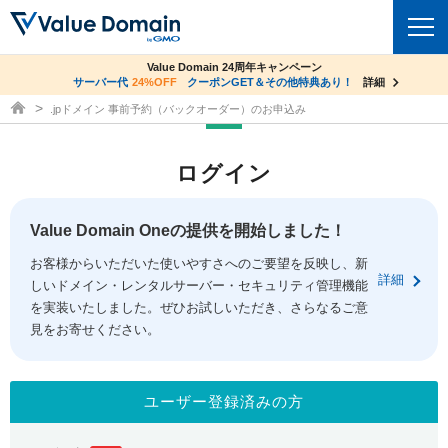
co.jpドメイン✕コアサーバーV2ビジネス応援キャンペーン
Value Domain 24周年キャンペーン
ドメイン
サーバー代
24%OFF
サーバー料金1年間無料
クーポンGET＆その他特典あり！
詳細
詳細
ドメイン取得ならバリュードメイン
.jpドメイン 事前予約（バックオーダー）のお申込み
ドメイントップ
レンタルサーバー
ログイン
ドメイン検索
サーバートップ
セキュリティ
ドメイン登録
コアサーバー
Value Domain Oneの提供を開始しました！
セキュリティトップ
サービス
ドメイン移管
お客様からいただいた使いやすさへのご要望を反映し、新
バリューサーバー
Value Domain ネットde診断
詳細
しいドメイン・レンタルサーバー・セキュリティ管理機能
サービストップ
facebook
x
ドメイン価格一覧
XREA
を実装いたしました。ぜひお試しいただき、さらなるご意
SSL証明書
見をお寄せください。
お得意様割引
ドメイン一括検索
お知らせ
サポート
Oneレンタルサーバー
サイトロック
おまかせスタート
.jpドメインオークション
マニュアル
ライブチャット
ユーザー登録済みの方
ポイント制度
gTLDオークション
NEW!
お問い合わせ