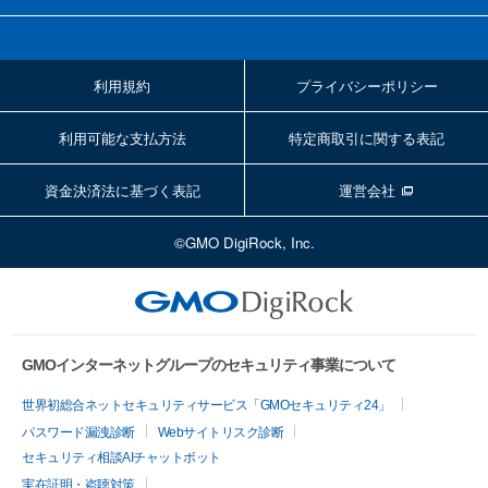
利用規約
プライバシーポリシー
利用可能な支払方法
特定商取引に関する表記
資金決済法に基づく表記
運営会社
©GMO DigiRock, Inc.
GMOインターネットグループのセキュリティ事業について
世界初総合ネットセキュリティサービス「GMOセキュリティ24」
パスワード漏洩診断
Webサイトリスク診断
セキュリティ相談AIチャットボット
実在証明・盗聴対策