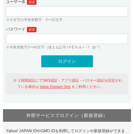
ユーザー名
必須
紹介制度
.jpドメインバックオーダー
ログイン
バリュードメインAPI
プレミアムドメイン
※小文字の半角英数字 3〜32文字
従来のバリュードメインをご利用希望の方
ユーザー登録
ドメイン・ホスティングOEM
パスワード
人気ドメインの種類
必須
従来のバリュードメインをご利用希望の方
ドメインコンシェルジュ
WHOIS検索
※半角英数字3〜64文字（使える記号 ! # $ % & + - ? . @ ^）
Value Domain Analyzer
Value Domainにログイン
Value AI Writer
外部サービスでの登録が一部未対応（Google等）
Value Domainユーザー登録
２段階認証にてSMS認証・アプリ認証・パスキー認証を設定され
外部サービスでの登録が一部未対応（Google等）
One レンタルサーバーを含む最新の機能を使う方
おすすめ
ている場合は
Value Domain One
をご利用ください。
One レンタルサーバーを含む最新の機能を使う方
おすすめ
外部サービスでログイン（新規登録）
Value Domain Oneにログイン
Yahoo! JAPAN IDやGMO IDを利用してログインや新規登録ができま
Value Domain Oneアカウント作成