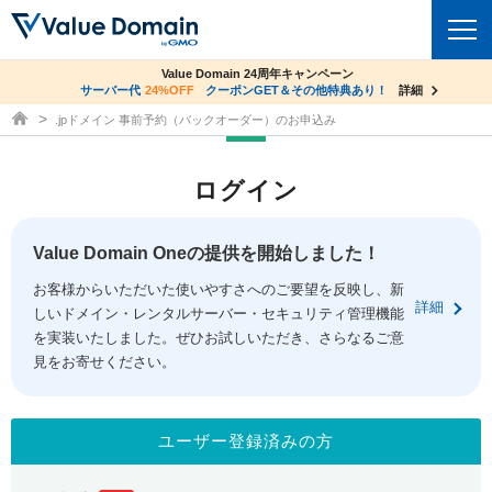
co.jpドメイン✕コアサーバーV2ビジネス応援キャンペーン
Value Domain 24周年キャンペーン
ドメイン
サーバー代
24%OFF
サーバー料金1年間無料
クーポンGET＆その他特典あり！
詳細
詳細
ドメイン取得ならバリュードメイン
.jpドメイン 事前予約（バックオーダー）のお申込み
ドメイントップ
レンタルサーバー
ログイン
ドメイン検索
サーバートップ
セキュリティ
ドメイン登録
コアサーバー
Value Domain Oneの提供を開始しました！
セキュリティトップ
サービス
ドメイン移管
お客様からいただいた使いやすさへのご要望を反映し、新
バリューサーバー
Value Domain ネットde診断
詳細
しいドメイン・レンタルサーバー・セキュリティ管理機能
サービストップ
facebook
x
ドメイン価格一覧
XREA
を実装いたしました。ぜひお試しいただき、さらなるご意
SSL証明書
見をお寄せください。
お得意様割引
ドメイン一括検索
お知らせ
サポート
Oneレンタルサーバー
サイトロック
おまかせスタート
.jpドメインオークション
マニュアル
ライブチャット
ユーザー登録済みの方
ポイント制度
gTLDオークション
NEW!
お問い合わせ