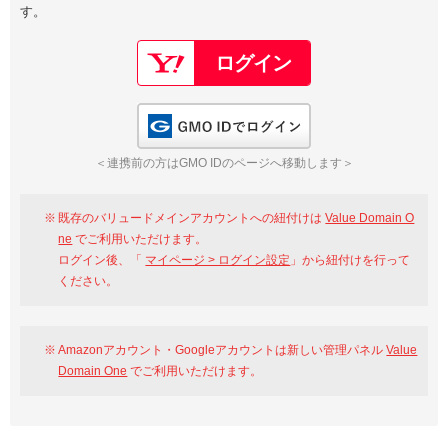
す。
以下でもログイン可能
Google
Yahoo!
以下でも登録可能
GMO ID
Amazon
Google
Yahoo!
GMO IDでログイン
※AmazonはValue Domain Oneのログイン画面へ遷移します
GMO ID
Amazon
＜連携前の方はGMO IDのページへ移動します＞
※AmazonはValue Domain Oneのアカウント作成画面へ遷移します
既存のバリュードメインアカウントへの紐付けは
Value Domain O
ne
でご利用いただけます。
ログイン後、「
マイページ > ログイン設定
」から紐付けを行って
ください。
Amazonアカウント・Googleアカウントは新しい管理パネル
Value
Domain One
でご利用いただけます。