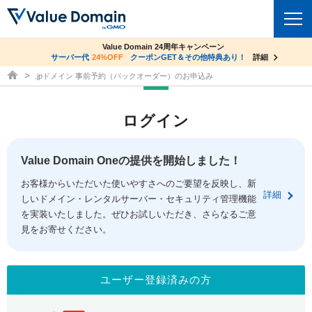
co.jpドメイン✕コアサーバーV2ビジネス応援キャンペーン
Value Domain 24周年キャンペーン
ドメイン
サーバー代
24%OFF
サーバー料金1年間無料
クーポンGET＆その他特典あり！
詳細
詳細
ドメイン取得ならバリュードメイン
.jpドメイン 事前予約（バックオーダー）のお申込み
ドメイントップ
レンタルサーバー
ログイン
ドメイン検索
サーバートップ
セキュリティ
ドメイン登録
コアサーバー
Value Domain Oneの提供を開始しました！
セキュリティトップ
サービス
ドメイン移管
お客様からいただいた使いやすさへのご要望を反映し、新
バリューサーバー
Value Domain ネットde診断
詳細
しいドメイン・レンタルサーバー・セキュリティ管理機能
サービストップ
facebook
x
ドメイン価格一覧
XREA
を実装いたしました。ぜひお試しいただき、さらなるご意
SSL証明書
見をお寄せください。
お得意様割引
ドメイン一括検索
お知らせ
サポート
Oneレンタルサーバー
サイトロック
おまかせスタート
.jpドメインオークション
マニュアル
ライブチャット
ユーザー登録済みの方
ポイント制度
gTLDオークション
NEW!
お問い合わせ