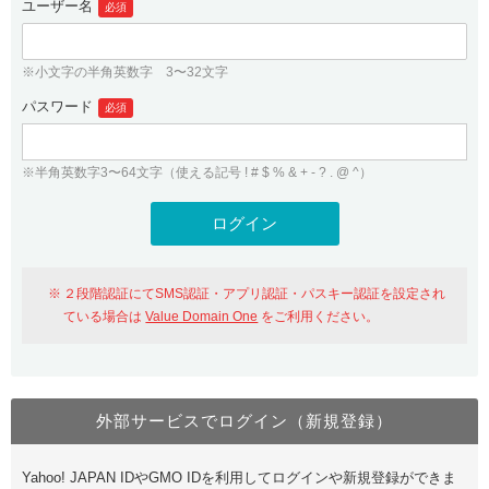
ユーザー名
必須
紹介制度
.jpドメインバックオーダー
ログイン
バリュードメインAPI
プレミアムドメイン
※小文字の半角英数字 3〜32文字
従来のバリュードメインをご利用希望の方
ユーザー登録
ドメイン・ホスティングOEM
パスワード
人気ドメインの種類
必須
従来のバリュードメインをご利用希望の方
ドメインコンシェルジュ
WHOIS検索
※半角英数字3〜64文字（使える記号 ! # $ % & + - ? . @ ^）
Value Domain Analyzer
Value Domainにログイン
Value AI Writer
外部サービスでの登録が一部未対応（Google等）
Value Domainユーザー登録
２段階認証にてSMS認証・アプリ認証・パスキー認証を設定され
外部サービスでの登録が一部未対応（Google等）
One レンタルサーバーを含む最新の機能を使う方
おすすめ
ている場合は
Value Domain One
をご利用ください。
One レンタルサーバーを含む最新の機能を使う方
おすすめ
外部サービスでログイン（新規登録）
Value Domain Oneにログイン
Yahoo! JAPAN IDやGMO IDを利用してログインや新規登録ができま
Value Domain Oneアカウント作成