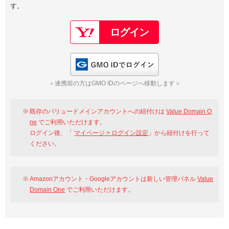
す。
以下でもログイン可能
Google
Yahoo!
以下でも登録可能
GMO ID
Amazon
Google
Yahoo!
GMO IDでログイン
※AmazonはValue Domain Oneのログイン画面へ遷移します
GMO ID
Amazon
＜連携前の方はGMO IDのページへ移動します＞
※AmazonはValue Domain Oneのアカウント作成画面へ遷移します
既存のバリュードメインアカウントへの紐付けは
Value Domain O
ne
でご利用いただけます。
ログイン後、「
マイページ > ログイン設定
」から紐付けを行って
ください。
Amazonアカウント・Googleアカウントは新しい管理パネル
Value
Domain One
でご利用いただけます。