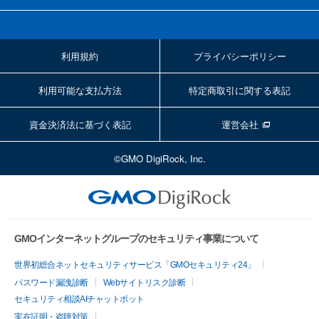
利用規約
プライバシーポリシー
利用可能な支払方法
特定商取引に関する表記
資金決済法に基づく表記
運営会社
©GMO DigiRock, Inc.
GMOインターネットグループのセキュリティ事業について
世界初総合ネットセキュリティサービス「GMOセキュリティ24」
パスワード漏洩診断
Webサイトリスク診断
セキュリティ相談AIチャットボット
実在証明・盗聴対策