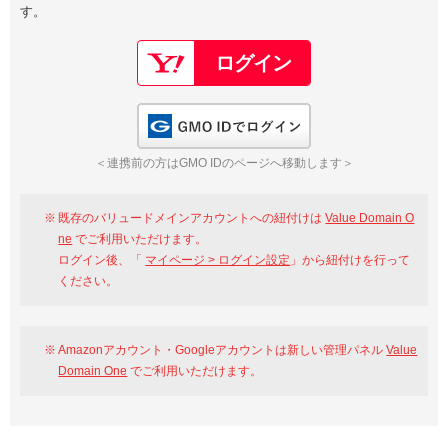
す。
以下でもログイン可能
Google
Yahoo!
以下でも登録可能
GMO ID
Amazon
Google
Yahoo!
GMO IDでログイン
※AmazonはValue Domain Oneのログイン画面へ遷移します
GMO ID
Amazon
＜連携前の方はGMO IDのページへ移動します＞
※AmazonはValue Domain Oneのアカウント作成画面へ遷移します
既存のバリュードメインアカウントへの紐付けは
Value Domain O
ne
でご利用いただけます。
ログイン後、「
マイページ > ログイン設定
」から紐付けを行って
ください。
Amazonアカウント・Googleアカウントは新しい管理パネル
Value
Domain One
でご利用いただけます。