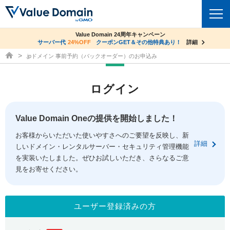
co.jpドメイン✕コアサーバーV2ビジネス応援キャンペーン
Value Domain 24周年キャンペーン
ドメイン
サーバー代
24%OFF
サーバー料金1年間無料
クーポンGET＆その他特典あり！
詳細
詳細
ドメイン取得ならバリュードメイン
.jpドメイン 事前予約（バックオーダー）のお申込み
ドメイントップ
レンタルサーバー
ログイン
ドメイン検索
サーバートップ
セキュリティ
ドメイン登録
コアサーバー
Value Domain Oneの提供を開始しました！
セキュリティトップ
サービス
ドメイン移管
お客様からいただいた使いやすさへのご要望を反映し、新
バリューサーバー
Value Domain ネットde診断
詳細
しいドメイン・レンタルサーバー・セキュリティ管理機能
サービストップ
facebook
x
ドメイン価格一覧
XREA
を実装いたしました。ぜひお試しいただき、さらなるご意
SSL証明書
見をお寄せください。
お得意様割引
ドメイン一括検索
お知らせ
サポート
Oneレンタルサーバー
サイトロック
おまかせスタート
.jpドメインオークション
マニュアル
ライブチャット
ユーザー登録済みの方
ポイント制度
gTLDオークション
NEW!
お問い合わせ