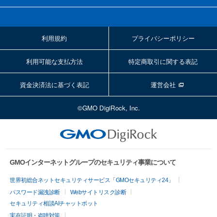
利用規約
プライバシーポリシー
利用可能な支払方法
特定商取引に関する表記
資金決済法に基づく表記
運営会社
©GMO DigiRock, Inc.
GMOインターネットグループのセキュリティ事業について
世界初総合ネットセキュリティサービス「GMOセキュリティ24」
パスワード漏洩診断
Webサイトリスク診断
セキュリティ相談AIチャットボット
実在証明・盗聴対策