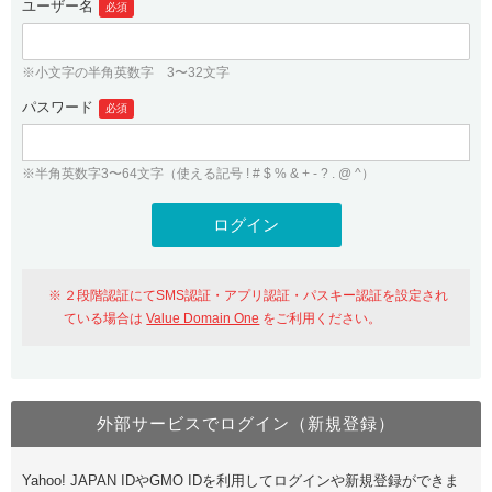
ユーザー名
必須
紹介制度
.jpドメインバックオーダー
ログイン
バリュードメインAPI
プレミアムドメイン
※小文字の半角英数字 3〜32文字
従来のバリュードメインをご利用希望の方
ユーザー登録
ドメイン・ホスティングOEM
パスワード
人気ドメインの種類
必須
従来のバリュードメインをご利用希望の方
ドメインコンシェルジュ
WHOIS検索
※半角英数字3〜64文字（使える記号 ! # $ % & + - ? . @ ^）
Value Domain Analyzer
Value Domainにログイン
Value AI Writer
外部サービスでの登録が一部未対応（Google等）
Value Domainユーザー登録
２段階認証にてSMS認証・アプリ認証・パスキー認証を設定され
外部サービスでの登録が一部未対応（Google等）
One レンタルサーバーを含む最新の機能を使う方
おすすめ
ている場合は
Value Domain One
をご利用ください。
One レンタルサーバーを含む最新の機能を使う方
おすすめ
外部サービスでログイン（新規登録）
Value Domain Oneにログイン
Yahoo! JAPAN IDやGMO IDを利用してログインや新規登録ができま
Value Domain Oneアカウント作成