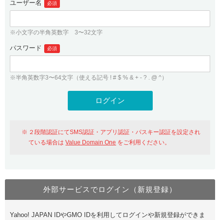
ユーザー名
必須
紹介制度
.jpドメインバックオーダー
ログイン
バリュードメインAPI
プレミアムドメイン
※小文字の半角英数字 3〜32文字
従来のバリュードメインをご利用希望の方
ユーザー登録
ドメイン・ホスティングOEM
パスワード
人気ドメインの種類
必須
従来のバリュードメインをご利用希望の方
ドメインコンシェルジュ
WHOIS検索
※半角英数字3〜64文字（使える記号 ! # $ % & + - ? . @ ^）
Value Domain Analyzer
Value Domainにログイン
Value AI Writer
外部サービスでの登録が一部未対応（Google等）
Value Domainユーザー登録
２段階認証にてSMS認証・アプリ認証・パスキー認証を設定され
外部サービスでの登録が一部未対応（Google等）
One レンタルサーバーを含む最新の機能を使う方
おすすめ
ている場合は
Value Domain One
をご利用ください。
One レンタルサーバーを含む最新の機能を使う方
おすすめ
外部サービスでログイン（新規登録）
Value Domain Oneにログイン
Yahoo! JAPAN IDやGMO IDを利用してログインや新規登録ができま
Value Domain Oneアカウント作成