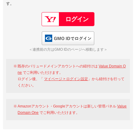
す。
以下でもログイン可能
Google
Yahoo!
以下でも登録可能
GMO ID
Amazon
Google
Yahoo!
GMO IDでログイン
※AmazonはValue Domain Oneのログイン画面へ遷移します
GMO ID
Amazon
＜連携前の方はGMO IDのページへ移動します＞
※AmazonはValue Domain Oneのアカウント作成画面へ遷移します
既存のバリュードメインアカウントへの紐付けは
Value Domain O
ne
でご利用いただけます。
ログイン後、「
マイページ > ログイン設定
」から紐付けを行って
ください。
Amazonアカウント・Googleアカウントは新しい管理パネル
Value
Domain One
でご利用いただけます。