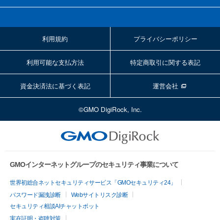
利用規約
プライバシーポリシー
利用可能な支払方法
特定商取引に関する表記
資金決済法に基づく表記
運営会社
©GMO DigiRock, Inc.
GMOインターネットグループのセキュリティ事業について
世界初総合ネットセキュリティサービス「GMOセキュリティ24」
パスワード漏洩診断
Webサイトリスク診断
セキュリティ相談AIチャットボット
実在証明・盗聴対策