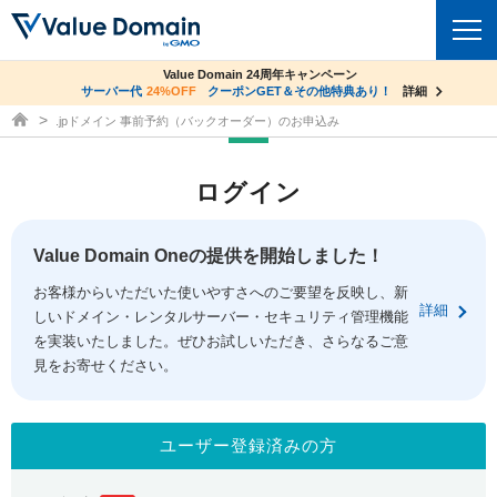
co.jpドメイン✕コアサーバーV2ビジネス応援キャンペーン
Value Domain 24周年キャンペーン
ドメイン
サーバー代
24%OFF
サーバー料金1年間無料
クーポンGET＆その他特典あり！
詳細
詳細
ドメイン取得ならバリュードメイン
.jpドメイン 事前予約（バックオーダー）のお申込み
ドメイントップ
レンタルサーバー
ログイン
ドメイン検索
サーバートップ
セキュリティ
ドメイン登録
コアサーバー
Value Domain Oneの提供を開始しました！
セキュリティトップ
サービス
ドメイン移管
お客様からいただいた使いやすさへのご要望を反映し、新
バリューサーバー
Value Domain ネットde診断
詳細
しいドメイン・レンタルサーバー・セキュリティ管理機能
サービストップ
facebook
x
ドメイン価格一覧
XREA
を実装いたしました。ぜひお試しいただき、さらなるご意
SSL証明書
見をお寄せください。
お得意様割引
ドメイン一括検索
お知らせ
サポート
Oneレンタルサーバー
サイトロック
おまかせスタート
.jpドメインオークション
マニュアル
ライブチャット
ユーザー登録済みの方
ポイント制度
gTLDオークション
NEW!
お問い合わせ