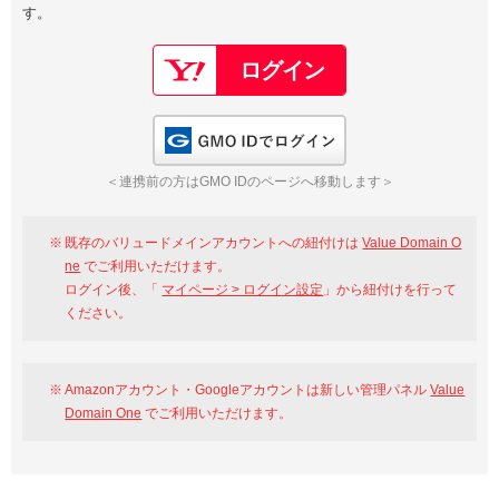
す。
以下でもログイン可能
Google
Yahoo!
以下でも登録可能
GMO ID
Amazon
Google
Yahoo!
GMO IDでログイン
※AmazonはValue Domain Oneのログイン画面へ遷移します
GMO ID
Amazon
＜連携前の方はGMO IDのページへ移動します＞
※AmazonはValue Domain Oneのアカウント作成画面へ遷移します
既存のバリュードメインアカウントへの紐付けは
Value Domain O
ne
でご利用いただけます。
ログイン後、「
マイページ > ログイン設定
」から紐付けを行って
ください。
Amazonアカウント・Googleアカウントは新しい管理パネル
Value
Domain One
でご利用いただけます。