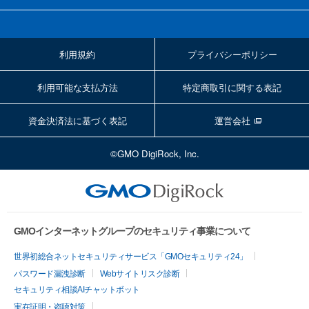
利用規約
プライバシーポリシー
利用可能な支払方法
特定商取引に関する表記
資金決済法に基づく表記
運営会社
©GMO DigiRock, Inc.
GMOインターネットグループのセキュリティ事業について
世界初総合ネットセキュリティサービス「GMOセキュリティ24」
パスワード漏洩診断
Webサイトリスク診断
セキュリティ相談AIチャットボット
実在証明・盗聴対策