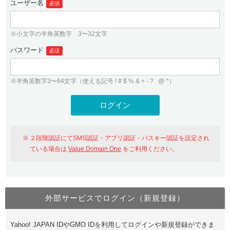
ユーザー名
必須
紹介制度
.jpドメインバックオーダー
ログイン
バリュードメインAPI
プレミアムドメイン
※小文字の半角英数字 3〜32文字
従来のバリュードメインをご利用希望の方
ユーザー登録
ドメイン・ホスティングOEM
パスワード
人気ドメインの種類
必須
従来のバリュードメインをご利用希望の方
ドメインコンシェルジュ
WHOIS検索
※半角英数字3〜64文字（使える記号 ! # $ % & + - ? . @ ^）
Value Domain Analyzer
Value Domainにログイン
Value AI Writer
外部サービスでの登録が一部未対応（Google等）
Value Domainユーザー登録
２段階認証にてSMS認証・アプリ認証・パスキー認証を設定され
外部サービスでの登録が一部未対応（Google等）
One レンタルサーバーを含む最新の機能を使う方
おすすめ
ている場合は
Value Domain One
をご利用ください。
One レンタルサーバーを含む最新の機能を使う方
おすすめ
外部サービスでログイン（新規登録）
Value Domain Oneにログイン
Yahoo! JAPAN IDやGMO IDを利用してログインや新規登録ができま
Value Domain Oneアカウント作成