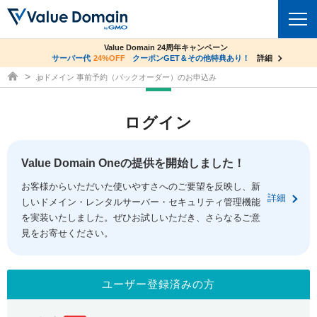
co.jpドメイン✕コアサーバーV2ビジネス応援キャンペーン
Value Domain 24周年キャンペーン
ドメイン
サーバー代
24%OFF
サーバー料金1年間無料
クーポンGET＆その他特典あり！
詳細
詳細
ドメイン取得ならバリュードメイン
.jpドメイン 事前予約（バックオーダー）のお申込み
ドメイントップ
レンタルサーバー
ログイン
ドメイン検索
サーバートップ
セキュリティ
ドメイン登録
コアサーバー
Value Domain Oneの提供を開始しました！
セキュリティトップ
サービス
ドメイン移管
お客様からいただいた使いやすさへのご要望を反映し、新
バリューサーバー
Value Domain ネットde診断
詳細
しいドメイン・レンタルサーバー・セキュリティ管理機能
サービストップ
facebook
x
ドメイン価格一覧
XREA
を実装いたしました。ぜひお試しいただき、さらなるご意
SSL証明書
見をお寄せください。
お得意様割引
ドメイン一括検索
お知らせ
サポート
Oneレンタルサーバー
サイトロック
おまかせスタート
.jpドメインオークション
マニュアル
ライブチャット
ユーザー登録済みの方
ポイント制度
gTLDオークション
NEW!
お問い合わせ