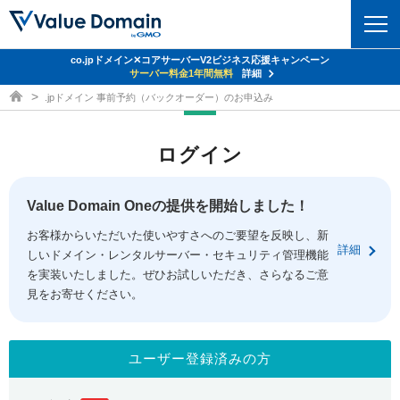
co.jpドメイン✕コアサーバーV2ビジネス応援キャンペーン
ドメイン
サーバー料金1年間無料
詳細
ドメイン取得ならバリュードメイン
.jpドメイン 事前予約（バックオーダー）のお申込み
ドメイントップ
レンタルサーバー
ログイン
ドメイン検索
サーバートップ
セキュリティ
ドメイン登録
コアサーバー
Value Domain Oneの提供を開始しました！
セキュリティトップ
サービス
ドメイン移管
お客様からいただいた使いやすさへのご要望を反映し、新
バリューサーバー
Value Domain ネットde診断
詳細
しいドメイン・レンタルサーバー・セキュリティ管理機能
サービストップ
facebook
x
ドメイン価格一覧
XREA
を実装いたしました。ぜひお試しいただき、さらなるご意
SSL証明書
見をお寄せください。
お得意様割引
ドメイン一括検索
お知らせ
サポート
Oneレンタルサーバー
サイトロック
おまかせスタート
.jpドメインオークション
マニュアル
ライブチャット
ユーザー登録済みの方
ポイント制度
gTLDオークション
NEW!
お問い合わせ