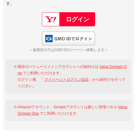
す。
以下でもログイン可能
Google
Yahoo!
以下でも登録可能
GMO ID
Amazon
Google
Yahoo!
GMO IDでログイン
※AmazonはValue Domain Oneのログイン画面へ遷移します
GMO ID
Amazon
＜連携前の方はGMO IDのページへ移動します＞
※AmazonはValue Domain Oneのアカウント作成画面へ遷移します
既存のバリュードメインアカウントへの紐付けは
Value Domain O
ne
でご利用いただけます。
ログイン後、「
マイページ > ログイン設定
」から紐付けを行って
ください。
Amazonアカウント・Googleアカウントは新しい管理パネル
Value
Domain One
でご利用いただけます。