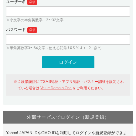
ユーザー名
必須
紹介制度
.jpドメインバックオーダー
ログイン
バリュードメインAPI
プレミアムドメイン
※小文字の半角英数字 3〜32文字
従来のバリュードメインをご利用希望の方
ユーザー登録
ドメイン・ホスティングOEM
パスワード
人気ドメインの種類
必須
従来のバリュードメインをご利用希望の方
ドメインコンシェルジュ
WHOIS検索
※半角英数字3〜64文字（使える記号 ! # $ % & + - ? . @ ^）
Value Domain Analyzer
Value Domainにログイン
Value AI Writer
外部サービスでの登録が一部未対応（Google等）
Value Domainユーザー登録
２段階認証にてSMS認証・アプリ認証・パスキー認証を設定され
外部サービスでの登録が一部未対応（Google等）
One レンタルサーバーを含む最新の機能を使う方
おすすめ
ている場合は
Value Domain One
をご利用ください。
One レンタルサーバーを含む最新の機能を使う方
おすすめ
外部サービスでログイン（新規登録）
Value Domain Oneにログイン
Yahoo! JAPAN IDやGMO IDを利用してログインや新規登録ができま
Value Domain Oneアカウント作成