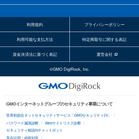
利用規約
プライバシーポリシー
利用可能な支払方法
特定商取引に関する表記
資金決済法に基づく表記
運営会社
©GMO DigiRock, Inc.
GMOインターネットグループのセキュリティ事業について
世界初総合ネットセキュリティサービス「GMOセキュリティ24」
パスワード漏洩診断
Webサイトリスク診断
セキュリティ相談AIチャットボット
実在証明・盗聴対策