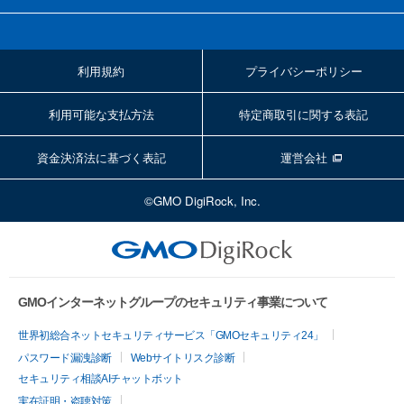
利用規約
プライバシーポリシー
利用可能な支払方法
特定商取引に関する表記
資金決済法に基づく表記
運営会社
©GMO DigiRock, Inc.
GMOインターネットグループのセキュリティ事業について
世界初総合ネットセキュリティサービス「GMOセキュリティ24」
パスワード漏洩診断
Webサイトリスク診断
セキュリティ相談AIチャットボット
実在証明・盗聴対策