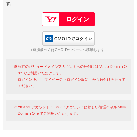
す。
以下でもログイン可能
Google
Yahoo!
以下でも登録可能
GMO ID
Amazon
Google
Yahoo!
GMO IDでログイン
※AmazonはValue Domain Oneのログイン画面へ遷移します
GMO ID
Amazon
＜連携前の方はGMO IDのページへ移動します＞
※AmazonはValue Domain Oneのアカウント作成画面へ遷移します
既存のバリュードメインアカウントへの紐付けは
Value Domain O
ne
でご利用いただけます。
ログイン後、「
マイページ > ログイン設定
」から紐付けを行って
ください。
Amazonアカウント・Googleアカウントは新しい管理パネル
Value
Domain One
でご利用いただけます。