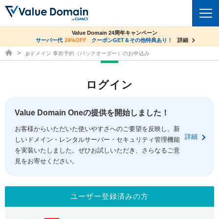
co.jpドメイン✕コアサーバーV2ビジネス応援キャンペーン
Value Domain 24周年キャンペーン
ドメイン
サーバー代
24%OFF
サーバー料金1年間無料
クーポンGET＆その他特典あり！
詳細
詳細
ドメイン取得ならバリュードメイン
.jpドメイン 事前予約（バックオーダー）のお申込み
ドメイントップ
レンタルサーバー
ログイン
ドメイン検索
サーバートップ
セキュリティ
ドメイン登録
コアサーバー
Value Domain Oneの提供を開始しました！
セキュリティトップ
サービス
ドメイン移管
お客様からいただいた使いやすさへのご要望を反映し、新
バリューサーバー
Value Domain ネットde診断
詳細
しいドメイン・レンタルサーバー・セキュリティ管理機能
サービストップ
facebook
x
ドメイン価格一覧
XREA
を実装いたしました。ぜひお試しいただき、さらなるご意
SSL証明書
見をお寄せください。
お得意様割引
ドメイン一括検索
お知らせ
サポート
Oneレンタルサーバー
サイトロック
おまかせスタート
.jpドメインオークション
マニュアル
ライブチャット
ユーザー登録済みの方
ポイント制度
gTLDオークション
NEW!
お問い合わせ