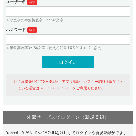
ユーザー名
必須
紹介制度
.jpドメインバックオーダー
ログイン
バリュードメインAPI
プレミアムドメイン
※小文字の半角英数字 3〜32文字
従来のバリュードメインをご利用希望の方
ユーザー登録
ドメイン・ホスティングOEM
パスワード
人気ドメインの種類
必須
従来のバリュードメインをご利用希望の方
ドメインコンシェルジュ
WHOIS検索
※半角英数字3〜64文字（使える記号 ! # $ % & + - ? . @ ^）
Value Domain Analyzer
Value Domainにログイン
Value AI Writer
外部サービスでの登録が一部未対応（Google等）
Value Domainユーザー登録
２段階認証にてSMS認証・アプリ認証・パスキー認証を設定され
外部サービスでの登録が一部未対応（Google等）
One レンタルサーバーを含む最新の機能を使う方
おすすめ
ている場合は
Value Domain One
をご利用ください。
One レンタルサーバーを含む最新の機能を使う方
おすすめ
外部サービスでログイン（新規登録）
Value Domain Oneにログイン
Yahoo! JAPAN IDやGMO IDを利用してログインや新規登録ができま
Value Domain Oneアカウント作成