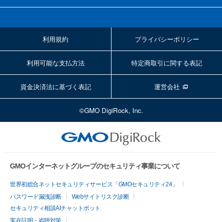
利用規約
プライバシーポリシー
利用可能な支払方法
特定商取引に関する表記
資金決済法に基づく表記
運営会社
©GMO DigiRock, Inc.
GMOインターネットグループのセキュリティ事業について
世界初総合ネットセキュリティサービス「GMOセキュリティ24」
パスワード漏洩診断
Webサイトリスク診断
セキュリティ相談AIチャットボット
実在証明・盗聴対策