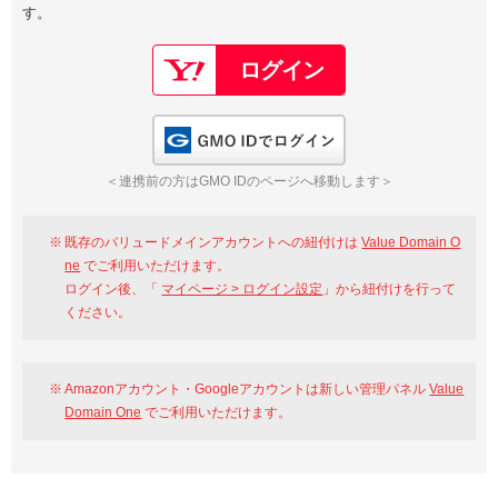
す。
以下でもログイン可能
Google
Yahoo!
以下でも登録可能
GMO ID
Amazon
Google
Yahoo!
GMO IDでログイン
※AmazonはValue Domain Oneのログイン画面へ遷移します
GMO ID
Amazon
＜連携前の方はGMO IDのページへ移動します＞
※AmazonはValue Domain Oneのアカウント作成画面へ遷移します
既存のバリュードメインアカウントへの紐付けは
Value Domain O
ne
でご利用いただけます。
ログイン後、「
マイページ > ログイン設定
」から紐付けを行って
ください。
Amazonアカウント・Googleアカウントは新しい管理パネル
Value
Domain One
でご利用いただけます。