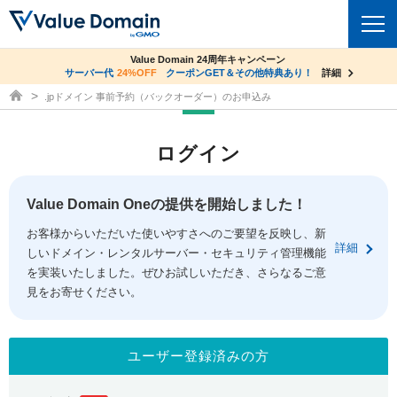
co.jpドメイン✕コアサーバーV2ビジネス応援キャンペーン
Value Domain 24周年キャンペーン
ドメイン
サーバー代
24%OFF
サーバー料金1年間無料
クーポンGET＆その他特典あり！
詳細
詳細
ドメイン取得ならバリュードメイン
.jpドメイン 事前予約（バックオーダー）のお申込み
ドメイントップ
レンタルサーバー
ログイン
ドメイン検索
サーバートップ
セキュリティ
ドメイン登録
コアサーバー
Value Domain Oneの提供を開始しました！
セキュリティトップ
サービス
ドメイン移管
お客様からいただいた使いやすさへのご要望を反映し、新
バリューサーバー
Value Domain ネットde診断
詳細
しいドメイン・レンタルサーバー・セキュリティ管理機能
サービストップ
facebook
x
ドメイン価格一覧
XREA
を実装いたしました。ぜひお試しいただき、さらなるご意
SSL証明書
見をお寄せください。
お得意様割引
ドメイン一括検索
お知らせ
サポート
Oneレンタルサーバー
サイトロック
おまかせスタート
.jpドメインオークション
マニュアル
ライブチャット
ユーザー登録済みの方
ポイント制度
gTLDオークション
NEW!
お問い合わせ