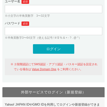
ユーザー名
必須
紹介制度
.jpドメインバックオーダー
ログイン
バリュードメインAPI
プレミアムドメイン
※小文字の半角英数字 3〜32文字
従来のバリュードメインをご利用希望の方
ユーザー登録
ドメイン・ホスティングOEM
パスワード
人気ドメインの種類
必須
従来のバリュードメインをご利用希望の方
ドメインコンシェルジュ
WHOIS検索
※半角英数字3〜64文字（使える記号 ! # $ % & + - ? . @ ^）
Value Domain Analyzer
Value Domainにログイン
Value AI Writer
外部サービスでの登録が一部未対応（Google等）
Value Domainユーザー登録
２段階認証にてSMS認証・アプリ認証・パスキー認証を設定され
外部サービスでの登録が一部未対応（Google等）
One レンタルサーバーを含む最新の機能を使う方
おすすめ
ている場合は
Value Domain One
をご利用ください。
One レンタルサーバーを含む最新の機能を使う方
おすすめ
外部サービスでログイン（新規登録）
Value Domain Oneにログイン
Yahoo! JAPAN IDやGMO IDを利用してログインや新規登録ができま
Value Domain Oneアカウント作成