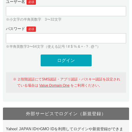
ユーザー名
必須
紹介制度
.jpドメインバックオーダー
ログイン
バリュードメインAPI
プレミアムドメイン
※小文字の半角英数字 3〜32文字
従来のバリュードメインをご利用希望の方
ユーザー登録
ドメイン・ホスティングOEM
パスワード
人気ドメインの種類
必須
従来のバリュードメインをご利用希望の方
ドメインコンシェルジュ
WHOIS検索
※半角英数字3〜64文字（使える記号 ! # $ % & + - ? . @ ^）
Value Domain Analyzer
Value Domainにログイン
Value AI Writer
外部サービスでの登録が一部未対応（Google等）
Value Domainユーザー登録
２段階認証にてSMS認証・アプリ認証・パスキー認証を設定され
外部サービスでの登録が一部未対応（Google等）
One レンタルサーバーを含む最新の機能を使う方
おすすめ
ている場合は
Value Domain One
をご利用ください。
One レンタルサーバーを含む最新の機能を使う方
おすすめ
外部サービスでログイン（新規登録）
Value Domain Oneにログイン
Yahoo! JAPAN IDやGMO IDを利用してログインや新規登録ができま
Value Domain Oneアカウント作成