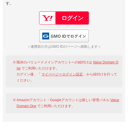
す。
以下でもログイン可能
Google
Yahoo!
以下でも登録可能
GMO ID
Amazon
Google
Yahoo!
GMO IDでログイン
※AmazonはValue Domain Oneのログイン画面へ遷移します
GMO ID
Amazon
＜連携前の方はGMO IDのページへ移動します＞
※AmazonはValue Domain Oneのアカウント作成画面へ遷移します
既存のバリュードメインアカウントへの紐付けは
Value Domain O
ne
でご利用いただけます。
ログイン後、「
マイページ > ログイン設定
」から紐付けを行って
ください。
Amazonアカウント・Googleアカウントは新しい管理パネル
Value
Domain One
でご利用いただけます。