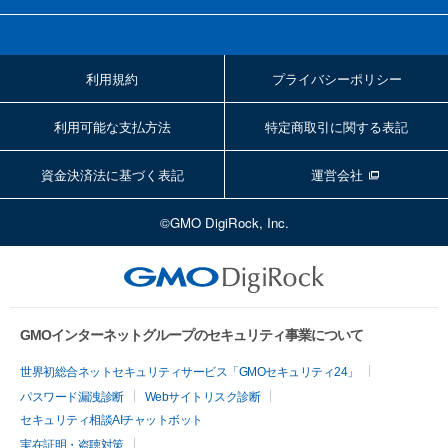
利用規約
プライバシーポリシー
利用可能な支払方法
特定商取引に関する表記
資金決済法に基づく表記
運営会社
©GMO DigiRock, Inc.
GMOインターネットグループのセキュリティ事業について
世界初総合ネットセキュリティサービス「GMOセキュリティ24」
パスワード漏洩診断
Webサイトリスク診断
セキュリティ相談AIチャットボット
実在証明・盗聴対策