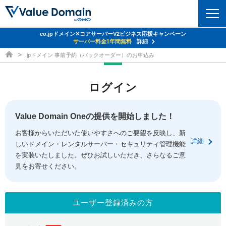
co.jpドメイン✕コアサーバーV2ビジネス応援キャンペーン
ドメイン
サーバー料金1年間無料
詳細
ドメイン取得ならバリュードメイン
.jpドメイン 事前予約（バックオーダー）のお申込み
ドメイントップ
レンタルサーバー
ログイン
ドメイン検索
サーバートップ
セキュリティ
ドメイン登録
コアサーバー
Value Domain Oneの提供を開始しました！
セキュリティトップ
サービス
ドメイン移管
お客様からいただいた使いやすさへのご要望を反映し、新
バリューサーバー
Value Domain ネットde診断
詳細
しいドメイン・レンタルサーバー・セキュリティ管理機能
サービストップ
facebook
x
ドメイン価格一覧
XREA
を実装いたしました。ぜひお試しいただき、さらなるご意
SSL証明書
見をお寄せください。
お得意様割引
ドメイン一括検索
お知らせ
サポート
Oneレンタルサーバー
サイトロック
おまかせスタート
.jpドメインオークション
マニュアル
ライブチャット
ユーザー登録済みの方
ポイント制度
gTLDオークション
NEW!
お問い合わせ