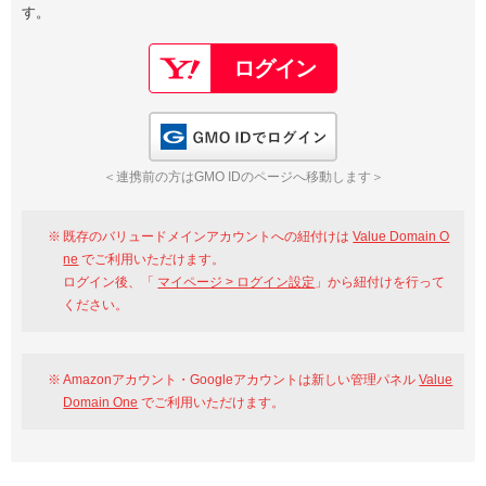
す。
以下でもログイン可能
Google
Yahoo!
以下でも登録可能
GMO ID
Amazon
Google
Yahoo!
GMO IDでログイン
※AmazonはValue Domain Oneのログイン画面へ遷移します
GMO ID
Amazon
＜連携前の方はGMO IDのページへ移動します＞
※AmazonはValue Domain Oneのアカウント作成画面へ遷移します
既存のバリュードメインアカウントへの紐付けは
Value Domain O
ne
でご利用いただけます。
ログイン後、「
マイページ > ログイン設定
」から紐付けを行って
ください。
Amazonアカウント・Googleアカウントは新しい管理パネル
Value
Domain One
でご利用いただけます。