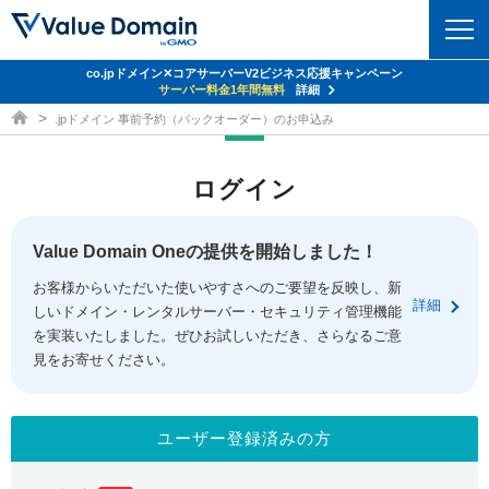
co.jpドメイン✕コアサーバーV2ビジネス応援キャンペーン
ドメイン
サーバー料金1年間無料
詳細
ドメイン取得ならバリュードメイン
.jpドメイン 事前予約（バックオーダー）のお申込み
ドメイントップ
レンタルサーバー
ログイン
ドメイン検索
サーバートップ
セキュリティ
ドメイン登録
コアサーバー
Value Domain Oneの提供を開始しました！
セキュリティトップ
サービス
ドメイン移管
お客様からいただいた使いやすさへのご要望を反映し、新
バリューサーバー
Value Domain ネットde診断
詳細
しいドメイン・レンタルサーバー・セキュリティ管理機能
サービストップ
facebook
x
ドメイン価格一覧
XREA
を実装いたしました。ぜひお試しいただき、さらなるご意
SSL証明書
見をお寄せください。
お得意様割引
ドメイン一括検索
お知らせ
サポート
Oneレンタルサーバー
サイトロック
おまかせスタート
.jpドメインオークション
マニュアル
ライブチャット
ユーザー登録済みの方
ポイント制度
gTLDオークション
NEW!
お問い合わせ