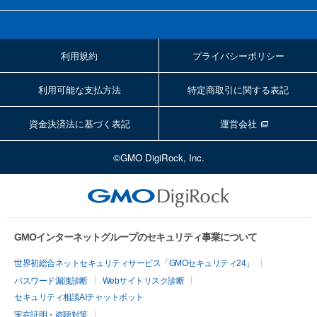
利用規約
プライバシーポリシー
利用可能な支払方法
特定商取引に関する表記
資金決済法に基づく表記
運営会社
©GMO DigiRock, Inc.
GMOインターネットグループのセキュリティ事業について
世界初総合ネットセキュリティサービス「GMOセキュリティ24」
パスワード漏洩診断
Webサイトリスク診断
セキュリティ相談AIチャットボット
実在証明・盗聴対策