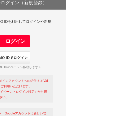
でログイン（新規登録）
DやGMO IDを利用してログインや新規
GMO IDでログイン
O IDのページへ移動します＞
メインアカウントへの紐付けは
Val
ご利用いただけます。
イページ > ログイン設定
」から紐
さい。
ント・Googleアカウントは新しい管