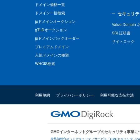
ドメイン価格一覧
ドメイン一括検索
セキュリテ
jpドメインオークション
Value Domai
gTLDオークション
SSL証明書
jpドメインバックオーダー
サイトロック
プレミアムドメイン
人気ドメインの種類
WHOIS検索
利用規約
プライバシーポリシー
利用可能な支払方法
GMOインターネットグループのセキュリティ事業に
世界初総合ネットセキュリティサービス「GMOセキュリティ2