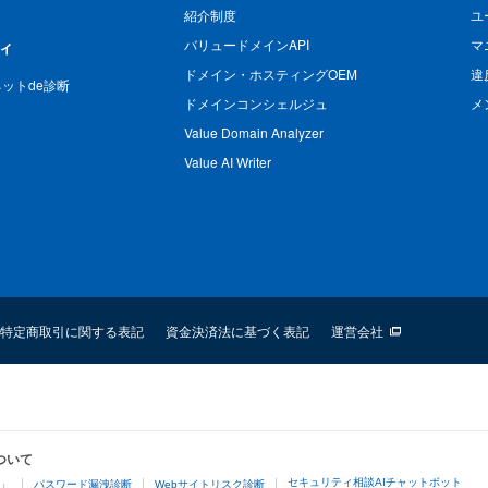
紹介制度
ユ
バリュードメインAPI
マ
ィ
ドメイン・ホスティングOEM
違
n ネットde診断
ドメインコンシェルジュ
メ
Value Domain Analyzer
Value AI Writer
特定商取引に関する表記
資金決済法に基づく表記
運営会社
ついて
セキュリティ相談AIチャットボット
4」
パスワード漏洩診断
Webサイトリスク診断