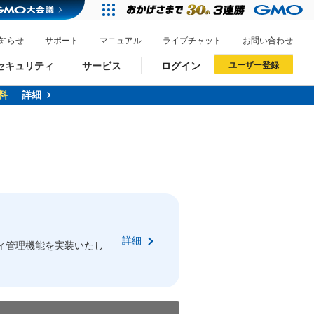
知らせ
サポート
マニュアル
ライブチャット
お問い合わせ
セキュリティ
サービス
ログイン
ユーザー登録
料
詳細
ドメイン移管
XREA
サイトロック
ポイント制度
ーを含む最新の機能を使う方
ーを含む最新の機能を使う方
.jpドメインオークション
ドメイン・ホスティングOEM
プレミアムドメイン
Value AI Writer
neアカウント作成
Oneにログイン
詳細
イン可能
録可能
ィ管理機能を実装いたし
GMO ID
GMO ID
Amazon
Amazon
n Oneのアカウント作成画面へ遷移します
main Oneのログイン画面へ遷移します