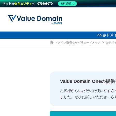
無料診断
co.jp
ドメイン取得ならバリュードメイン
.jpド
ドメイン
レンタルサーバー
セキュリティ
サービス
ドメイ
コアサ
Value
お得意
従来のバリュー
従来のバリュー
DOMAIN
RENTAL SERVER
SECURITY
SERVICE
ドメイ
One
紹介制
ドメイントップ
サーバートップ
セキュリティトップ
サービストップ
gTLD
ドメイ
Value 
Value
Value Domain One
外部サービスでの登録が一部未対
外部サービスでの登録が一部未対
人気ド
お客様からいただいた使いやすさ
ました。ぜひお試しいただき、さ