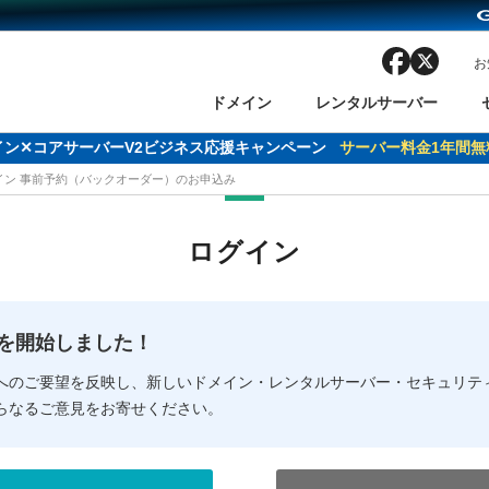
facebook
x
お
ドメイン
レンタルサーバー
ドメイン✕コアサーバーV2ビジネス応援キャンペーン
サーバー料金1年間無
メイン 事前予約（バックオーダー）のお申込み
ン検索
ーバー
 Domain ネットde診断
様割引
ドメイン登録
バリューサーバー
SSL証明書
おまかせスタート
ドメインをご利用希望の方
ドメインをご利用希望の方
One レンタルサーバ
One レンタルサーバ
おすすめ
おすすめ
ログイン
ン価格一覧
レンタルサーバー
度
ドメイン一括検索
バリュードメインAPI
オークション
ンコンシェルジュ
.jpドメインバックオーダー
Value Domain Analyzer
Domainユーザー登録
 Domainにログイン
Value Domain O
Value Domain 
NEW!
の提供を開始しました！
応（Google等）
応（Google等）
メインの種類
WHOIS検索
以下でもログ
以下でも登
へのご要望を反映し、新しいドメイン・レンタルサーバー・セキュリテ
らなるご意見をお寄せください。
Google
Google
Yahoo!
Yahoo!
※AmazonはValue Domai
※AmazonはValue Do