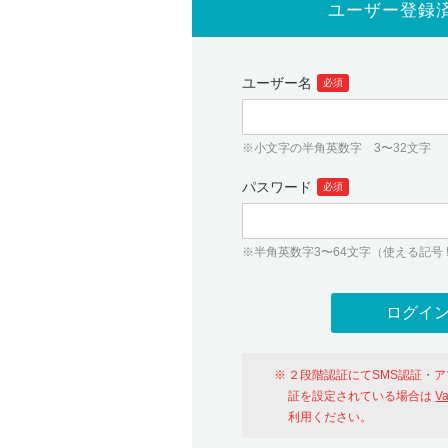
ユーザー登録
ユーザー名
必須
※小文字の半角英数字 3〜32文字
パスワード
必須
※半角英数字3〜64文字（使える記号 ! # $ %
２段階認証にてSMS認証・
証を設定されている場合は
V
利用ください。