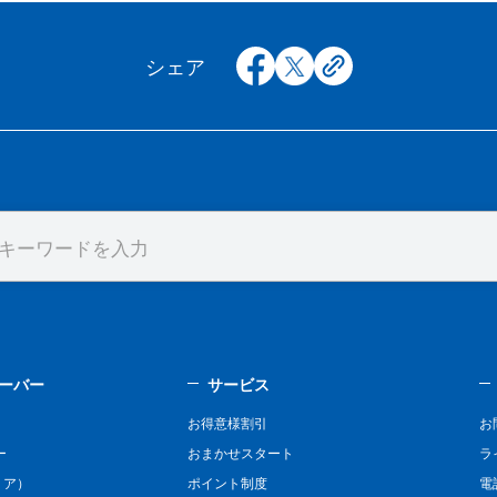
facebook
x
copy
シェア
ーバー
サービス
お得意様割引
お
ー
おまかせスタート
ラ
リア）
ポイント制度
電