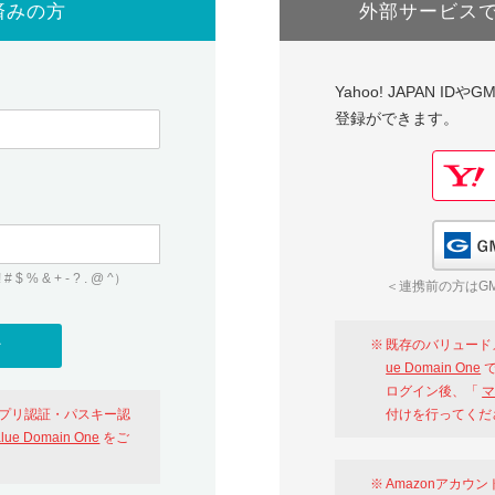
済みの方
外部サービス
Yahoo! JAPAN I
登録ができます。
 & + - ? . @ ^）
＜連携前の方はGM
既存のバリュード
ue Domain One
で
ログイン後、「
マ
アプリ認証・パスキー認
付けを行ってくだ
alue Domain One
をご
Amazonアカウ