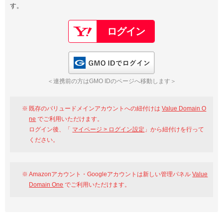
す。
以下でもログイン可能
Google
Yahoo!
以下でも登録可能
GMO ID
Amazon
Google
Yahoo!
GMO IDでログイン
※AmazonはValue Domain Oneのログイン画面へ遷移します
GMO ID
Amazon
＜連携前の方はGMO IDのページへ移動します＞
※AmazonはValue Domain Oneのアカウント作成画面へ遷移します
既存のバリュードメインアカウントへの紐付けは
Value Domain O
ne
でご利用いただけます。
ログイン後、「
マイページ > ログイン設定
」から紐付けを行って
ください。
Amazonアカウント・Googleアカウントは新しい管理パネル
Value
Domain One
でご利用いただけます。