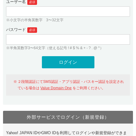
ユーザー名
必須
紹介制度
.jpドメインバックオーダー
ログイン
バリュードメインAPI
プレミアムドメイン
※小文字の半角英数字 3〜32文字
従来のバリュードメインをご利用希望の方
ユーザー登録
ドメイン・ホスティングOEM
パスワード
人気ドメインの種類
必須
従来のバリュードメインをご利用希望の方
ドメインコンシェルジュ
WHOIS検索
※半角英数字3〜64文字（使える記号 ! # $ % & + - ? . @ ^）
Value Domain Analyzer
Value Domainにログイン
Value AI Writer
外部サービスでの登録が一部未対応（Google等）
Value Domainユーザー登録
２段階認証にてSMS認証・アプリ認証・パスキー認証を設定され
外部サービスでの登録が一部未対応（Google等）
One レンタルサーバーを含む最新の機能を使う方
おすすめ
ている場合は
Value Domain One
をご利用ください。
One レンタルサーバーを含む最新の機能を使う方
おすすめ
外部サービスでログイン（新規登録）
Value Domain Oneにログイン
Yahoo! JAPAN IDやGMO IDを利用してログインや新規登録ができま
Value Domain Oneアカウント作成