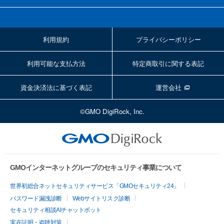
利用規約
プライバシーポリシー
利用可能な支払方法
特定商取引に関する表記
資金決済法に基づく表記
運営会社
©GMO DigiRock, Inc.
GMOインターネットグループのセキュリティ事業について
世界初総合ネットセキュリティサービス「GMOセキュリティ24」
パスワード漏洩診断
Webサイトリスク診断
セキュリティ相談AIチャットボット
実在証明・盗聴対策