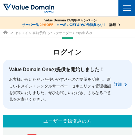
co.jpドメイン✕コアサーバーV2ビジネス応援キャンペーン
Value Domain 24周年キャンペーン
ドメイン
サーバー代
24%OFF
サーバー料金1年間無料
クーポンGET＆その他特典あり！
詳細
詳細
ドメイン取得ならバリュードメイン
.jpドメイン 事前予約（バックオーダー）のお申込み
ドメイントップ
レンタルサーバー
ログイン
ドメイン検索
サーバートップ
セキュリティ
ドメイン登録
コアサーバー
Value Domain Oneの提供を開始しました！
セキュリティトップ
サービス
ドメイン移管
お客様からいただいた使いやすさへのご要望を反映し、新
バリューサーバー
Value Domain ネットde診断
詳細
しいドメイン・レンタルサーバー・セキュリティ管理機能
サービストップ
facebook
x
ドメイン価格一覧
XREA
を実装いたしました。ぜひお試しいただき、さらなるご意
SSL証明書
見をお寄せください。
お得意様割引
ドメイン一括検索
お知らせ
サポート
Oneレンタルサーバー
サイトロック
おまかせスタート
.jpドメインオークション
マニュアル
ライブチャット
ユーザー登録済みの方
ポイント制度
gTLDオークション
NEW!
お問い合わせ