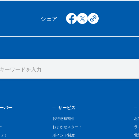
facebook
x
copy
シェア
ーバー
サービス
お得意様割引
お
ー
おまかせスタート
ラ
リア）
ポイント制度
電