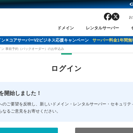
facebook
x
お
ドメイン
レンタルサーバー
ドメイン✕コアサーバーV2ビジネス応援キャンペーン
サーバー料金1年間無
メイン 事前予約（バックオーダー）のお申込み
ン検索
ーバー
 Domain ネットde診断
様割引
ドメイン登録
バリューサーバー
SSL証明書
おまかせスタート
ドメインをご利用希望の方
ドメインをご利用希望の方
One レンタルサーバ
One レンタルサーバ
おすすめ
おすすめ
ログイン
ン価格一覧
レンタルサーバー
度
ドメイン一括検索
バリュードメインAPI
オークション
ンコンシェルジュ
.jpドメインバックオーダー
Value Domain Analyzer
Domainユーザー登録
 Domainにログイン
Value Domain O
Value Domain 
NEW!
の提供を開始しました！
応（Google等）
応（Google等）
メインの種類
WHOIS検索
以下でもログ
以下でも登
へのご要望を反映し、新しいドメイン・レンタルサーバー・セキュリテ
らなるご意見をお寄せください。
Google
Google
Yahoo!
Yahoo!
※AmazonはValue Domai
※AmazonはValue Do