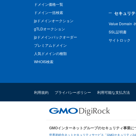
ドメイン価格一覧
ドメイン一括検索
セキュリテ
jpドメインオークション
Value Domai
gTLDオークション
SSL証明書
jpドメインバックオーダー
サイトロック
プレミアムドメイン
人気ドメインの種類
WHOIS検索
利用規約
プライバシーポリシー
利用可能な支払方法
GMOインターネットグループのセキュリティ事業に
世界初総合ネットセキュリティサービス「GMOセキュリティ2