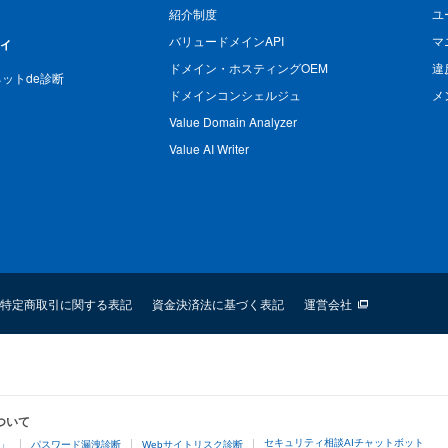
紹介制度
ユ
バリュードメインAPI
マ
ィ
ドメイン・ホスティングOEM
違
n ネットde診断
ドメインコンシェルジュ
メ
Value Domain Analyzer
Value AI Writer
特定商取引に関する表記
資金決済法に基づく表記
運営会社
ついて
セキュリティ相談AIチャットボット
4」
パスワード漏洩診断
Webサイトリスク診断