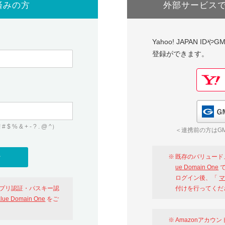
済みの方
外部サービス
Yahoo! JAPAN I
登録ができます。
 & + - ? . @ ^）
＜連携前の方はGM
既存のバリュード
ue Domain One
で
ログイン後、「
マ
アプリ認証・パスキー認
付けを行ってくだ
alue Domain One
をご
Amazonアカウ