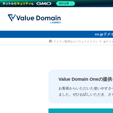
無料診断
co.jp
ドメイン取得ならバリュードメイン
.jpド
ドメイン
レンタルサーバー
セキュリティ
サービス
ドメイ
コアサ
Value
お得意
従来のバリュー
従来のバリュー
DOMAIN
RENTAL SERVER
SECURITY
SERVICE
ドメイ
One
紹介制
ドメイントップ
サーバートップ
セキュリティトップ
サービストップ
gTLD
ドメイ
Value 
Value
Value Domain One
外部サービスでの登録が一部未対
外部サービスでの登録が一部未対
人気ド
お客様からいただいた使いやすさ
ました。ぜひお試しいただき、さ