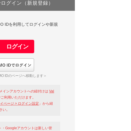
でログイン（新規登録）
DやGMO IDを利用してログインや新規
GMO IDでログイン
O IDのページへ移動します＞
メインアカウントへの紐付けは
Val
ご利用いただけます。
イページ > ログイン設定
」から紐
さい。
ント・Googleアカウントは新しい管