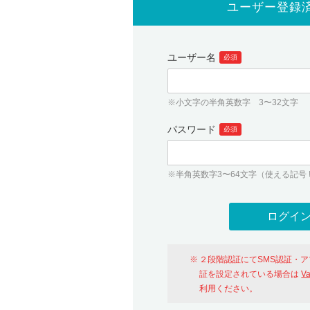
ユーザー登録
ユーザー名
必須
※小文字の半角英数字 3〜32文字
パスワード
必須
※半角英数字3〜64文字（使える記号 ! # $ %
２段階認証にてSMS認証・
証を設定されている場合は
V
利用ください。