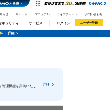
知らせ
サポート
マニュアル
ライブチャット
お問い合わせ
セキュリティ
サービス
ログイン
ユーザー登録
料
詳細
ドメイン移管
XREA
サイトロック
ポイント制度
ーを含む最新の機能を使う方
ーを含む最新の機能を使う方
.jpドメインオークション
ドメイン・ホスティングOEM
プレミアムドメイン
Value AI Writer
neアカウント作成
Oneにログイン
詳細
イン可能
録可能
ィ管理機能を実装いたし
GMO ID
GMO ID
Amazon
Amazon
n Oneのアカウント作成画面へ遷移します
main Oneのログイン画面へ遷移します