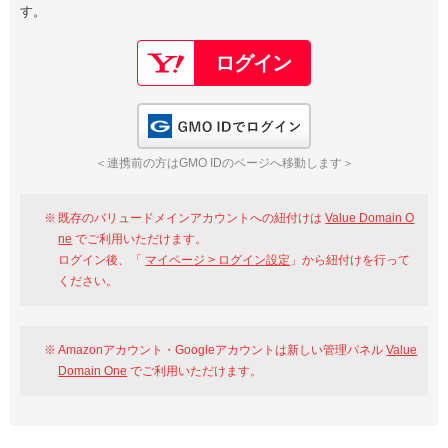
す。
以下でもログイン可能
Google
Yahoo!
以下でも登録可能
GMO ID
Amazon
Google
Yahoo!
GMO IDでログイン
※AmazonはValue Domain Oneのログイン画面へ遷移します
GMO ID
Amazon
＜連携前の方はGMO IDのページへ移動します＞
※AmazonはValue Domain Oneのアカウント作成画面へ遷移します
既存のバリュードメインアカウントへの紐付けは
Value Domain O
ne
でご利用いただけます。
ログイン後、「
マイページ > ログイン設定
」から紐付けを行って
ください。
Amazonアカウント・Googleアカウントは新しい管理パネル
Value
Domain One
でご利用いただけます。