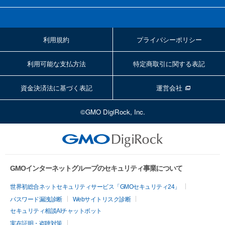
利用規約
プライバシーポリシー
利用可能な支払方法
特定商取引に関する表記
資金決済法に基づく表記
運営会社
©GMO DigiRock, Inc.
GMOインターネットグループのセキュリティ事業について
世界初総合ネットセキュリティサービス「GMOセキュリティ24」
パスワード漏洩診断
Webサイトリスク診断
セキュリティ相談AIチャットボット
実在証明・盗聴対策