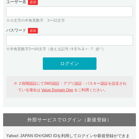
ユーザー名
必須
紹介制度
.jpドメインバックオーダー
ログイン
バリュードメインAPI
プレミアムドメイン
※小文字の半角英数字 3〜32文字
従来のバリュードメインをご利用希望の方
ユーザー登録
ドメイン・ホスティングOEM
パスワード
人気ドメインの種類
必須
従来のバリュードメインをご利用希望の方
ドメインコンシェルジュ
WHOIS検索
※半角英数字3〜64文字（使える記号 ! # $ % & + - ? . @ ^）
Value Domain Analyzer
Value Domainにログイン
Value AI Writer
外部サービスでの登録が一部未対応（Google等）
Value Domainユーザー登録
２段階認証にてSMS認証・アプリ認証・パスキー認証を設定され
外部サービスでの登録が一部未対応（Google等）
One レンタルサーバーを含む最新の機能を使う方
おすすめ
ている場合は
Value Domain One
をご利用ください。
One レンタルサーバーを含む最新の機能を使う方
おすすめ
外部サービスでログイン（新規登録）
Value Domain Oneにログイン
Yahoo! JAPAN IDやGMO IDを利用してログインや新規登録ができま
Value Domain Oneアカウント作成