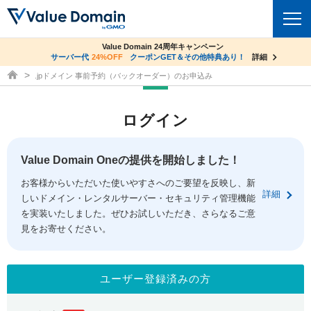
co.jpドメイン✕コアサーバーV2ビジネス応援キャンペーン
Value Domain 24周年キャンペーン
ドメイン
サーバー代
24%OFF
サーバー料金1年間無料
クーポンGET＆その他特典あり！
詳細
詳細
ドメイン取得ならバリュードメイン
.jpドメイン 事前予約（バックオーダー）のお申込み
ドメイントップ
レンタルサーバー
ログイン
ドメイン検索
サーバートップ
セキュリティ
ドメイン登録
コアサーバー
Value Domain Oneの提供を開始しました！
セキュリティトップ
サービス
ドメイン移管
お客様からいただいた使いやすさへのご要望を反映し、新
バリューサーバー
Value Domain ネットde診断
詳細
しいドメイン・レンタルサーバー・セキュリティ管理機能
サービストップ
facebook
x
ドメイン価格一覧
XREA
を実装いたしました。ぜひお試しいただき、さらなるご意
SSL証明書
見をお寄せください。
お得意様割引
ドメイン一括検索
お知らせ
サポート
Oneレンタルサーバー
サイトロック
おまかせスタート
.jpドメインオークション
マニュアル
ライブチャット
ユーザー登録済みの方
ポイント制度
gTLDオークション
NEW!
お問い合わせ