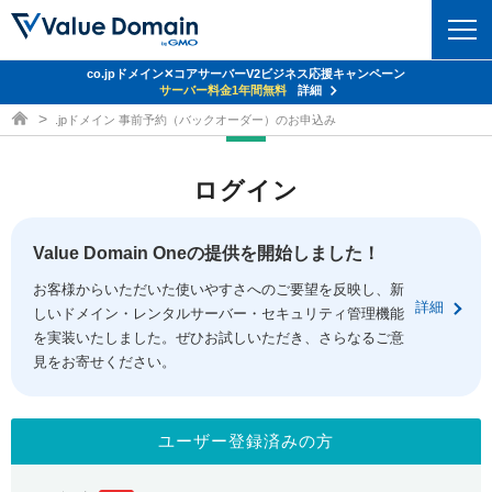
co.jpドメイン✕コアサーバーV2ビジネス応援キャンペーン
ドメイン
サーバー料金1年間無料
詳細
ドメイン取得ならバリュードメイン
.jpドメイン 事前予約（バックオーダー）のお申込み
ドメイントップ
レンタルサーバー
ログイン
ドメイン検索
サーバートップ
セキュリティ
ドメイン登録
コアサーバー
Value Domain Oneの提供を開始しました！
セキュリティトップ
サービス
ドメイン移管
お客様からいただいた使いやすさへのご要望を反映し、新
バリューサーバー
Value Domain ネットde診断
詳細
しいドメイン・レンタルサーバー・セキュリティ管理機能
サービストップ
facebook
x
ドメイン価格一覧
XREA
を実装いたしました。ぜひお試しいただき、さらなるご意
SSL証明書
見をお寄せください。
お得意様割引
ドメイン一括検索
お知らせ
サポート
Oneレンタルサーバー
サイトロック
おまかせスタート
.jpドメインオークション
マニュアル
ライブチャット
ユーザー登録済みの方
ポイント制度
gTLDオークション
NEW!
お問い合わせ