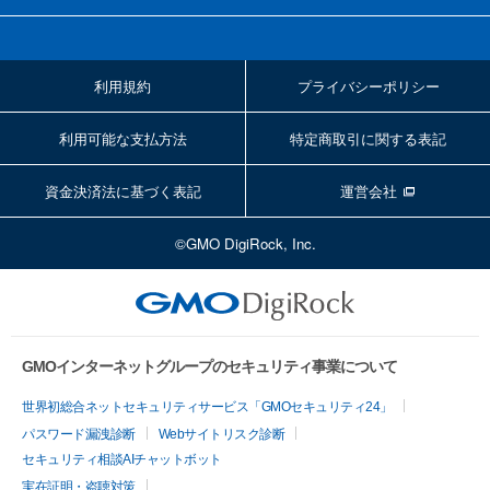
利用規約
プライバシーポリシー
利用可能な支払方法
特定商取引に関する表記
資金決済法に基づく表記
運営会社
©GMO DigiRock, Inc.
GMOインターネットグループのセキュリティ事業について
世界初総合ネットセキュリティサービス「GMOセキュリティ24」
パスワード漏洩診断
Webサイトリスク診断
セキュリティ相談AIチャットボット
実在証明・盗聴対策