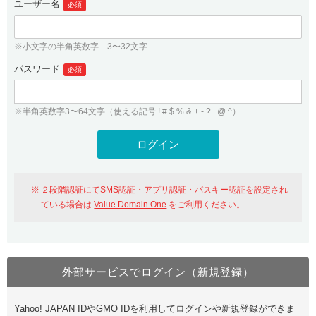
ユーザー名
必須
紹介制度
.jpドメインバックオーダー
ログイン
バリュードメインAPI
プレミアムドメイン
※小文字の半角英数字 3〜32文字
従来のバリュードメインをご利用希望の方
ユーザー登録
ドメイン・ホスティングOEM
パスワード
人気ドメインの種類
必須
従来のバリュードメインをご利用希望の方
ドメインコンシェルジュ
WHOIS検索
※半角英数字3〜64文字（使える記号 ! # $ % & + - ? . @ ^）
Value Domain Analyzer
Value Domainにログイン
Value AI Writer
外部サービスでの登録が一部未対応（Google等）
Value Domainユーザー登録
２段階認証にてSMS認証・アプリ認証・パスキー認証を設定され
外部サービスでの登録が一部未対応（Google等）
One レンタルサーバーを含む最新の機能を使う方
おすすめ
ている場合は
Value Domain One
をご利用ください。
One レンタルサーバーを含む最新の機能を使う方
おすすめ
外部サービスでログイン（新規登録）
Value Domain Oneにログイン
Yahoo! JAPAN IDやGMO IDを利用してログインや新規登録ができま
Value Domain Oneアカウント作成