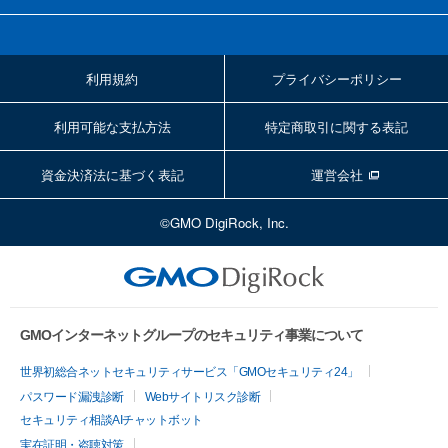
利用規約
プライバシーポリシー
利用可能な支払方法
特定商取引に関する表記
資金決済法に基づく表記
運営会社
©GMO DigiRock, Inc.
GMOインターネットグループのセキュリティ事業について
世界初総合ネットセキュリティサービス「GMOセキュリティ24」
パスワード漏洩診断
Webサイトリスク診断
セキュリティ相談AIチャットボット
実在証明・盗聴対策