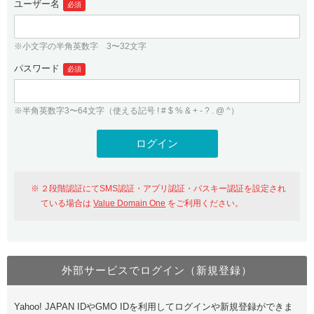
ユーザー名
必須
紹介制度
.jpドメインバックオーダー
ログイン
バリュードメインAPI
プレミアムドメイン
※小文字の半角英数字 3〜32文字
従来のバリュードメインをご利用希望の方
ユーザー登録
ドメイン・ホスティングOEM
パスワード
人気ドメインの種類
必須
従来のバリュードメインをご利用希望の方
ドメインコンシェルジュ
WHOIS検索
※半角英数字3〜64文字（使える記号 ! # $ % & + - ? . @ ^）
Value Domain Analyzer
Value Domainにログイン
Value AI Writer
外部サービスでの登録が一部未対応（Google等）
Value Domainユーザー登録
２段階認証にてSMS認証・アプリ認証・パスキー認証を設定され
外部サービスでの登録が一部未対応（Google等）
One レンタルサーバーを含む最新の機能を使う方
おすすめ
ている場合は
Value Domain One
をご利用ください。
One レンタルサーバーを含む最新の機能を使う方
おすすめ
外部サービスでログイン（新規登録）
Value Domain Oneにログイン
Yahoo! JAPAN IDやGMO IDを利用してログインや新規登録ができま
Value Domain Oneアカウント作成