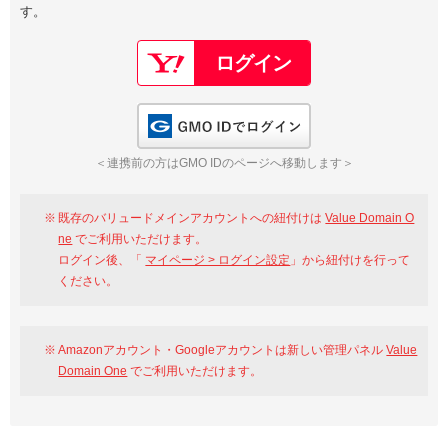
す。
以下でもログイン可能
Google
Yahoo!
以下でも登録可能
GMO ID
Amazon
Google
Yahoo!
GMO IDでログイン
※AmazonはValue Domain Oneのログイン画面へ遷移します
GMO ID
Amazon
＜連携前の方はGMO IDのページへ移動します＞
※AmazonはValue Domain Oneのアカウント作成画面へ遷移します
既存のバリュードメインアカウントへの紐付けは
Value Domain O
ne
でご利用いただけます。
ログイン後、「
マイページ > ログイン設定
」から紐付けを行って
ください。
Amazonアカウント・Googleアカウントは新しい管理パネル
Value
Domain One
でご利用いただけます。