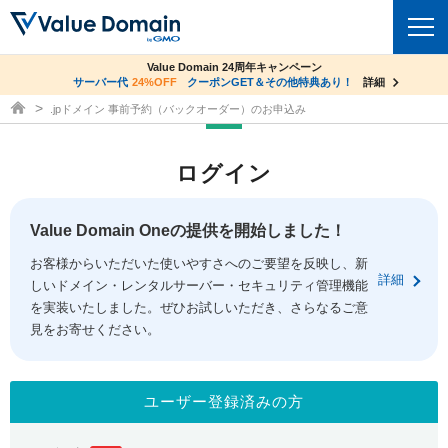
co.jpドメイン✕コアサーバーV2ビジネス応援キャンペーン
Value Domain 24周年キャンペーン
ドメイン
サーバー代
24%OFF
サーバー料金1年間無料
クーポンGET＆その他特典あり！
詳細
詳細
ドメイン取得ならバリュードメイン
.jpドメイン 事前予約（バックオーダー）のお申込み
ドメイントップ
レンタルサーバー
ログイン
ドメイン検索
サーバートップ
セキュリティ
ドメイン登録
コアサーバー
Value Domain Oneの提供を開始しました！
セキュリティトップ
サービス
ドメイン移管
お客様からいただいた使いやすさへのご要望を反映し、新
バリューサーバー
Value Domain ネットde診断
詳細
しいドメイン・レンタルサーバー・セキュリティ管理機能
サービストップ
facebook
x
ドメイン価格一覧
XREA
を実装いたしました。ぜひお試しいただき、さらなるご意
SSL証明書
見をお寄せください。
お得意様割引
ドメイン一括検索
お知らせ
サポート
Oneレンタルサーバー
サイトロック
おまかせスタート
.jpドメインオークション
マニュアル
ライブチャット
ユーザー登録済みの方
ポイント制度
gTLDオークション
NEW!
お問い合わせ