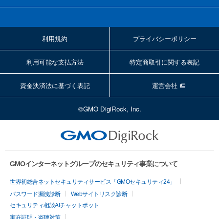
利用規約
プライバシーポリシー
利用可能な支払方法
特定商取引に関する表記
資金決済法に基づく表記
運営会社
©GMO DigiRock, Inc.
GMOインターネットグループのセキュリティ事業について
世界初総合ネットセキュリティサービス「GMOセキュリティ24」
パスワード漏洩診断
Webサイトリスク診断
セキュリティ相談AIチャットボット
実在証明・盗聴対策