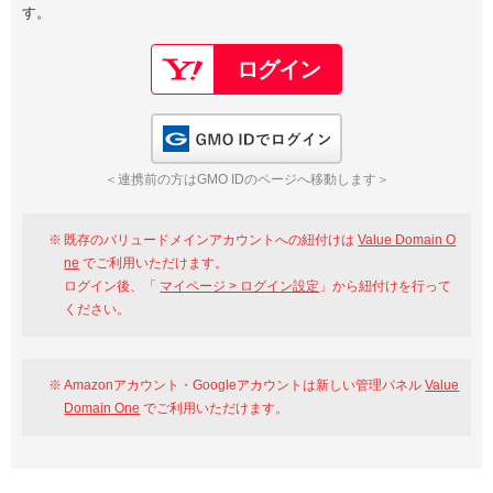
す。
以下でもログイン可能
Google
Yahoo!
以下でも登録可能
GMO ID
Amazon
Google
Yahoo!
GMO IDでログイン
※AmazonはValue Domain Oneのログイン画面へ遷移します
GMO ID
Amazon
＜連携前の方はGMO IDのページへ移動します＞
※AmazonはValue Domain Oneのアカウント作成画面へ遷移します
既存のバリュードメインアカウントへの紐付けは
Value Domain O
ne
でご利用いただけます。
ログイン後、「
マイページ > ログイン設定
」から紐付けを行って
ください。
Amazonアカウント・Googleアカウントは新しい管理パネル
Value
Domain One
でご利用いただけます。