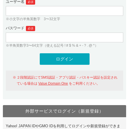
ユーザー名
必須
紹介制度
.jpドメインバックオーダー
ログイン
バリュードメインAPI
プレミアムドメイン
※小文字の半角英数字 3〜32文字
従来のバリュードメインをご利用希望の方
ユーザー登録
ドメイン・ホスティングOEM
パスワード
人気ドメインの種類
必須
従来のバリュードメインをご利用希望の方
ドメインコンシェルジュ
WHOIS検索
※半角英数字3〜64文字（使える記号 ! # $ % & + - ? . @ ^）
Value Domain Analyzer
Value Domainにログイン
Value AI Writer
外部サービスでの登録が一部未対応（Google等）
Value Domainユーザー登録
２段階認証にてSMS認証・アプリ認証・パスキー認証を設定され
外部サービスでの登録が一部未対応（Google等）
One レンタルサーバーを含む最新の機能を使う方
おすすめ
ている場合は
Value Domain One
をご利用ください。
One レンタルサーバーを含む最新の機能を使う方
おすすめ
外部サービスでログイン（新規登録）
Value Domain Oneにログイン
Yahoo! JAPAN IDやGMO IDを利用してログインや新規登録ができま
Value Domain Oneアカウント作成