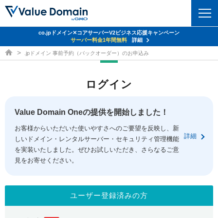
co.jpドメイン✕コアサーバーV2ビジネス応援キャンペーン
ドメイン
サーバー料金1年間無料
詳細
ドメイン取得ならバリュードメイン
.jpドメイン 事前予約（バックオーダー）のお申込み
ドメイントップ
レンタルサーバー
ログイン
ドメイン検索
サーバートップ
セキュリティ
ドメイン登録
コアサーバー
Value Domain Oneの提供を開始しました！
セキュリティトップ
サービス
ドメイン移管
お客様からいただいた使いやすさへのご要望を反映し、新
バリューサーバー
Value Domain ネットde診断
詳細
しいドメイン・レンタルサーバー・セキュリティ管理機能
サービストップ
facebook
x
ドメイン価格一覧
XREA
を実装いたしました。ぜひお試しいただき、さらなるご意
SSL証明書
見をお寄せください。
お得意様割引
ドメイン一括検索
お知らせ
サポート
Oneレンタルサーバー
サイトロック
おまかせスタート
.jpドメインオークション
マニュアル
ライブチャット
ユーザー登録済みの方
ポイント制度
gTLDオークション
NEW!
お問い合わせ