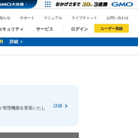
知らせ
サポート
マニュアル
ライブチャット
お問い合わせ
セキュリティ
サービス
ログイン
ユーザー登録
料
詳細
ドメイン移管
XREA
サイトロック
ポイント制度
ーを含む最新の機能を使う方
ーを含む最新の機能を使う方
.jpドメインオークション
ドメイン・ホスティングOEM
プレミアムドメイン
Value AI Writer
neアカウント作成
Oneにログイン
詳細
イン可能
録可能
ィ管理機能を実装いたし
GMO ID
GMO ID
Amazon
Amazon
n Oneのアカウント作成画面へ遷移します
main Oneのログイン画面へ遷移します