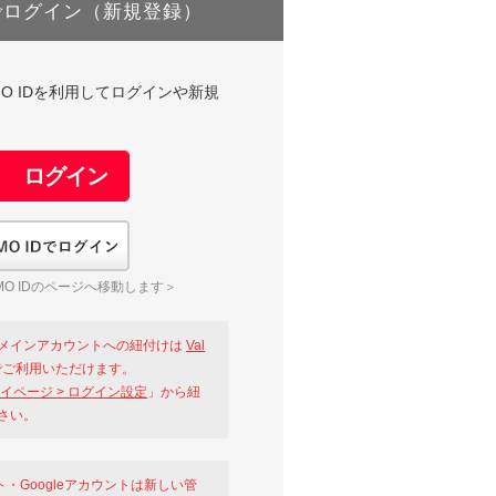
でログイン（新規登録）
DやGMO IDを利用してログインや新規
GMO IDでログイン
O IDのページへ移動します＞
メインアカウントへの紐付けは
Val
ご利用いただけます。
イページ > ログイン設定
」から紐
さい。
ント・Googleアカウントは新しい管