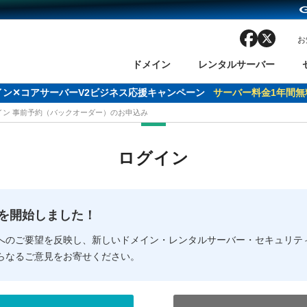
facebook
x
お
ドメイン
レンタルサーバー
ドメイン✕コアサーバーV2ビジネス応援キャンペーン
サーバー料金1年間無
メイン 事前予約（バックオーダー）のお申込み
ン検索
ーバー
 Domain ネットde診断
様割引
ドメイン登録
バリューサーバー
SSL証明書
おまかせスタート
ドメインをご利用希望の方
ドメインをご利用希望の方
One レンタルサーバ
One レンタルサーバ
おすすめ
おすすめ
ログイン
ン価格一覧
レンタルサーバー
度
ドメイン一括検索
バリュードメインAPI
オークション
ンコンシェルジュ
.jpドメインバックオーダー
Value Domain Analyzer
Domainユーザー登録
 Domainにログイン
Value Domain O
Value Domain 
NEW!
の提供を開始しました！
応（Google等）
応（Google等）
メインの種類
WHOIS検索
以下でもログ
以下でも登
へのご要望を反映し、新しいドメイン・レンタルサーバー・セキュリテ
らなるご意見をお寄せください。
Google
Google
Yahoo!
Yahoo!
※AmazonはValue Domai
※AmazonはValue Do