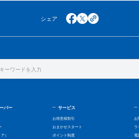
facebook
x
copy
シェア
ーバー
サービス
お得意様割引
お
ー
おまかせスタート
ラ
リア）
ポイント制度
電