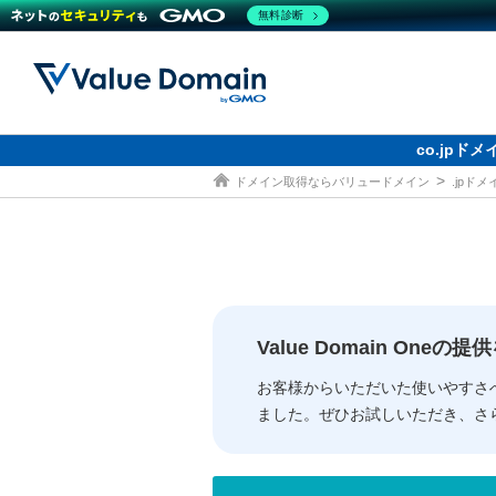
無料診断
co.jp
ドメイン取得ならバリュードメイン
.jpド
ドメイン
レンタルサーバー
セキュリティ
サービス
ドメイ
コアサ
Value
お得意
従来のバリュー
従来のバリュー
DOMAIN
RENTAL SERVER
SECURITY
SERVICE
ドメイ
One
紹介制
ドメイントップ
サーバートップ
セキュリティトップ
サービストップ
gTLD
ドメイ
Value 
Value
Value Domain One
外部サービスでの登録が一部未対
外部サービスでの登録が一部未対
人気ド
お客様からいただいた使いやすさ
ました。ぜひお試しいただき、さ