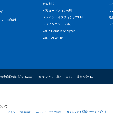
紹介制度
ユ
バリュードメインAPI
マ
ィ
ドメイン・ホスティングOEM
違
n ネットde診断
ドメインコンシェルジュ
メ
Value Domain Analyzer
Value AI Writer
特定商取引に関する表記
資金決済法に基づく表記
運営会社
ついて
セキュリティ相談AIチャットボット
4」
パスワード漏洩診断
Webサイトリスク診断