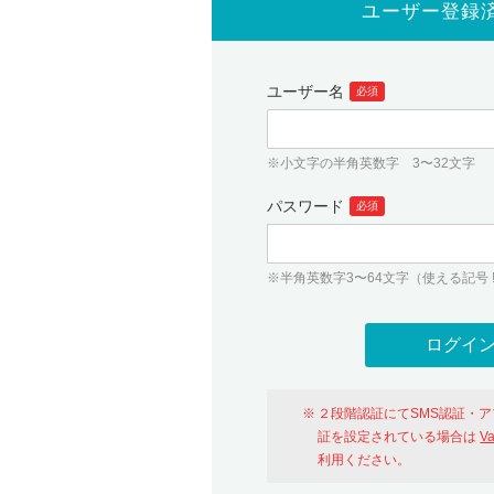
ユーザー登録
ユーザー名
必須
※小文字の半角英数字 3〜32文字
パスワード
必須
※半角英数字3〜64文字（使える記号 ! # $ %
２段階認証にてSMS認証・
証を設定されている場合は
V
利用ください。