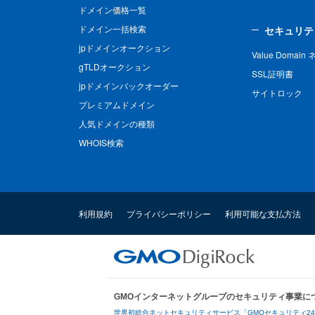
ドメイン価格一覧
ドメイン一括検索
セキュリテ
jpドメインオークション
Value Domai
gTLDオークション
SSL証明書
jpドメインバックオーダー
サイトロック
プレミアムドメイン
人気ドメインの種類
WHOIS検索
利用規約
プライバシーポリシー
利用可能な支払方法
GMOインターネットグループのセキュリティ事業に
世界初総合ネットセキュリティサービス「GMOセキュリティ2