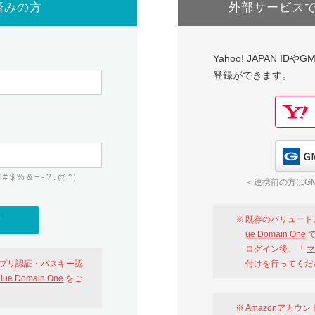
済みの方
外部サービス
Yahoo! JAPAN I
登録ができます。
 & + - ? . @ ^）
＜連携前の方はGM
既存のバリュード
ue Domain One
で
ログイン後、「
マ
アプリ認証・パスキー認
付けを行ってくだ
alue Domain One
をご
Amazonアカウ