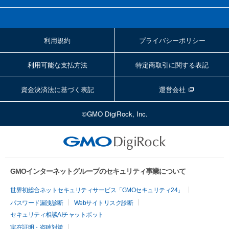
利用規約
プライバシーポリシー
利用可能な支払方法
特定商取引に関する表記
資金決済法に基づく表記
運営会社
©GMO DigiRock, Inc.
GMOインターネットグループのセキュリティ事業について
世界初総合ネットセキュリティサービス「GMOセキュリティ24」
パスワード漏洩診断
Webサイトリスク診断
セキュリティ相談AIチャットボット
実在証明・盗聴対策