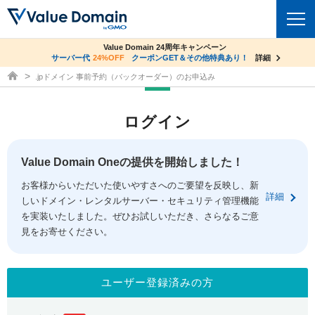
co.jpドメイン✕コアサーバーV2ビジネス応援キャンペーン
Value Domain 24周年キャンペーン
ドメイン
サーバー代
24%OFF
サーバー料金1年間無料
クーポンGET＆その他特典あり！
詳細
詳細
ドメイン取得ならバリュードメイン
.jpドメイン 事前予約（バックオーダー）のお申込み
ドメイントップ
レンタルサーバー
ログイン
ドメイン検索
サーバートップ
セキュリティ
ドメイン登録
コアサーバー
Value Domain Oneの提供を開始しました！
セキュリティトップ
サービス
ドメイン移管
お客様からいただいた使いやすさへのご要望を反映し、新
バリューサーバー
Value Domain ネットde診断
詳細
しいドメイン・レンタルサーバー・セキュリティ管理機能
サービストップ
facebook
x
ドメイン価格一覧
XREA
を実装いたしました。ぜひお試しいただき、さらなるご意
SSL証明書
見をお寄せください。
お得意様割引
ドメイン一括検索
お知らせ
サポート
Oneレンタルサーバー
サイトロック
おまかせスタート
.jpドメインオークション
マニュアル
ライブチャット
ユーザー登録済みの方
ポイント制度
gTLDオークション
NEW!
お問い合わせ