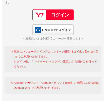
す。
以下でもログイン可能
Google
Yahoo!
以下でも登録可能
GMO ID
Amazon
Google
Yahoo!
GMO IDでログイン
※AmazonはValue Domain Oneのログイン画面へ遷移します
GMO ID
Amazon
＜連携前の方はGMO IDのページへ移動します＞
※AmazonはValue Domain Oneのアカウント作成画面へ遷移します
既存のバリュードメインアカウントへの紐付けは
Value Domain O
ne
でご利用いただけます。
ログイン後、「
マイページ > ログイン設定
」から紐付けを行って
ください。
Amazonアカウント・Googleアカウントは新しい管理パネル
Value
Domain One
でご利用いただけます。