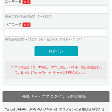
ユーザー名
必須
紹介制度
.jpドメインバックオーダー
ログイン
バリュードメインAPI
プレミアムドメイン
※小文字の半角英数字 3〜32文字
従来のバリュードメインをご利用希望の方
ユーザー登録
ドメイン・ホスティングOEM
パスワード
人気ドメインの種類
必須
従来のバリュードメインをご利用希望の方
ドメインコンシェルジュ
WHOIS検索
※半角英数字3〜64文字（使える記号 ! # $ % & + - ? . @ ^）
Value Domain Analyzer
Value Domainにログイン
Value AI Writer
外部サービスでの登録が一部未対応（Google等）
Value Domainユーザー登録
２段階認証にてSMS認証・アプリ認証・パスキー認証を設定され
外部サービスでの登録が一部未対応（Google等）
One レンタルサーバーを含む最新の機能を使う方
おすすめ
ている場合は
Value Domain One
をご利用ください。
One レンタルサーバーを含む最新の機能を使う方
おすすめ
外部サービスでログイン（新規登録）
Value Domain Oneにログイン
Yahoo! JAPAN IDやGMO IDを利用してログインや新規登録ができま
Value Domain Oneアカウント作成