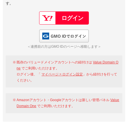
す。
以下でもログイン可能
Google
Yahoo!
以下でも登録可能
GMO ID
Amazon
Google
Yahoo!
GMO IDでログイン
※AmazonはValue Domain Oneのログイン画面へ遷移します
GMO ID
Amazon
＜連携前の方はGMO IDのページへ移動します＞
※AmazonはValue Domain Oneのアカウント作成画面へ遷移します
既存のバリュードメインアカウントへの紐付けは
Value Domain O
ne
でご利用いただけます。
ログイン後、「
マイページ > ログイン設定
」から紐付けを行って
ください。
Amazonアカウント・Googleアカウントは新しい管理パネル
Value
Domain One
でご利用いただけます。