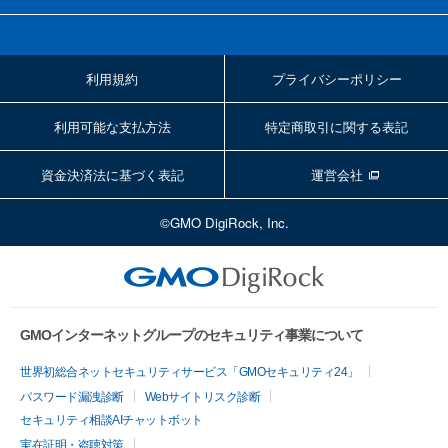
利用規約
プライバシーポリシー
利用可能な支払方法
特定商取引に関する表記
資金決済法に基づく表記
運営会社
©GMO DigiRock, Inc.
GMOインターネットグループのセキュリティ事業について
世界初総合ネットセキュリティサービス「GMOセキュリティ24」
パスワード漏洩診断
Webサイトリスク診断
セキュリティ相談AIチャットボット
実在証明・盗聴対策