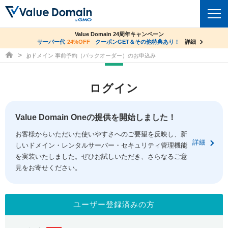
co.jpドメイン✕コアサーバーV2ビジネス応援キャンペーン
Value Domain 24周年キャンペーン
ドメイン
サーバー代
24%OFF
サーバー料金1年間無料
クーポンGET＆その他特典あり！
詳細
詳細
ドメイン取得ならバリュードメイン
.jpドメイン 事前予約（バックオーダー）のお申込み
ドメイントップ
レンタルサーバー
ログイン
ドメイン検索
サーバートップ
セキュリティ
ドメイン登録
コアサーバー
Value Domain Oneの提供を開始しました！
セキュリティトップ
サービス
ドメイン移管
お客様からいただいた使いやすさへのご要望を反映し、新
バリューサーバー
Value Domain ネットde診断
詳細
しいドメイン・レンタルサーバー・セキュリティ管理機能
サービストップ
facebook
x
ドメイン価格一覧
XREA
を実装いたしました。ぜひお試しいただき、さらなるご意
SSL証明書
見をお寄せください。
お得意様割引
ドメイン一括検索
お知らせ
サポート
Oneレンタルサーバー
サイトロック
おまかせスタート
.jpドメインオークション
マニュアル
ライブチャット
ユーザー登録済みの方
ポイント制度
gTLDオークション
NEW!
お問い合わせ