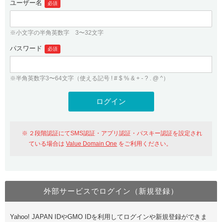
ユーザー名
必須
紹介制度
.jpドメインバックオーダー
ログイン
バリュードメインAPI
プレミアムドメイン
※小文字の半角英数字 3〜32文字
従来のバリュードメインをご利用希望の方
ユーザー登録
ドメイン・ホスティングOEM
パスワード
人気ドメインの種類
必須
従来のバリュードメインをご利用希望の方
ドメインコンシェルジュ
WHOIS検索
※半角英数字3〜64文字（使える記号 ! # $ % & + - ? . @ ^）
Value Domain Analyzer
Value Domainにログイン
Value AI Writer
外部サービスでの登録が一部未対応（Google等）
Value Domainユーザー登録
２段階認証にてSMS認証・アプリ認証・パスキー認証を設定され
外部サービスでの登録が一部未対応（Google等）
One レンタルサーバーを含む最新の機能を使う方
おすすめ
ている場合は
Value Domain One
をご利用ください。
One レンタルサーバーを含む最新の機能を使う方
おすすめ
外部サービスでログイン（新規登録）
Value Domain Oneにログイン
Yahoo! JAPAN IDやGMO IDを利用してログインや新規登録ができま
Value Domain Oneアカウント作成