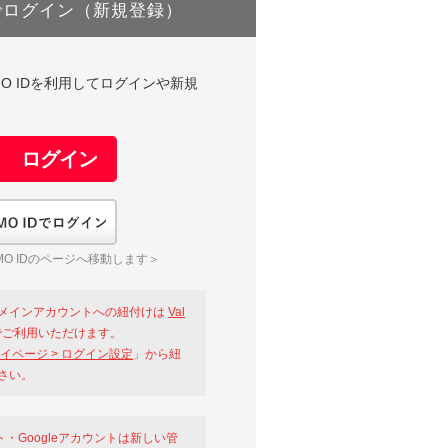
でログイン（新規登録）
DやGMO IDを利用してログインや新規
GMO IDでログイン
O IDのページへ移動します＞
メインアカウントへの紐付けは
Val
ご利用いただけます。
イページ > ログイン設定
」から紐
さい。
ント・Googleアカウントは新しい管