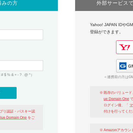
済みの方
外部サービス
Yahoo! JAPAN I
登録ができます。
 & + - ? . @ ^）
＜連携前の方はGM
既存のバリュード
ue Domain One
で
ログイン後、「
マ
アプリ認証・パスキー認
付けを行ってくだ
alue Domain One
をご
Amazonアカウ