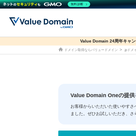
無料診断
Value Domain 24周年キャ
co.jp
ドメイン取得ならバリュードメイン
.jpド
ドメイン
レンタルサーバー
セキュリティ
サービス
ドメイ
コアサ
Value
お得意
従来のバリュー
従来のバリュー
DOMAIN
RENTAL SERVER
SECURITY
SERVICE
ドメイ
One
紹介制
ドメイントップ
サーバートップ
セキュリティトップ
サービストップ
gTLD
ドメイ
Value 
Value
Value Domain One
外部サービスでの登録が一部未対
外部サービスでの登録が一部未対
人気ド
お客様からいただいた使いやすさ
ました。ぜひお試しいただき、さ