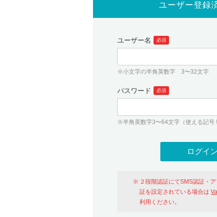
ユーザー登録
ユーザー名
必須
※小文字の半角英数字 3〜32文字
パスワード
必須
※半角英数字3〜64文字（使える記号 ! # $ %
２段階認証にてSMS認証・
証を設定されている場合は
V
利用ください。