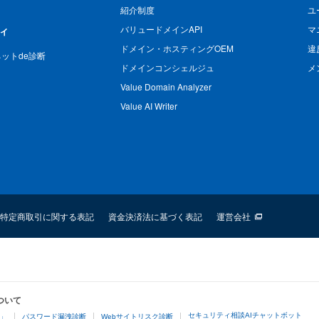
紹介制度
ユ
バリュードメインAPI
マ
ィ
ドメイン・ホスティングOEM
違
n ネットde診断
ドメインコンシェルジュ
メ
Value Domain Analyzer
Value AI Writer
特定商取引に関する表記
資金決済法に基づく表記
運営会社
ついて
セキュリティ相談AIチャットボット
4」
パスワード漏洩診断
Webサイトリスク診断