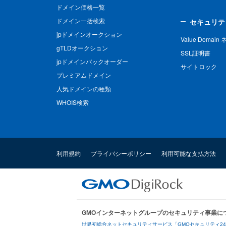
ドメイン価格一覧
ドメイン一括検索
セキュリテ
jpドメインオークション
Value Domai
gTLDオークション
SSL証明書
jpドメインバックオーダー
サイトロック
プレミアムドメイン
人気ドメインの種類
WHOIS検索
利用規約
プライバシーポリシー
利用可能な支払方法
GMOインターネットグループのセキュリティ事業に
世界初総合ネットセキュリティサービス「GMOセキュリティ2