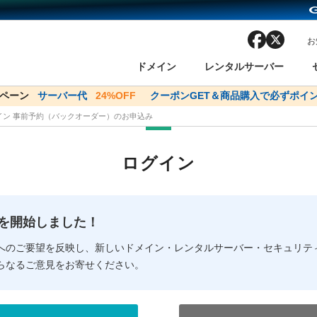
facebook
x
お
ドメイン
レンタルサーバー
ンペーン
ドメイン✕コアサーバーV2ビジネス応援キャンペーン
サーバー代
24%OFF
クーポンGET＆商品購入で必ずポイン
サーバー料金1年間
メイン 事前予約（バックオーダー）のお申込み
ン検索
ーバー
 Domain ネットde診断
様割引
ドメイン登録
バリューサーバー
SSL証明書
おまかせスタート
ドメインをご利用希望の方
ドメインをご利用希望の方
One レンタルサーバ
One レンタルサーバ
おすすめ
おすすめ
ログイン
ン価格一覧
レンタルサーバー
度
ドメイン一括検索
バリュードメインAPI
オークション
ンコンシェルジュ
.jpドメインバックオーダー
Value Domain Analyzer
Domainユーザー登録
 Domainにログイン
Value Domain O
Value Domain 
NEW!
の提供を開始しました！
応（Google等）
応（Google等）
メインの種類
WHOIS検索
以下でもログ
以下でも登
へのご要望を反映し、新しいドメイン・レンタルサーバー・セキュリテ
らなるご意見をお寄せください。
Google
Google
Yahoo!
Yahoo!
※AmazonはValue Domai
※AmazonはValue Do