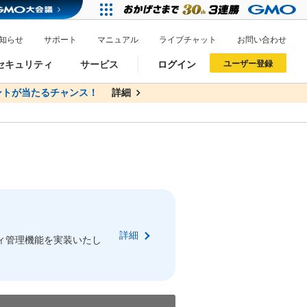
知らせ
サポート
マニュアル
ライブチャット
お問い合わせ
セキュリティ
サービス
ログイン
ユーザー登録
トが当たるチャンス！
無料
詳細
詳細
ドメイン移管
XREA
サイトロック
ポイント制度
ーを含む最新の機能を使う方
ーを含む最新の機能を使う方
.jpドメインオークション
ドメイン・ホスティングOEM
プレミアムドメイン
Value AI Writer
neアカウント作成
Oneにログイン
詳細
イン可能
録可能
ィ管理機能を実装いたし
GMO ID
GMO ID
Amazon
Amazon
n Oneのアカウント作成画面へ遷移します
main Oneのログイン画面へ遷移します