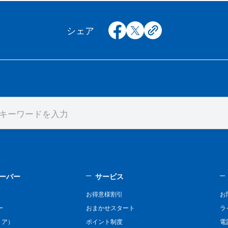
facebook
x
copy
シェア
ーバー
サービス
お得意様割引
お
ー
おまかせスタート
ラ
リア）
ポイント制度
電