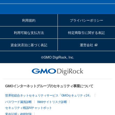
利用規約
プライバシーポリシー
利用可能な支払方法
特定商取引に関する表記
資金決済法に基づく表記
運営会社
©GMO DigiRock, Inc.
GMOインターネットグループのセキュリティ事業について
世界初総合ネットセキュリティサービス「GMOセキュリティ24」
パスワード漏洩診断
Webサイトリスク診断
セキュリティ相談AIチャットボット
実在証明・盗聴対策