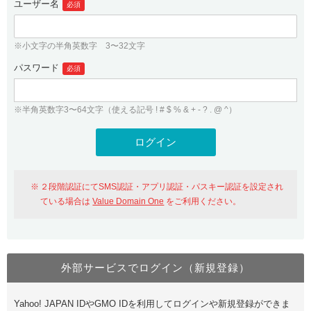
ユーザー名
必須
紹介制度
.jpドメインバックオーダー
ログイン
バリュードメインAPI
プレミアムドメイン
※小文字の半角英数字 3〜32文字
従来のバリュードメインをご利用希望の方
ユーザー登録
ドメイン・ホスティングOEM
パスワード
人気ドメインの種類
必須
従来のバリュードメインをご利用希望の方
ドメインコンシェルジュ
WHOIS検索
※半角英数字3〜64文字（使える記号 ! # $ % & + - ? . @ ^）
Value Domain Analyzer
Value Domainにログイン
Value AI Writer
外部サービスでの登録が一部未対応（Google等）
Value Domainユーザー登録
２段階認証にてSMS認証・アプリ認証・パスキー認証を設定され
外部サービスでの登録が一部未対応（Google等）
One レンタルサーバーを含む最新の機能を使う方
おすすめ
ている場合は
Value Domain One
をご利用ください。
One レンタルサーバーを含む最新の機能を使う方
おすすめ
外部サービスでログイン（新規登録）
Value Domain Oneにログイン
Yahoo! JAPAN IDやGMO IDを利用してログインや新規登録ができま
Value Domain Oneアカウント作成