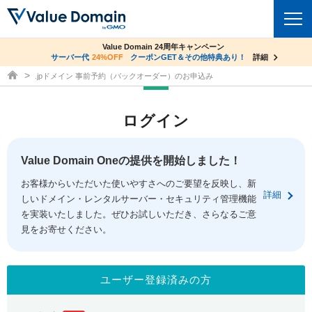
co.jpドメイン✕コアサーバーV2ビジネス応援キャンペーン
Value Domain 24周年キャンペーン
ドメイン
サーバー代
24%OFF
サーバー料金1年間無料
クーポンGET＆その他特典あり！
詳細
詳細
ドメイン取得ならバリュードメイン
.jpドメイン 事前予約（バックオーダー）のお申込み
ドメイントップ
レンタルサーバー
ログイン
ドメイン検索
サーバートップ
セキュリティ
ドメイン登録
コアサーバー
Value Domain Oneの提供を開始しました！
セキュリティトップ
サービス
ドメイン移管
お客様からいただいた使いやすさへのご要望を反映し、新
バリューサーバー
Value Domain ネットde診断
詳細
しいドメイン・レンタルサーバー・セキュリティ管理機能
サービストップ
facebook
x
ドメイン価格一覧
XREA
を実装いたしました。ぜひお試しいただき、さらなるご意
SSL証明書
見をお寄せください。
お得意様割引
ドメイン一括検索
お知らせ
サポート
Oneレンタルサーバー
サイトロック
おまかせスタート
.jpドメインオークション
マニュアル
ライブチャット
ユーザー登録済みの方
ポイント制度
gTLDオークション
NEW!
お問い合わせ