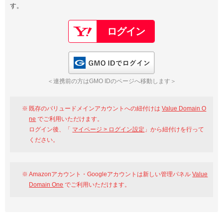
す。
以下でもログイン可能
Google
Yahoo!
以下でも登録可能
GMO ID
Amazon
Google
Yahoo!
GMO IDでログイン
※AmazonはValue Domain Oneのログイン画面へ遷移します
GMO ID
Amazon
＜連携前の方はGMO IDのページへ移動します＞
※AmazonはValue Domain Oneのアカウント作成画面へ遷移します
既存のバリュードメインアカウントへの紐付けは
Value Domain O
ne
でご利用いただけます。
ログイン後、「
マイページ > ログイン設定
」から紐付けを行って
ください。
Amazonアカウント・Googleアカウントは新しい管理パネル
Value
Domain One
でご利用いただけます。