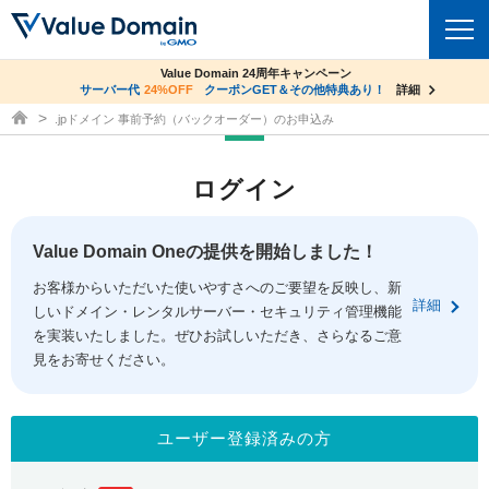
co.jpドメイン✕コアサーバーV2ビジネス応援キャンペーン
Value Domain 24周年キャンペーン
ドメイン
サーバー代
24%OFF
サーバー料金1年間無料
クーポンGET＆その他特典あり！
詳細
詳細
ドメイン取得ならバリュードメイン
.jpドメイン 事前予約（バックオーダー）のお申込み
ドメイントップ
レンタルサーバー
ログイン
ドメイン検索
サーバートップ
セキュリティ
ドメイン登録
コアサーバー
Value Domain Oneの提供を開始しました！
セキュリティトップ
サービス
ドメイン移管
お客様からいただいた使いやすさへのご要望を反映し、新
バリューサーバー
Value Domain ネットde診断
詳細
しいドメイン・レンタルサーバー・セキュリティ管理機能
サービストップ
facebook
x
ドメイン価格一覧
XREA
を実装いたしました。ぜひお試しいただき、さらなるご意
SSL証明書
見をお寄せください。
お得意様割引
ドメイン一括検索
お知らせ
サポート
Oneレンタルサーバー
サイトロック
おまかせスタート
.jpドメインオークション
マニュアル
ライブチャット
ユーザー登録済みの方
ポイント制度
gTLDオークション
NEW!
お問い合わせ