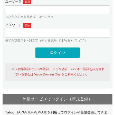
ユーザー名
必須
紹介制度
.jpドメインバックオーダー
ログイン
バリュードメインAPI
プレミアムドメイン
※小文字の半角英数字 3〜32文字
従来のバリュードメインをご利用希望の方
ユーザー登録
ドメイン・ホスティングOEM
パスワード
人気ドメインの種類
必須
従来のバリュードメインをご利用希望の方
ドメインコンシェルジュ
WHOIS検索
※半角英数字3〜64文字（使える記号 ! # $ % & + - ? . @ ^）
Value Domain Analyzer
Value Domainにログイン
Value AI Writer
外部サービスでの登録が一部未対応（Google等）
Value Domainユーザー登録
２段階認証にてSMS認証・アプリ認証・パスキー認証を設定され
外部サービスでの登録が一部未対応（Google等）
One レンタルサーバーを含む最新の機能を使う方
おすすめ
ている場合は
Value Domain One
をご利用ください。
One レンタルサーバーを含む最新の機能を使う方
おすすめ
外部サービスでログイン（新規登録）
Value Domain Oneにログイン
Yahoo! JAPAN IDやGMO IDを利用してログインや新規登録ができま
Value Domain Oneアカウント作成