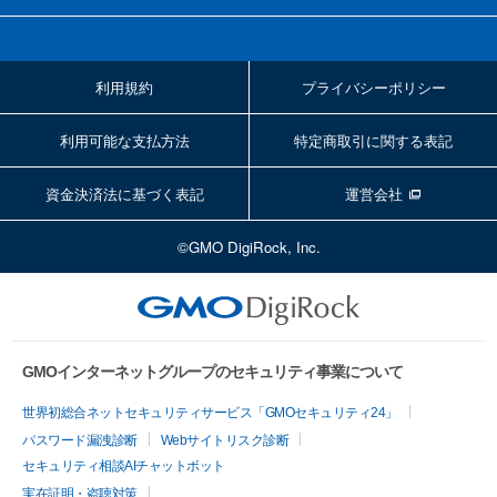
利用規約
プライバシーポリシー
利用可能な支払方法
特定商取引に関する表記
資金決済法に基づく表記
運営会社
©GMO DigiRock, Inc.
GMOインターネットグループのセキュリティ事業について
世界初総合ネットセキュリティサービス「GMOセキュリティ24」
パスワード漏洩診断
Webサイトリスク診断
セキュリティ相談AIチャットボット
実在証明・盗聴対策