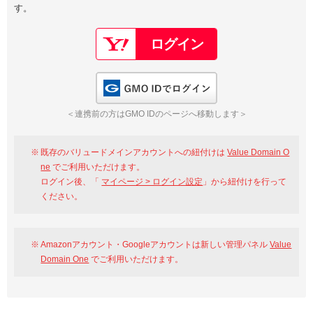
す。
以下でもログイン可能
Google
Yahoo!
以下でも登録可能
GMO ID
Amazon
Google
Yahoo!
GMO IDでログイン
※AmazonはValue Domain Oneのログイン画面へ遷移します
GMO ID
Amazon
＜連携前の方はGMO IDのページへ移動します＞
※AmazonはValue Domain Oneのアカウント作成画面へ遷移します
既存のバリュードメインアカウントへの紐付けは
Value Domain O
ne
でご利用いただけます。
ログイン後、「
マイページ > ログイン設定
」から紐付けを行って
ください。
Amazonアカウント・Googleアカウントは新しい管理パネル
Value
Domain One
でご利用いただけます。