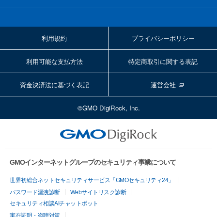
利用規約
プライバシーポリシー
利用可能な支払方法
特定商取引に関する表記
資金決済法に基づく表記
運営会社
©GMO DigiRock, Inc.
GMOインターネットグループのセキュリティ事業について
世界初総合ネットセキュリティサービス「GMOセキュリティ24」
パスワード漏洩診断
Webサイトリスク診断
セキュリティ相談AIチャットボット
実在証明・盗聴対策