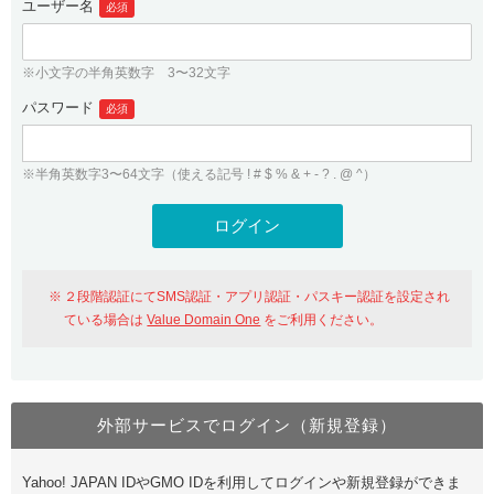
ユーザー名
必須
紹介制度
.jpドメインバックオーダー
ログイン
バリュードメインAPI
プレミアムドメイン
※小文字の半角英数字 3〜32文字
従来のバリュードメインをご利用希望の方
ユーザー登録
ドメイン・ホスティングOEM
パスワード
人気ドメインの種類
必須
従来のバリュードメインをご利用希望の方
ドメインコンシェルジュ
WHOIS検索
※半角英数字3〜64文字（使える記号 ! # $ % & + - ? . @ ^）
Value Domain Analyzer
Value Domainにログイン
Value AI Writer
外部サービスでの登録が一部未対応（Google等）
Value Domainユーザー登録
２段階認証にてSMS認証・アプリ認証・パスキー認証を設定され
外部サービスでの登録が一部未対応（Google等）
One レンタルサーバーを含む最新の機能を使う方
おすすめ
ている場合は
Value Domain One
をご利用ください。
One レンタルサーバーを含む最新の機能を使う方
おすすめ
外部サービスでログイン（新規登録）
Value Domain Oneにログイン
Yahoo! JAPAN IDやGMO IDを利用してログインや新規登録ができま
Value Domain Oneアカウント作成