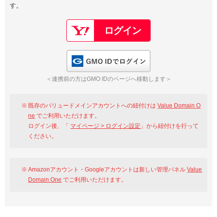
す。
以下でもログイン可能
Google
Yahoo!
以下でも登録可能
GMO ID
Amazon
Google
Yahoo!
GMO IDでログイン
※AmazonはValue Domain Oneのログイン画面へ遷移します
GMO ID
Amazon
＜連携前の方はGMO IDのページへ移動します＞
※AmazonはValue Domain Oneのアカウント作成画面へ遷移します
既存のバリュードメインアカウントへの紐付けは
Value Domain O
ne
でご利用いただけます。
ログイン後、「
マイページ > ログイン設定
」から紐付けを行って
ください。
Amazonアカウント・Googleアカウントは新しい管理パネル
Value
Domain One
でご利用いただけます。