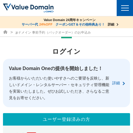
co.jpドメイン✕コアサーバーV2ビジネス応援キャンペーン
Value Domain 24周年キャンペーン
ドメイン
サーバー代
24%OFF
サーバー料金1年間無料
クーポンGET＆その他特典あり！
詳細
詳細
ドメイン取得ならバリュードメイン
.jpドメイン 事前予約（バックオーダー）のお申込み
ドメイントップ
レンタルサーバー
ログイン
ドメイン検索
サーバートップ
セキュリティ
ドメイン登録
コアサーバー
Value Domain Oneの提供を開始しました！
セキュリティトップ
サービス
ドメイン移管
お客様からいただいた使いやすさへのご要望を反映し、新
バリューサーバー
Value Domain ネットde診断
詳細
しいドメイン・レンタルサーバー・セキュリティ管理機能
サービストップ
facebook
x
ドメイン価格一覧
XREA
を実装いたしました。ぜひお試しいただき、さらなるご意
SSL証明書
見をお寄せください。
お得意様割引
ドメイン一括検索
お知らせ
サポート
Oneレンタルサーバー
サイトロック
おまかせスタート
.jpドメインオークション
マニュアル
ライブチャット
ユーザー登録済みの方
ポイント制度
gTLDオークション
NEW!
お問い合わせ