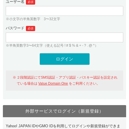
ユーザー名
必須
紹介制度
.jpドメインバックオーダー
ログイン
バリュードメインAPI
プレミアムドメイン
※小文字の半角英数字 3〜32文字
従来のバリュードメインをご利用希望の方
ユーザー登録
ドメイン・ホスティングOEM
パスワード
人気ドメインの種類
必須
従来のバリュードメインをご利用希望の方
ドメインコンシェルジュ
WHOIS検索
※半角英数字3〜64文字（使える記号 ! # $ % & + - ? . @ ^）
Value Domain Analyzer
Value Domainにログイン
Value AI Writer
外部サービスでの登録が一部未対応（Google等）
Value Domainユーザー登録
２段階認証にてSMS認証・アプリ認証・パスキー認証を設定され
外部サービスでの登録が一部未対応（Google等）
One レンタルサーバーを含む最新の機能を使う方
おすすめ
ている場合は
Value Domain One
をご利用ください。
One レンタルサーバーを含む最新の機能を使う方
おすすめ
外部サービスでログイン（新規登録）
Value Domain Oneにログイン
Yahoo! JAPAN IDやGMO IDを利用してログインや新規登録ができま
Value Domain Oneアカウント作成