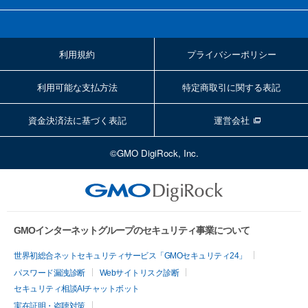
利用規約
プライバシーポリシー
利用可能な支払方法
特定商取引に関する表記
資金決済法に基づく表記
運営会社
©GMO DigiRock, Inc.
GMOインターネットグループのセキュリティ事業について
世界初総合ネットセキュリティサービス「GMOセキュリティ24」
パスワード漏洩診断
Webサイトリスク診断
セキュリティ相談AIチャットボット
実在証明・盗聴対策