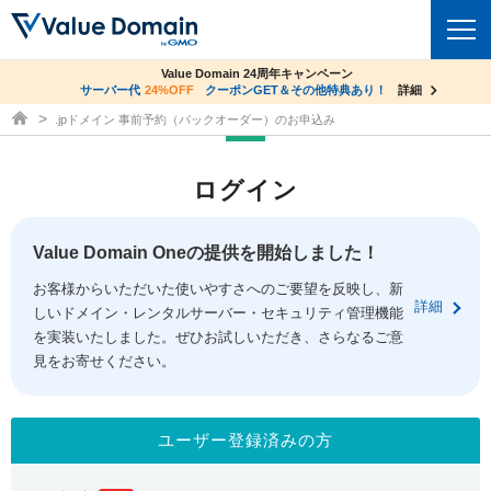
co.jpドメイン✕コアサーバーV2ビジネス応援キャンペーン
Value Domain 24周年キャンペーン
ドメイン
サーバー代
24%OFF
サーバー料金1年間無料
クーポンGET＆その他特典あり！
詳細
詳細
ドメイン取得ならバリュードメイン
.jpドメイン 事前予約（バックオーダー）のお申込み
ドメイントップ
レンタルサーバー
ログイン
ドメイン検索
サーバートップ
セキュリティ
ドメイン登録
コアサーバー
Value Domain Oneの提供を開始しました！
セキュリティトップ
サービス
ドメイン移管
お客様からいただいた使いやすさへのご要望を反映し、新
バリューサーバー
Value Domain ネットde診断
詳細
しいドメイン・レンタルサーバー・セキュリティ管理機能
サービストップ
facebook
x
ドメイン価格一覧
XREA
を実装いたしました。ぜひお試しいただき、さらなるご意
SSL証明書
見をお寄せください。
お得意様割引
ドメイン一括検索
お知らせ
サポート
Oneレンタルサーバー
サイトロック
おまかせスタート
.jpドメインオークション
マニュアル
ライブチャット
ユーザー登録済みの方
ポイント制度
gTLDオークション
NEW!
お問い合わせ