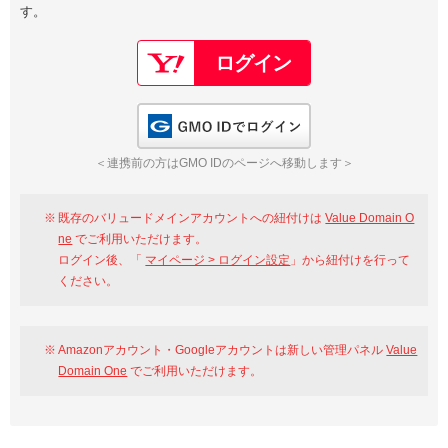
す。
以下でもログイン可能
Google
Yahoo!
以下でも登録可能
GMO ID
Amazon
Google
Yahoo!
GMO IDでログイン
※AmazonはValue Domain Oneのログイン画面へ遷移します
GMO ID
Amazon
＜連携前の方はGMO IDのページへ移動します＞
※AmazonはValue Domain Oneのアカウント作成画面へ遷移します
既存のバリュードメインアカウントへの紐付けは
Value Domain O
ne
でご利用いただけます。
ログイン後、「
マイページ > ログイン設定
」から紐付けを行って
ください。
Amazonアカウント・Googleアカウントは新しい管理パネル
Value
Domain One
でご利用いただけます。