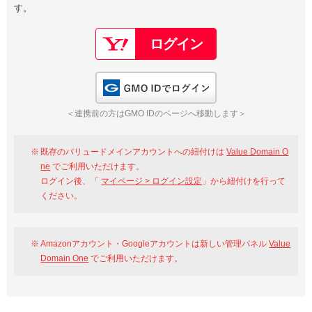
す。
以下でもログイン可能
Google
Yahoo!
以下でも登録可能
GMO ID
Amazon
Google
Yahoo!
GMO IDでログイン
※AmazonはValue Domain Oneのログイン画面へ遷移します
GMO ID
Amazon
＜連携前の方はGMO IDのページへ移動します＞
※AmazonはValue Domain Oneのアカウント作成画面へ遷移します
既存のバリュードメインアカウントへの紐付けは
Value Domain O
ne
でご利用いただけます。
ログイン後、「
マイページ > ログイン設定
」から紐付けを行って
ください。
Amazonアカウント・Googleアカウントは新しい管理パネル
Value
Domain One
でご利用いただけます。