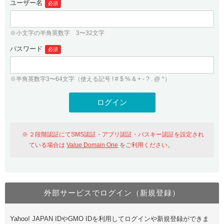
ユーザー名
必須
紹介制度
.jpドメインバックオーダー
ログイン
バリュードメインAPI
プレミアムドメイン
※小文字の半角英数字 3〜32文字
従来のバリュードメインをご利用希望の方
ユーザー登録
ドメイン・ホスティングOEM
パスワード
人気ドメインの種類
必須
従来のバリュードメインをご利用希望の方
ドメインコンシェルジュ
WHOIS検索
※半角英数字3〜64文字（使える記号 ! # $ % & + - ? . @ ^）
Value Domain Analyzer
Value Domainにログイン
Value AI Writer
外部サービスでの登録が一部未対応（Google等）
Value Domainユーザー登録
２段階認証にてSMS認証・アプリ認証・パスキー認証を設定され
外部サービスでの登録が一部未対応（Google等）
One レンタルサーバーを含む最新の機能を使う方
おすすめ
ている場合は
Value Domain One
をご利用ください。
One レンタルサーバーを含む最新の機能を使う方
おすすめ
外部サービスでログイン（新規登録）
Value Domain Oneにログイン
Yahoo! JAPAN IDやGMO IDを利用してログインや新規登録ができま
Value Domain Oneアカウント作成