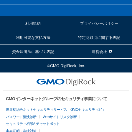
利用規約
プライバシーポリシー
利用可能な支払方法
特定商取引に関する表記
資金決済法に基づく表記
運営会社
©GMO DigiRock, Inc.
GMOインターネットグループのセキュリティ事業について
世界初総合ネットセキュリティサービス「GMOセキュリティ24」
パスワード漏洩診断
Webサイトリスク診断
セキュリティ相談AIチャットボット
実在証明・盗聴対策