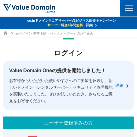
co.jpドメイン✕コアサーバーV2ビジネス応援キャンペーン
Value Domain 24周年キャンペーン
ドメイン
サーバー代
24%OFF
サーバー料金1年間無料
クーポンGET＆その他特典あり！
詳細
詳細
ドメイン取得ならバリュードメイン
.jpドメイン 事前予約（バックオーダー）のお申込み
ドメイントップ
レンタルサーバー
ログイン
ドメイン検索
サーバートップ
セキュリティ
ドメイン登録
コアサーバー
Value Domain Oneの提供を開始しました！
セキュリティトップ
サービス
ドメイン移管
お客様からいただいた使いやすさへのご要望を反映し、新
バリューサーバー
Value Domain ネットde診断
詳細
しいドメイン・レンタルサーバー・セキュリティ管理機能
サービストップ
facebook
x
ドメイン価格一覧
XREA
を実装いたしました。ぜひお試しいただき、さらなるご意
SSL証明書
見をお寄せください。
お得意様割引
ドメイン一括検索
お知らせ
サポート
Oneレンタルサーバー
サイトロック
おまかせスタート
.jpドメインオークション
マニュアル
ライブチャット
ユーザー登録済みの方
ポイント制度
gTLDオークション
NEW!
お問い合わせ