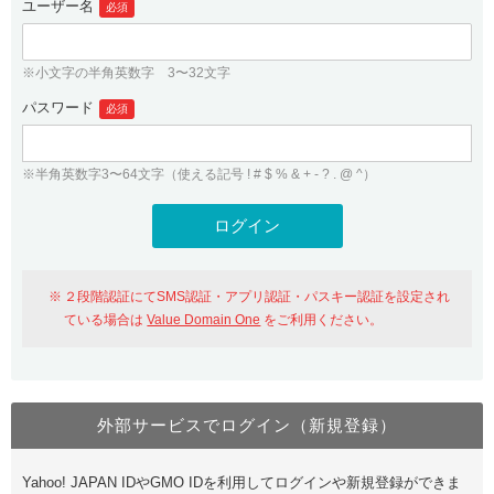
ユーザー名
必須
紹介制度
.jpドメインバックオーダー
ログイン
バリュードメインAPI
プレミアムドメイン
※小文字の半角英数字 3〜32文字
従来のバリュードメインをご利用希望の方
ユーザー登録
ドメイン・ホスティングOEM
パスワード
人気ドメインの種類
必須
従来のバリュードメインをご利用希望の方
ドメインコンシェルジュ
WHOIS検索
※半角英数字3〜64文字（使える記号 ! # $ % & + - ? . @ ^）
Value Domain Analyzer
Value Domainにログイン
Value AI Writer
外部サービスでの登録が一部未対応（Google等）
Value Domainユーザー登録
２段階認証にてSMS認証・アプリ認証・パスキー認証を設定され
外部サービスでの登録が一部未対応（Google等）
One レンタルサーバーを含む最新の機能を使う方
おすすめ
ている場合は
Value Domain One
をご利用ください。
One レンタルサーバーを含む最新の機能を使う方
おすすめ
外部サービスでログイン（新規登録）
Value Domain Oneにログイン
Yahoo! JAPAN IDやGMO IDを利用してログインや新規登録ができま
Value Domain Oneアカウント作成