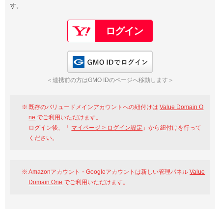
す。
以下でもログイン可能
Google
Yahoo!
以下でも登録可能
GMO ID
Amazon
Google
Yahoo!
GMO IDでログイン
※AmazonはValue Domain Oneのログイン画面へ遷移します
GMO ID
Amazon
＜連携前の方はGMO IDのページへ移動します＞
※AmazonはValue Domain Oneのアカウント作成画面へ遷移します
既存のバリュードメインアカウントへの紐付けは
Value Domain O
ne
でご利用いただけます。
ログイン後、「
マイページ > ログイン設定
」から紐付けを行って
ください。
Amazonアカウント・Googleアカウントは新しい管理パネル
Value
Domain One
でご利用いただけます。