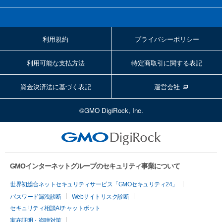
利用規約
プライバシーポリシー
利用可能な支払方法
特定商取引に関する表記
資金決済法に基づく表記
運営会社
©GMO DigiRock, Inc.
GMOインターネットグループのセキュリティ事業について
世界初総合ネットセキュリティサービス「GMOセキュリティ24」
パスワード漏洩診断
Webサイトリスク診断
セキュリティ相談AIチャットボット
実在証明・盗聴対策