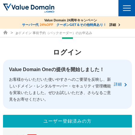
co.jpドメイン✕コアサーバーV2ビジネス応援キャンペーン
Value Domain 24周年キャンペーン
ドメイン
サーバー代
24%OFF
サーバー料金1年間無料
クーポンGET＆その他特典あり！
詳細
詳細
ドメイン取得ならバリュードメイン
.jpドメイン 事前予約（バックオーダー）のお申込み
ドメイントップ
レンタルサーバー
ログイン
ドメイン検索
サーバートップ
セキュリティ
ドメイン登録
コアサーバー
Value Domain Oneの提供を開始しました！
セキュリティトップ
サービス
ドメイン移管
お客様からいただいた使いやすさへのご要望を反映し、新
バリューサーバー
Value Domain ネットde診断
詳細
しいドメイン・レンタルサーバー・セキュリティ管理機能
サービストップ
facebook
x
ドメイン価格一覧
XREA
を実装いたしました。ぜひお試しいただき、さらなるご意
SSL証明書
見をお寄せください。
お得意様割引
ドメイン一括検索
お知らせ
サポート
Oneレンタルサーバー
サイトロック
おまかせスタート
.jpドメインオークション
マニュアル
ライブチャット
ユーザー登録済みの方
ポイント制度
gTLDオークション
NEW!
お問い合わせ