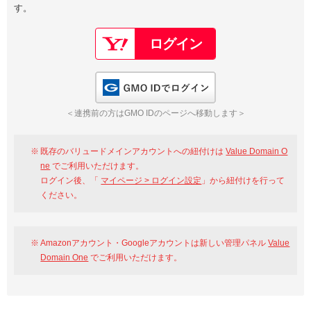
す。
以下でもログイン可能
Google
Yahoo!
以下でも登録可能
GMO ID
Amazon
Google
Yahoo!
GMO IDでログイン
※AmazonはValue Domain Oneのログイン画面へ遷移します
GMO ID
Amazon
＜連携前の方はGMO IDのページへ移動します＞
※AmazonはValue Domain Oneのアカウント作成画面へ遷移します
既存のバリュードメインアカウントへの紐付けは
Value Domain O
ne
でご利用いただけます。
ログイン後、「
マイページ > ログイン設定
」から紐付けを行って
ください。
Amazonアカウント・Googleアカウントは新しい管理パネル
Value
Domain One
でご利用いただけます。