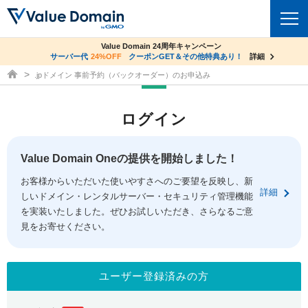
co.jpドメイン✕コアサーバーV2ビジネス応援キャンペーン
Value Domain 24周年キャンペーン
ドメイン
サーバー代
24%OFF
サーバー料金1年間無料
クーポンGET＆その他特典あり！
詳細
詳細
ドメイン取得ならバリュードメイン
.jpドメイン 事前予約（バックオーダー）のお申込み
ドメイントップ
レンタルサーバー
ログイン
ドメイン検索
サーバートップ
セキュリティ
ドメイン登録
コアサーバー
Value Domain Oneの提供を開始しました！
セキュリティトップ
サービス
ドメイン移管
お客様からいただいた使いやすさへのご要望を反映し、新
バリューサーバー
Value Domain ネットde診断
詳細
しいドメイン・レンタルサーバー・セキュリティ管理機能
サービストップ
facebook
x
ドメイン価格一覧
XREA
を実装いたしました。ぜひお試しいただき、さらなるご意
SSL証明書
見をお寄せください。
お得意様割引
ドメイン一括検索
お知らせ
サポート
Oneレンタルサーバー
サイトロック
おまかせスタート
.jpドメインオークション
マニュアル
ライブチャット
ユーザー登録済みの方
ポイント制度
gTLDオークション
NEW!
お問い合わせ