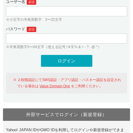
ユーザー名
必須
紹介制度
.jpドメインバックオーダー
ログイン
バリュードメインAPI
プレミアムドメイン
※小文字の半角英数字 3〜32文字
従来のバリュードメインをご利用希望の方
ユーザー登録
ドメイン・ホスティングOEM
パスワード
人気ドメインの種類
必須
従来のバリュードメインをご利用希望の方
ドメインコンシェルジュ
WHOIS検索
※半角英数字3〜64文字（使える記号 ! # $ % & + - ? . @ ^）
Value Domain Analyzer
Value Domainにログイン
Value AI Writer
外部サービスでの登録が一部未対応（Google等）
Value Domainユーザー登録
２段階認証にてSMS認証・アプリ認証・パスキー認証を設定され
外部サービスでの登録が一部未対応（Google等）
One レンタルサーバーを含む最新の機能を使う方
おすすめ
ている場合は
Value Domain One
をご利用ください。
One レンタルサーバーを含む最新の機能を使う方
おすすめ
外部サービスでログイン（新規登録）
Value Domain Oneにログイン
Yahoo! JAPAN IDやGMO IDを利用してログインや新規登録ができま
Value Domain Oneアカウント作成