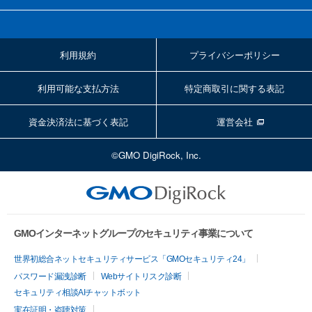
利用規約
プライバシーポリシー
利用可能な支払方法
特定商取引に関する表記
資金決済法に基づく表記
運営会社
©GMO DigiRock, Inc.
GMOインターネットグループのセキュリティ事業について
世界初総合ネットセキュリティサービス「GMOセキュリティ24」
パスワード漏洩診断
Webサイトリスク診断
セキュリティ相談AIチャットボット
実在証明・盗聴対策