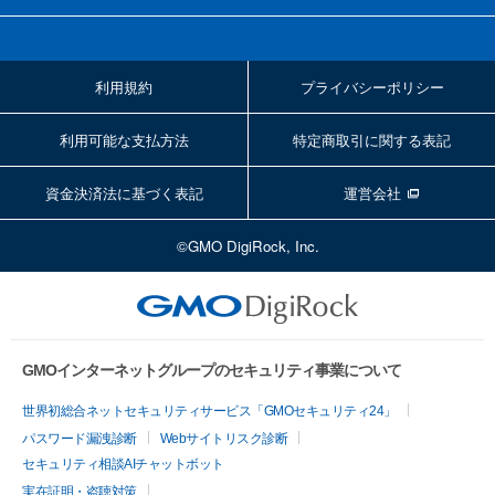
利用規約
プライバシーポリシー
利用可能な支払方法
特定商取引に関する表記
資金決済法に基づく表記
運営会社
©GMO DigiRock, Inc.
GMOインターネットグループのセキュリティ事業について
世界初総合ネットセキュリティサービス「GMOセキュリティ24」
パスワード漏洩診断
Webサイトリスク診断
セキュリティ相談AIチャットボット
実在証明・盗聴対策