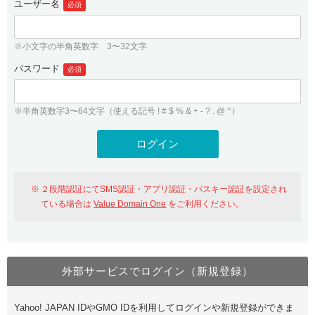
ユーザー名
必須
紹介制度
.jpドメインバックオーダー
ログイン
バリュードメインAPI
プレミアムドメイン
※小文字の半角英数字 3〜32文字
従来のバリュードメインをご利用希望の方
ユーザー登録
ドメイン・ホスティングOEM
パスワード
人気ドメインの種類
必須
従来のバリュードメインをご利用希望の方
ドメインコンシェルジュ
WHOIS検索
※半角英数字3〜64文字（使える記号 ! # $ % & + - ? . @ ^）
Value Domain Analyzer
Value Domainにログイン
Value AI Writer
外部サービスでの登録が一部未対応（Google等）
Value Domainユーザー登録
２段階認証にてSMS認証・アプリ認証・パスキー認証を設定され
外部サービスでの登録が一部未対応（Google等）
One レンタルサーバーを含む最新の機能を使う方
おすすめ
ている場合は
Value Domain One
をご利用ください。
One レンタルサーバーを含む最新の機能を使う方
おすすめ
外部サービスでログイン（新規登録）
Value Domain Oneにログイン
Yahoo! JAPAN IDやGMO IDを利用してログインや新規登録ができま
Value Domain Oneアカウント作成