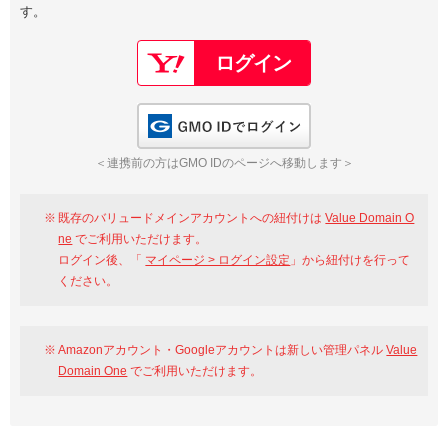
す。
以下でもログイン可能
Google
Yahoo!
以下でも登録可能
GMO ID
Amazon
Google
Yahoo!
GMO IDでログイン
※AmazonはValue Domain Oneのログイン画面へ遷移します
GMO ID
Amazon
＜連携前の方はGMO IDのページへ移動します＞
※AmazonはValue Domain Oneのアカウント作成画面へ遷移します
既存のバリュードメインアカウントへの紐付けは
Value Domain O
ne
でご利用いただけます。
ログイン後、「
マイページ > ログイン設定
」から紐付けを行って
ください。
Amazonアカウント・Googleアカウントは新しい管理パネル
Value
Domain One
でご利用いただけます。