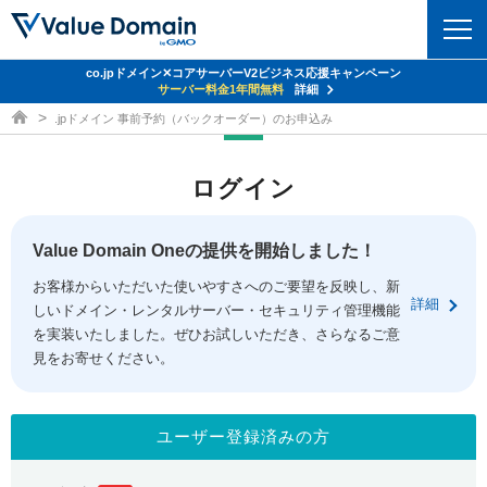
co.jpドメイン✕コアサーバーV2ビジネス応援キャンペーン
ドメイン
サーバー料金1年間無料
詳細
ドメイン取得ならバリュードメイン
.jpドメイン 事前予約（バックオーダー）のお申込み
ドメイントップ
レンタルサーバー
ログイン
ドメイン検索
サーバートップ
セキュリティ
ドメイン登録
コアサーバー
Value Domain Oneの提供を開始しました！
セキュリティトップ
サービス
ドメイン移管
お客様からいただいた使いやすさへのご要望を反映し、新
バリューサーバー
Value Domain ネットde診断
詳細
しいドメイン・レンタルサーバー・セキュリティ管理機能
サービストップ
facebook
x
ドメイン価格一覧
XREA
を実装いたしました。ぜひお試しいただき、さらなるご意
SSL証明書
見をお寄せください。
お得意様割引
ドメイン一括検索
お知らせ
サポート
Oneレンタルサーバー
サイトロック
おまかせスタート
.jpドメインオークション
マニュアル
ライブチャット
ユーザー登録済みの方
ポイント制度
gTLDオークション
NEW!
お問い合わせ