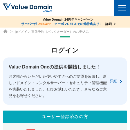
co.jpドメイン✕コアサーバーV2ビジネス応援キャンペーン
Value Domain 24周年キャンペーン
ドメイン
サーバー代
24%OFF
サーバー料金1年間無料
クーポンGET＆その他特典あり！
詳細
詳細
ドメイン取得ならバリュードメイン
.jpドメイン 事前予約（バックオーダー）のお申込み
ドメイントップ
レンタルサーバー
ログイン
ドメイン検索
サーバートップ
セキュリティ
ドメイン登録
コアサーバー
Value Domain Oneの提供を開始しました！
セキュリティトップ
サービス
ドメイン移管
お客様からいただいた使いやすさへのご要望を反映し、新
バリューサーバー
Value Domain ネットde診断
詳細
しいドメイン・レンタルサーバー・セキュリティ管理機能
サービストップ
facebook
x
ドメイン価格一覧
XREA
を実装いたしました。ぜひお試しいただき、さらなるご意
SSL証明書
見をお寄せください。
お得意様割引
ドメイン一括検索
お知らせ
サポート
Oneレンタルサーバー
サイトロック
おまかせスタート
.jpドメインオークション
マニュアル
ライブチャット
ユーザー登録済みの方
ポイント制度
gTLDオークション
NEW!
お問い合わせ