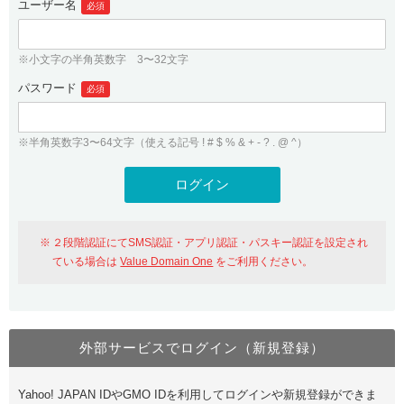
ユーザー名
必須
紹介制度
.jpドメインバックオーダー
ログイン
バリュードメインAPI
プレミアムドメイン
※小文字の半角英数字 3〜32文字
従来のバリュードメインをご利用希望の方
ユーザー登録
ドメイン・ホスティングOEM
パスワード
人気ドメインの種類
必須
従来のバリュードメインをご利用希望の方
ドメインコンシェルジュ
WHOIS検索
※半角英数字3〜64文字（使える記号 ! # $ % & + - ? . @ ^）
Value Domain Analyzer
Value Domainにログイン
Value AI Writer
外部サービスでの登録が一部未対応（Google等）
Value Domainユーザー登録
２段階認証にてSMS認証・アプリ認証・パスキー認証を設定され
外部サービスでの登録が一部未対応（Google等）
One レンタルサーバーを含む最新の機能を使う方
おすすめ
ている場合は
Value Domain One
をご利用ください。
One レンタルサーバーを含む最新の機能を使う方
おすすめ
外部サービスでログイン（新規登録）
Value Domain Oneにログイン
Yahoo! JAPAN IDやGMO IDを利用してログインや新規登録ができま
Value Domain Oneアカウント作成