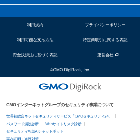
利用規約
プライバシーポリシー
利用可能な支払方法
特定商取引に関する表記
資金決済法に基づく表記
運営会社
©GMO DigiRock, Inc.
GMOインターネットグループのセキュリティ事業について
世界初総合ネットセキュリティサービス「GMOセキュリティ24」
パスワード漏洩診断
Webサイトリスク診断
セキュリティ相談AIチャットボット
実在証明・盗聴対策