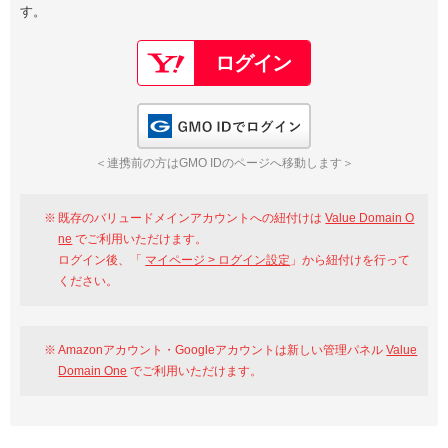
す。
以下でもログイン可能
Google
Yahoo!
以下でも登録可能
GMO ID
Amazon
Google
Yahoo!
GMO IDでログイン
※AmazonはValue Domain Oneのログイン画面へ遷移します
GMO ID
Amazon
＜連携前の方はGMO IDのページへ移動します＞
※AmazonはValue Domain Oneのアカウント作成画面へ遷移します
既存のバリュードメインアカウントへの紐付けは
Value Domain O
ne
でご利用いただけます。
ログイン後、「
マイページ > ログイン設定
」から紐付けを行って
ください。
Amazonアカウント・Googleアカウントは新しい管理パネル
Value
Domain One
でご利用いただけます。