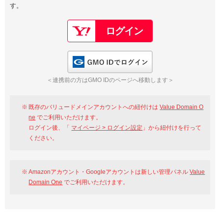
す。
以下でもログイン可能
Google
Yahoo!
以下でも登録可能
GMO ID
Amazon
Google
Yahoo!
GMO IDでログイン
※AmazonはValue Domain Oneのログイン画面へ遷移します
GMO ID
Amazon
＜連携前の方はGMO IDのページへ移動します＞
※AmazonはValue Domain Oneのアカウント作成画面へ遷移します
既存のバリュードメインアカウントへの紐付けは
Value Domain O
ne
でご利用いただけます。
ログイン後、「
マイページ > ログイン設定
」から紐付けを行って
ください。
Amazonアカウント・Googleアカウントは新しい管理パネル
Value
Domain One
でご利用いただけます。