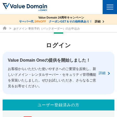
co.jpドメイン✕コアサーバーV2ビジネス応援キャンペーン
Value Domain 24周年キャンペーン
ドメイン
サーバー代
24%OFF
サーバー料金1年間無料
クーポンGET＆その他特典あり！
詳細
詳細
ドメイン取得ならバリュードメイン
.jpドメイン 事前予約（バックオーダー）のお申込み
ドメイントップ
レンタルサーバー
ログイン
ドメイン検索
サーバートップ
セキュリティ
ドメイン登録
コアサーバー
Value Domain Oneの提供を開始しました！
セキュリティトップ
サービス
ドメイン移管
お客様からいただいた使いやすさへのご要望を反映し、新
バリューサーバー
Value Domain ネットde診断
詳細
しいドメイン・レンタルサーバー・セキュリティ管理機能
サービストップ
facebook
x
ドメイン価格一覧
XREA
を実装いたしました。ぜひお試しいただき、さらなるご意
SSL証明書
見をお寄せください。
お得意様割引
ドメイン一括検索
お知らせ
サポート
Oneレンタルサーバー
サイトロック
おまかせスタート
.jpドメインオークション
マニュアル
ライブチャット
ユーザー登録済みの方
ポイント制度
gTLDオークション
NEW!
お問い合わせ