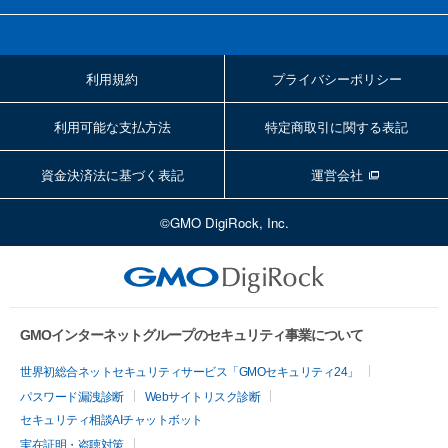
利用規約
プライバシーポリシー
利用可能な支払方法
特定商取引に関する表記
資金決済法に基づく表記
運営会社
©GMO DigiRock, Inc.
GMOインターネットグループのセキュリティ事業について
世界初総合ネットセキュリティサービス「GMOセキュリティ24」
パスワード漏洩診断
Webサイトリスク診断
セキュリティ相談AIチャットボット
実在証明・盗聴対策