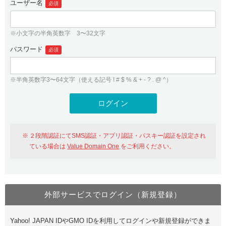
ユーザー名
必須
紹介制度
.jpドメインバックオーダー
ログイン
バリュードメインAPI
プレミアムドメイン
※小文字の半角英数字 3〜32文字
従来のバリュードメインをご利用希望の方
ユーザー登録
ドメイン・ホスティングOEM
パスワード
人気ドメインの種類
必須
従来のバリュードメインをご利用希望の方
ドメインコンシェルジュ
WHOIS検索
※半角英数字3〜64文字（使える記号 ! # $ % & + - ? . @ ^）
Value Domain Analyzer
Value Domainにログイン
Value AI Writer
外部サービスでの登録が一部未対応（Google等）
Value Domainユーザー登録
２段階認証にてSMS認証・アプリ認証・パスキー認証を設定され
外部サービスでの登録が一部未対応（Google等）
One レンタルサーバーを含む最新の機能を使う方
おすすめ
ている場合は
Value Domain One
をご利用ください。
One レンタルサーバーを含む最新の機能を使う方
おすすめ
外部サービスでログイン（新規登録）
Value Domain Oneにログイン
Yahoo! JAPAN IDやGMO IDを利用してログインや新規登録ができま
Value Domain Oneアカウント作成