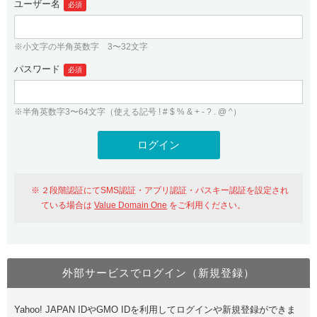
ユーザー名
必須
紹介制度
.jpドメインバックオーダー
ログイン
バリュードメインAPI
プレミアムドメイン
※小文字の半角英数字 3〜32文字
従来のバリュードメインをご利用希望の方
ユーザー登録
ドメイン・ホスティングOEM
パスワード
人気ドメインの種類
必須
従来のバリュードメインをご利用希望の方
ドメインコンシェルジュ
WHOIS検索
※半角英数字3〜64文字（使える記号 ! # $ % & + - ? . @ ^）
Value Domain Analyzer
Value Domainにログイン
Value AI Writer
外部サービスでの登録が一部未対応（Google等）
Value Domainユーザー登録
２段階認証にてSMS認証・アプリ認証・パスキー認証を設定され
外部サービスでの登録が一部未対応（Google等）
One レンタルサーバーを含む最新の機能を使う方
おすすめ
ている場合は
Value Domain One
をご利用ください。
One レンタルサーバーを含む最新の機能を使う方
おすすめ
外部サービスでログイン（新規登録）
Value Domain Oneにログイン
Yahoo! JAPAN IDやGMO IDを利用してログインや新規登録ができま
Value Domain Oneアカウント作成