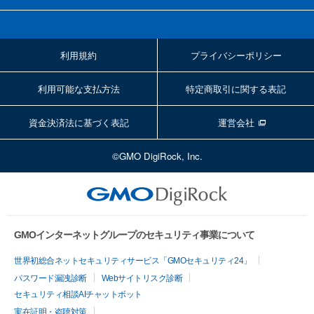
利用規約
プライバシーポリシー
利用可能な支払方法
特定商取引に関する表記
資金決済法に基づく表記
運営会社
©GMO DigiRock, Inc.
GMOインターネットグループのセキュリティ事業について
世界初総合ネットセキュリティサービス「GMOセキュリティ24」
パスワード漏洩診断
Webサイトリスク診断
セキュリティ相談AIチャットボット
実在証明・盗聴対策