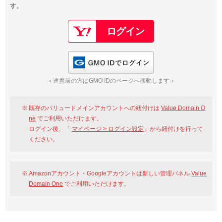
す。
以下でもログイン可能
Google
Yahoo!
以下でも登録可能
GMO ID
Amazon
Google
Yahoo!
GMO IDでログイン
※AmazonはValue Domain Oneのログイン画面へ遷移します
GMO ID
Amazon
＜連携前の方はGMO IDのページへ移動します＞
※AmazonはValue Domain Oneのアカウント作成画面へ遷移します
既存のバリュードメインアカウントへの紐付けは
Value Domain O
ne
でご利用いただけます。
ログイン後、「
マイページ > ログイン設定
」から紐付けを行って
ください。
Amazonアカウント・Googleアカウントは新しい管理パネル
Value
Domain One
でご利用いただけます。