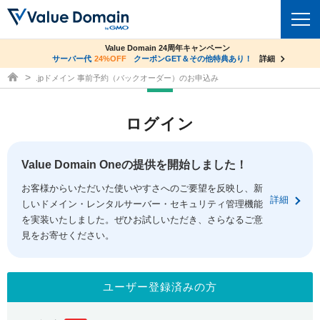
co.jpドメイン✕コアサーバーV2ビジネス応援キャンペーン
Value Domain 24周年キャンペーン
ドメイン
サーバー代
24%OFF
サーバー料金1年間無料
クーポンGET＆その他特典あり！
詳細
詳細
ドメイン取得ならバリュードメイン
.jpドメイン 事前予約（バックオーダー）のお申込み
ドメイントップ
レンタルサーバー
ログイン
ドメイン検索
サーバートップ
セキュリティ
ドメイン登録
コアサーバー
Value Domain Oneの提供を開始しました！
セキュリティトップ
サービス
ドメイン移管
お客様からいただいた使いやすさへのご要望を反映し、新
バリューサーバー
Value Domain ネットde診断
詳細
しいドメイン・レンタルサーバー・セキュリティ管理機能
サービストップ
facebook
x
ドメイン価格一覧
XREA
を実装いたしました。ぜひお試しいただき、さらなるご意
SSL証明書
見をお寄せください。
お得意様割引
ドメイン一括検索
お知らせ
サポート
Oneレンタルサーバー
サイトロック
おまかせスタート
.jpドメインオークション
マニュアル
ライブチャット
ユーザー登録済みの方
ポイント制度
gTLDオークション
NEW!
お問い合わせ