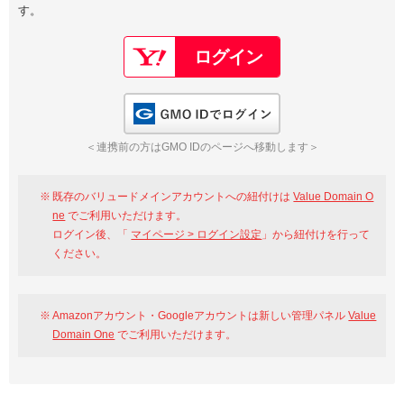
す。
以下でもログイン可能
Google
Yahoo!
以下でも登録可能
GMO ID
Amazon
Google
Yahoo!
GMO IDでログイン
※AmazonはValue Domain Oneのログイン画面へ遷移します
GMO ID
Amazon
＜連携前の方はGMO IDのページへ移動します＞
※AmazonはValue Domain Oneのアカウント作成画面へ遷移します
既存のバリュードメインアカウントへの紐付けは
Value Domain O
ne
でご利用いただけます。
ログイン後、「
マイページ > ログイン設定
」から紐付けを行って
ください。
Amazonアカウント・Googleアカウントは新しい管理パネル
Value
Domain One
でご利用いただけます。