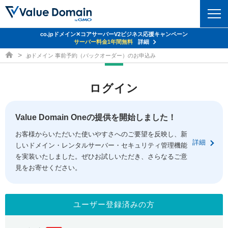
co.jpドメイン✕コアサーバーV2ビジネス応援キャンペーン
ドメイン
サーバー料金1年間無料
詳細
ドメイン取得ならバリュードメイン
.jpドメイン 事前予約（バックオーダー）のお申込み
ドメイントップ
レンタルサーバー
ログイン
ドメイン検索
サーバートップ
セキュリティ
ドメイン登録
コアサーバー
Value Domain Oneの提供を開始しました！
セキュリティトップ
サービス
ドメイン移管
お客様からいただいた使いやすさへのご要望を反映し、新
バリューサーバー
Value Domain ネットde診断
詳細
しいドメイン・レンタルサーバー・セキュリティ管理機能
サービストップ
facebook
x
ドメイン価格一覧
XREA
を実装いたしました。ぜひお試しいただき、さらなるご意
SSL証明書
見をお寄せください。
お得意様割引
ドメイン一括検索
お知らせ
サポート
Oneレンタルサーバー
サイトロック
おまかせスタート
.jpドメインオークション
マニュアル
ライブチャット
ユーザー登録済みの方
ポイント制度
gTLDオークション
NEW!
お問い合わせ