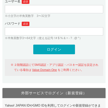
ユーザー名
必須
紹介制度
.jpドメインバックオーダー
ログイン
バリュードメインAPI
プレミアムドメイン
※小文字の半角英数字 3〜32文字
従来のバリュードメインをご利用希望の方
ユーザー登録
ドメイン・ホスティングOEM
パスワード
人気ドメインの種類
必須
従来のバリュードメインをご利用希望の方
ドメインコンシェルジュ
WHOIS検索
※半角英数字3〜64文字（使える記号 ! # $ % & + - ? . @ ^）
Value Domain Analyzer
Value Domainにログイン
Value AI Writer
外部サービスでの登録が一部未対応（Google等）
Value Domainユーザー登録
２段階認証にてSMS認証・アプリ認証・パスキー認証を設定され
外部サービスでの登録が一部未対応（Google等）
One レンタルサーバーを含む最新の機能を使う方
おすすめ
ている場合は
Value Domain One
をご利用ください。
One レンタルサーバーを含む最新の機能を使う方
おすすめ
外部サービスでログイン（新規登録）
Value Domain Oneにログイン
Yahoo! JAPAN IDやGMO IDを利用してログインや新規登録ができま
Value Domain Oneアカウント作成