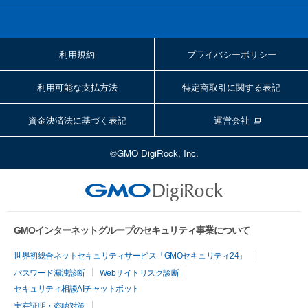
利用規約
プライバシーポリシー
利用可能な支払方法
特定商取引に関する表記
資金決済法に基づく表記
運営会社
©GMO DigiRock, Inc.
GMOインターネットグループのセキュリティ事業について
世界初総合ネットセキュリティサービス「GMOセキュリティ24」
パスワード漏洩診断
Webサイトリスク診断
セキュリティ相談AIチャットボット
実在証明・盗聴対策