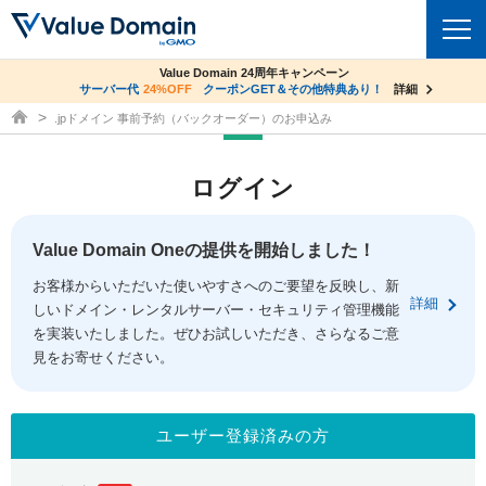
co.jpドメイン✕コアサーバーV2ビジネス応援キャンペーン
Value Domain 24周年キャンペーン
ドメイン
サーバー代
24%OFF
サーバー料金1年間無料
クーポンGET＆その他特典あり！
詳細
詳細
ドメイン取得ならバリュードメイン
.jpドメイン 事前予約（バックオーダー）のお申込み
ドメイントップ
レンタルサーバー
ログイン
ドメイン検索
サーバートップ
セキュリティ
ドメイン登録
コアサーバー
Value Domain Oneの提供を開始しました！
セキュリティトップ
サービス
ドメイン移管
お客様からいただいた使いやすさへのご要望を反映し、新
バリューサーバー
Value Domain ネットde診断
詳細
しいドメイン・レンタルサーバー・セキュリティ管理機能
サービストップ
facebook
x
ドメイン価格一覧
XREA
を実装いたしました。ぜひお試しいただき、さらなるご意
SSL証明書
見をお寄せください。
お得意様割引
ドメイン一括検索
お知らせ
サポート
Oneレンタルサーバー
サイトロック
おまかせスタート
.jpドメインオークション
マニュアル
ライブチャット
ユーザー登録済みの方
ポイント制度
gTLDオークション
NEW!
お問い合わせ