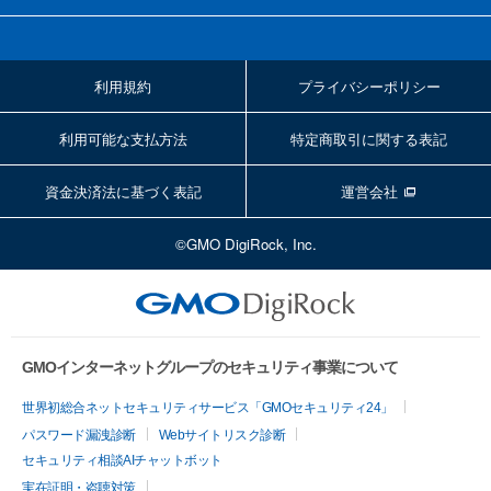
利用規約
プライバシーポリシー
利用可能な支払方法
特定商取引に関する表記
資金決済法に基づく表記
運営会社
©GMO DigiRock, Inc.
GMOインターネットグループのセキュリティ事業について
世界初総合ネットセキュリティサービス「GMOセキュリティ24」
パスワード漏洩診断
Webサイトリスク診断
セキュリティ相談AIチャットボット
実在証明・盗聴対策