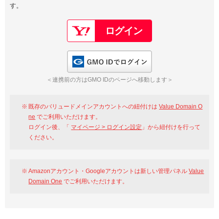
す。
以下でもログイン可能
Google
Yahoo!
以下でも登録可能
GMO ID
Amazon
Google
Yahoo!
GMO IDでログイン
※AmazonはValue Domain Oneのログイン画面へ遷移します
GMO ID
Amazon
＜連携前の方はGMO IDのページへ移動します＞
※AmazonはValue Domain Oneのアカウント作成画面へ遷移します
既存のバリュードメインアカウントへの紐付けは
Value Domain O
ne
でご利用いただけます。
ログイン後、「
マイページ > ログイン設定
」から紐付けを行って
ください。
Amazonアカウント・Googleアカウントは新しい管理パネル
Value
Domain One
でご利用いただけます。