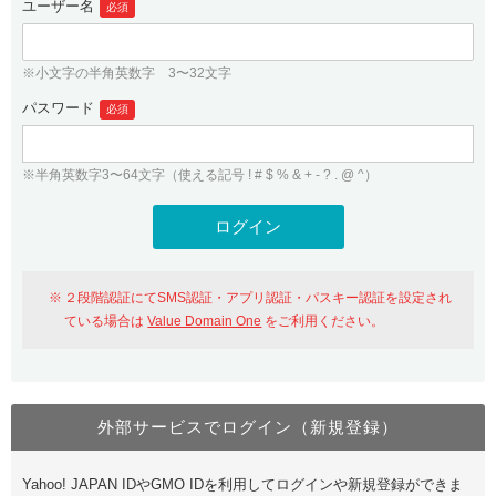
ユーザー名
必須
紹介制度
.jpドメインバックオーダー
ログイン
バリュードメインAPI
プレミアムドメイン
※小文字の半角英数字 3〜32文字
従来のバリュードメインをご利用希望の方
ユーザー登録
ドメイン・ホスティングOEM
パスワード
人気ドメインの種類
必須
従来のバリュードメインをご利用希望の方
ドメインコンシェルジュ
WHOIS検索
※半角英数字3〜64文字（使える記号 ! # $ % & + - ? . @ ^）
Value Domain Analyzer
Value Domainにログイン
Value AI Writer
外部サービスでの登録が一部未対応（Google等）
Value Domainユーザー登録
２段階認証にてSMS認証・アプリ認証・パスキー認証を設定され
外部サービスでの登録が一部未対応（Google等）
One レンタルサーバーを含む最新の機能を使う方
おすすめ
ている場合は
Value Domain One
をご利用ください。
One レンタルサーバーを含む最新の機能を使う方
おすすめ
外部サービスでログイン（新規登録）
Value Domain Oneにログイン
Yahoo! JAPAN IDやGMO IDを利用してログインや新規登録ができま
Value Domain Oneアカウント作成