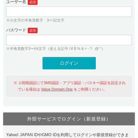
ユーザー名
必須
紹介制度
.jpドメインバックオーダー
ログイン
バリュードメインAPI
プレミアムドメイン
※小文字の半角英数字 3〜32文字
従来のバリュードメインをご利用希望の方
ユーザー登録
ドメイン・ホスティングOEM
パスワード
人気ドメインの種類
必須
従来のバリュードメインをご利用希望の方
ドメインコンシェルジュ
WHOIS検索
※半角英数字3〜64文字（使える記号 ! # $ % & + - ? . @ ^）
Value Domain Analyzer
Value Domainにログイン
Value AI Writer
外部サービスでの登録が一部未対応（Google等）
Value Domainユーザー登録
２段階認証にてSMS認証・アプリ認証・パスキー認証を設定され
外部サービスでの登録が一部未対応（Google等）
One レンタルサーバーを含む最新の機能を使う方
おすすめ
ている場合は
Value Domain One
をご利用ください。
One レンタルサーバーを含む最新の機能を使う方
おすすめ
外部サービスでログイン（新規登録）
Value Domain Oneにログイン
Yahoo! JAPAN IDやGMO IDを利用してログインや新規登録ができま
Value Domain Oneアカウント作成