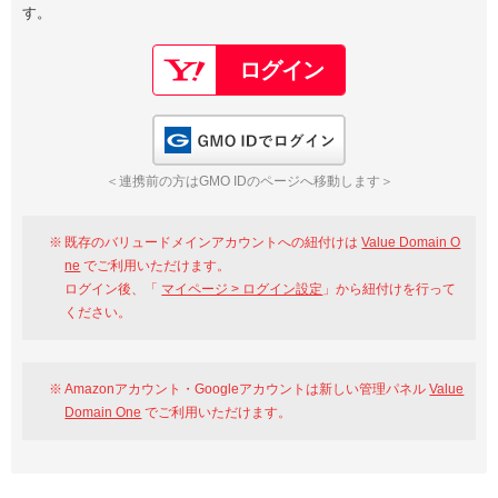
す。
以下でもログイン可能
Google
Yahoo!
以下でも登録可能
GMO ID
Amazon
Google
Yahoo!
GMO IDでログイン
※AmazonはValue Domain Oneのログイン画面へ遷移します
GMO ID
Amazon
＜連携前の方はGMO IDのページへ移動します＞
※AmazonはValue Domain Oneのアカウント作成画面へ遷移します
既存のバリュードメインアカウントへの紐付けは
Value Domain O
ne
でご利用いただけます。
ログイン後、「
マイページ > ログイン設定
」から紐付けを行って
ください。
Amazonアカウント・Googleアカウントは新しい管理パネル
Value
Domain One
でご利用いただけます。