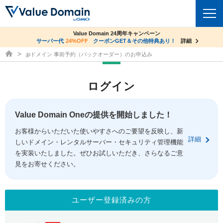
co.jpドメイン✕コアサーバーV2ビジネス応援キャンペーン
Value Domain 24周年キャンペーン
ドメイン
サーバー代
24%OFF
サーバー料金1年間無料
クーポンGET＆その他特典あり！
詳細
詳細
ドメイン取得ならバリュードメイン
.jpドメイン 事前予約（バックオーダー）のお申込み
ドメイントップ
レンタルサーバー
ログイン
ドメイン検索
サーバートップ
セキュリティ
ドメイン登録
コアサーバー
Value Domain Oneの提供を開始しました！
セキュリティトップ
サービス
ドメイン移管
お客様からいただいた使いやすさへのご要望を反映し、新
バリューサーバー
Value Domain ネットde診断
詳細
しいドメイン・レンタルサーバー・セキュリティ管理機能
サービストップ
facebook
x
ドメイン価格一覧
XREA
を実装いたしました。ぜひお試しいただき、さらなるご意
SSL証明書
見をお寄せください。
お得意様割引
ドメイン一括検索
お知らせ
サポート
Oneレンタルサーバー
サイトロック
おまかせスタート
.jpドメインオークション
マニュアル
ライブチャット
ユーザー登録済みの方
ポイント制度
gTLDオークション
NEW!
お問い合わせ