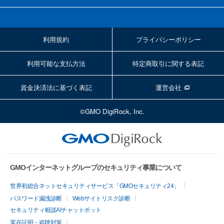
利用規約
プライバシーポリシー
利用可能な支払方法
特定商取引に関する表記
資金決済法に基づく表記
運営会社
©GMO DigiRock, Inc.
GMOインターネットグループのセキュリティ事業について
世界初総合ネットセキュリティサービス「GMOセキュリティ24」
パスワード漏洩診断
Webサイトリスク診断
セキュリティ相談AIチャットボット
実在証明・盗聴対策